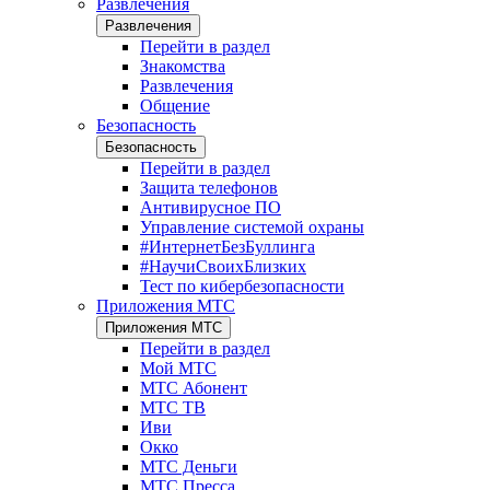
Развлечения
Развлечения
Перейти в раздел
Знакомства
Развлечения
Общение
Безопасность
Безопасность
Перейти в раздел
Защита телефонов
Антивирусное ПО
Управление системой охраны
#ИнтернетБезБуллинга
#НаучиСвоихБлизких
Тест по кибербезопасности
Приложения МТС
Приложения МТС
Перейти в раздел
Мой МТС
МТС Абонент
МТС ТВ
Иви
Окко
МТС Деньги
МТС Пресса