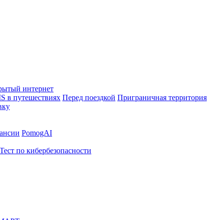
рытый интернет
S в путешествиях
Перед поездкой
Приграничная территория
вку
ансии
PomogAI
Тест по кибербезопасности