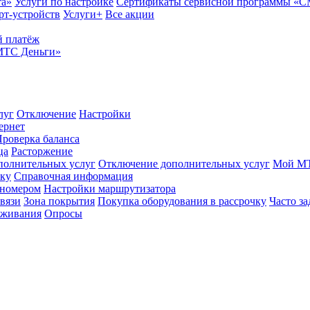
та»
Услуги по настройке
Сертификаты сервисной программы «
рт-устройств
Услуги+
Все акции
 платёж
МТС Деньги»
луг
Отключение
Настройки
ернет
роверка баланса
ца
Расторжение
полнительных услуг
Отключение дополнительных услуг
Мой М
ику
Справочная информация
 номером
Настройки маршрутизатора
вязи
Зона покрытия
Покупка оборудования в рассрочку
Часто з
оживания
Опросы