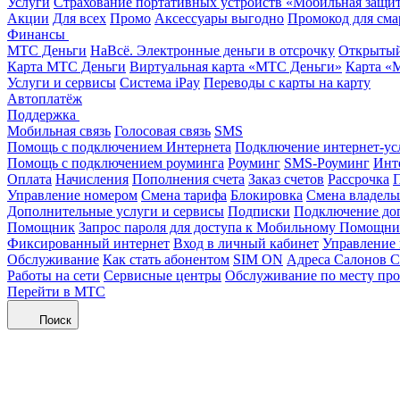
Услуги
Страхование портативных устройств «Мобильная защи
Акции
Для всех
Промо
Аксессуары выгодно
Промокод для сма
Финансы
МТС Деньги
НаВсё. Электронные деньги в отсрочку
Открытый
Карта МТС Деньги
Виртуальная карта «МТС Деньги»
Карта «
Услуги и сервисы
Система iPay
Переводы с карты на карту
Автоплатёж
Поддержка
Мобильная связь
Голосовая связь
SMS
Помощь с подключением Интернета
Подключение интернет-ус
Помощь с подключением роуминга
Роуминг
SMS-Роуминг
Инт
Оплата
Начисления
Пополнения счета
Заказ счетов
Рассрочка
П
Управление номером
Смена тарифа
Блокировка
Смена владель
Дополнительные услуги и сервисы
Подписки
Подключение до
Помощник
Запрос пароля для доступа к Мобильному Помощн
Фиксированный интернет
Вход в личный кабинет
Управление
Обслуживание
Как стать абонентом
SIM ON
Адреса Салонов С
Работы на сети
Сервисные центры
Обслуживание по месту пр
Перейти в МТС
Поиск