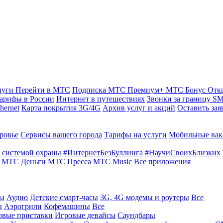
луги
Перейти в МТС
Подписка МТС Премиум+
МТС Бонус
Отк
арифы в России
Интернет в путешествиях
Звонки за границу
SM
hernet
Карта покрытия 3G/4G
Архив услуг и акций
Оставить зая
ровье
Сервисы вашего города
Тарифы на услуги
Мобильные вак
 системой охраны
#ИнтернетБезБуллинга
#НаучиСвоихБлизких
МТС Деньги
МТС Пресса
МТС Music
Все приложения
ты
Аудио
Детские смарт-часы
3G, 4G модемы и роутеры
Все
ы
Аэрогрили
Кофемашины
Все
овые приставки
Игровые девайсы
Саундбары