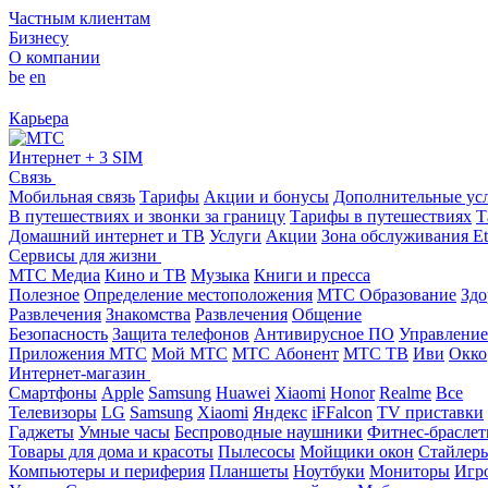
Частным клиентам
Бизнесу
О компании
be
en
Карьера
Интернет + 3 SIM
Связь
Мобильная связь
Тарифы
Акции и бонусы
Дополнительные ус
В путешествиях и звонки за границу
Тарифы в путешествиях
Т
Домашний интернет и ТВ
Услуги
Акции
Зона обслуживания Et
Сервисы для жизни
МТС Медиа
Кино и ТВ
Музыка
Книги и пресса
Полезное
Определение местоположения
МТС Образование
Здо
Развлечения
Знакомства
Развлечения
Общение
Безопасность
Защита телефонов
Антивирусное ПО
Управление
Приложения МТС
Мой МТС
МТС Абонент
МТС ТВ
Иви
Окко
Интернет-магазин
Смартфоны
Apple
Samsung
Huawei
Xiaomi
Honor
Realme
Все
Телевизоры
LG
Samsung
Xiaomi
Яндекс
iFFalcon
TV приставки
Гаджеты
Умные часы
Беспроводные наушники
Фитнес-брасле
Товары для дома и красоты
Пылесосы
Мойщики окон
Стайлер
Компьютеры и периферия
Планшеты
Ноутбуки
Мониторы
Игр