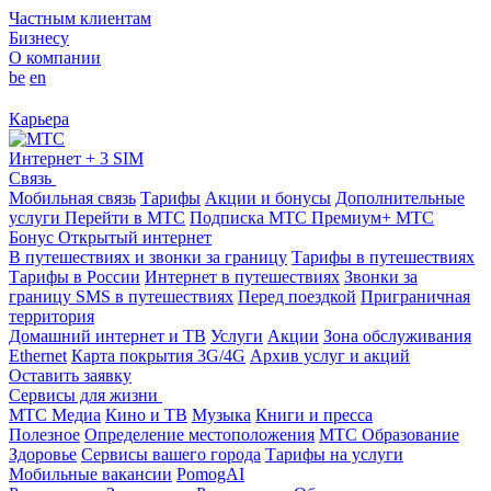
Частным клиентам
Бизнесу
О компании
be
en
Карьера
Интернет + 3 SIM
Связь
Мобильная связь
Тарифы
Акции и бонусы
Дополнительные
услуги
Перейти в МТС
Подписка МТС Премиум+
МТС
Бонус
Открытый интернет
В путешествиях и звонки за границу
Тарифы в путешествиях
Тарифы в России
Интернет в путешествиях
Звонки за
границу
SMS в путешествиях
Перед поездкой
Приграничная
территория
Домашний интернет и ТВ
Услуги
Акции
Зона обслуживания
Ethernet
Карта покрытия 3G/4G
Архив услуг и акций
Оставить заявку
Сервисы для жизни
МТС Медиа
Кино и ТВ
Музыка
Книги и пресса
Полезное
Определение местоположения
МТС Образование
Здоровье
Сервисы вашего города
Тарифы на услуги
Мобильные вакансии
PomogAI