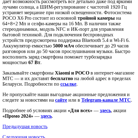
дает возможность рассмотреть все детально даже под яркими
лучами солнца, а ШИМ-регулирование с частотой 1920 Гц
устраняет мерцание при низкой освещенности. Фотосистема
POCO X6 Pro состоит из основной
тройной камеры
на
64+8+2 Мп и селфи-камеры на 16 Мп. В наличии также
стереодинамики, модуль NFC и ИК-порт для управления
бытовой техникой. Для подключения беспроводных
устройств предусмотрена поддержка Bluetooth 5.4 и Wi-Fi 6.
Аккумулятор емкостью
5000 мАч
обеспечивает до 29 часов
разговоров или до 50 часов прослушивания музыки. Быстро
восполнить заряд смартфона поможет турбозарядка
мощностью
67 Вт
.
Заказывайте смартфоны
Xiaomi и POCO
в интернет-магазине
МТС — и их доставят
бесплатно
на любой адрес в пределах
Беларуси. Подробности по
ссылке
.
Не пропускайте наши выгодные акционные предложения и
следите за новостями на
сайте
или в
Telegram-канале МТС
.
Подробнее об условиях акции
«Для всех»
—
здесь
, акции
«Промо 2024»
—
здесь
.
Предыдущая
новость
Следующая
новость