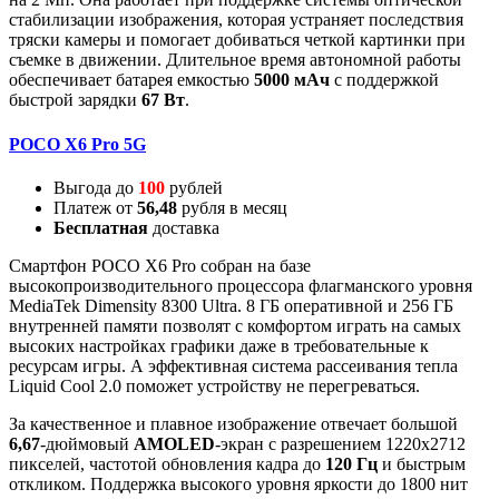
стабилизации изображения, которая устраняет последствия
тряски камеры и помогает добиваться четкой картинки при
съемке в движении. Длительное время автономной работы
обеспечивает батарея емкостью
5000 мАч
с поддержкой
быстрой зарядки
67 Вт
.
POCO X6 Pro 5G
Выгода до
100
рублей
Платеж от
56,48
рубля в месяц
Бесплатная
доставка
Смартфон POCO X6 Pro собран на базе
высокопроизводительного процессора флагманского уровня
MediaTek Dimensity 8300 Ultra. 8 ГБ оперативной и 256 ГБ
внутренней памяти позволят с комфортом играть на самых
высоких настройках графики даже в требовательные к
ресурсам игры. А эффективная система рассеивания тепла
Liquid Cool 2.0 поможет устройству не перегреваться.
За качественное и плавное изображение отвечает большой
6,67
-дюймовый
AMOLED
-экран c разрешением 1220х2712
пикселей, частотой обновления кадра до
120 Гц
и быстрым
откликом. Поддержка высокого уровня яркости до 1800 нит