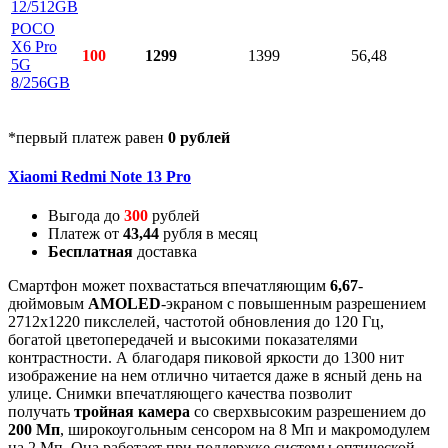
12/512GB
POCO
X6 Pro
100
1299
1399
56,48
5G
8/256GB
*первый платеж равен
0 рублей
Xiaomi Redmi Note 13 Pro
Выгода до
300
рублей
Платеж от
43,44
рубля в месяц
Бесплатная
доставка
Смартфон может похвастаться впечатляющим
6,67
-
дюймовым
AMOLED
-экраном с повышенным разрешением
2712х1220 пикслелей, частотой обновления до 120 Гц,
богатой цветопередачей и высокими показателями
контрастности. А благодаря пиковой яркости до 1300 нит
изображение на нем отлично читается даже в ясный день на
улице. Снимки впечатляющего качества позволит
получать
тройная камера
со сверхвысоким разрешением до
200 Мп
, широкоугольным сенсором на 8 Мп и макромодулем
на 2 Мп. Она работает при поддержке системы оптической