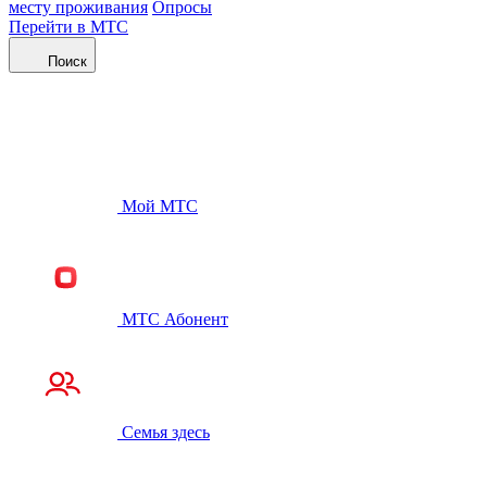
месту проживания
Опросы
Перейти в МТС
Поиск
Мой МТС
МТС Абонент
Семья здесь