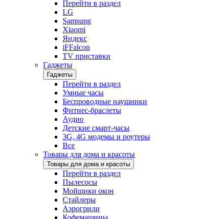
Перейти в раздел
LG
Samsung
Xiaomi
Яндекс
iFFalcon
TV приставки
Гаджеты
Гаджеты
Перейти в раздел
Умные часы
Беспроводные наушники
Фитнес-браслеты
Аудио
Детские смарт-часы
3G, 4G модемы и роутеры
Все
Товары для дома и красоты
Товары для дома и красоты
Перейти в раздел
Пылесосы
Мойщики окон
Стайлеры
Аэрогрили
Кофемашины