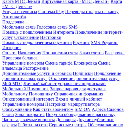
Карта МТС Деньги
Виртуальная карта «МТС Деньги»
Карта
«МТС Деньги»
Услуги и сервисы
Система iPay
Переводы с карты на карту
Автоплатёж
Поддержка
Мобильная связь
Голосовая связь
SMS
Помощь с подключением Интернета
Подключение интернет-
услуг
Отключение
Настройки
Помощь с подключением роуминга
Роуминг
SMS-Роуминг
Интернет
Оплата
Начисления
Пополнения счета
Заказ счетов
Рассрочка
Проверка баланса
Управление номером
Смена тарифа
Блокировка
Смена
владельца
Расторжение
Дополнительные услуги и сервисы
Подписки
Подключение
дополнительных услуг
Отключение дополнительных услуг
Мой МТС
Личный кабинет управления подписками
Мобильный Помощник
Запрос пароля для доступа к
Мобильному Помощнику
Справочная информация
Фиксированный интернет
Вход в личный кабинет
Управление номером
Настройки маршрутизатора
Обслуживание
Как стать абонентом
SIM ON
Адреса Салонов
Связи
Зона покрытия
Покупка оборудования в рассрочку
Часто задаваемые вопросы
Договоры
Другие публичные
оферты
Работы на сети
Сервисные центры
Обслуживание по