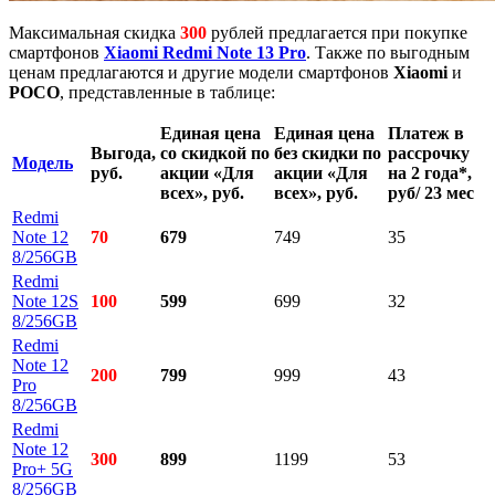
Максимальная скидка
300
рублей предлагается при покупке
смартфонов
Xiaomi Redmi Note 13 Pro
. Также по выгодным
ценам предлагаются и другие модели смартфонов
Xiaomi
и
POCO
, представленные в таблице:
Единая цена
Единая цена
Платеж в
Выгода,
со скидкой по
без скидки по
рассрочку
Модель
руб.
акции «Для
акции «Для
на 2 года*,
всех», руб.
всех», руб.
руб/ 23 мес
Redmi
Note 12
70
679
749
35
8/256GB
Redmi
Note 12S
100
599
699
32
8/256GB
Redmi
Note 12
200
799
999
43
Pro
8/256GB
Redmi
Note 12
300
899
1199
53
Pro+ 5G
8/256GB