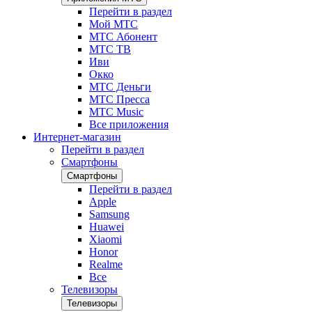
Перейти в раздел
Мой МТС
МТС Абонент
МТС ТВ
Иви
Окко
МТС Деньги
МТС Пресса
МТС Music
Все приложения
Интернет-магазин
Перейти в раздел
Смартфоны
Смартфоны
Перейти в раздел
Apple
Samsung
Huawei
Xiaomi
Honor
Realme
Все
Телевизоры
Телевизоры