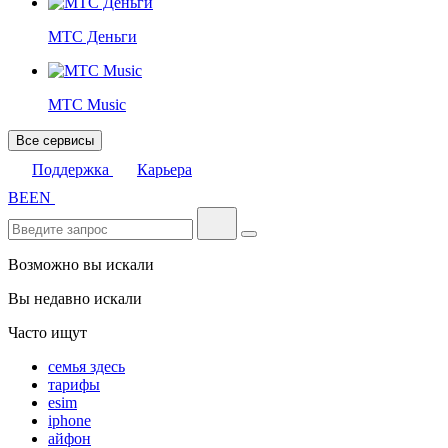
МТС Деньги
МТС Music
Все сервисы
Поддержка
Карьера
BE
EN
Возможно вы искали
Вы недавно искали
Часто ищут
семья здесь
тарифы
esim
iphone
айфон