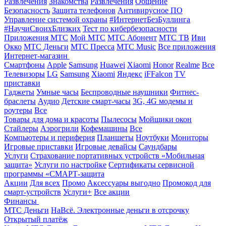
Развлечения
Знакомства
Развлечения
Общение
Безопасность
Защита телефонов
Антивирусное ПО
Управление системой охраны
#ИнтернетБезБуллинга
#НаучиСвоихБлизких
Тест по кибербезопасности
Приложения МТС
Мой МТС
МТС Абонент
МТС ТВ
Иви
Окко
МТС Деньги
МТС Пресса
МТС Music
Все приложения
Интернет-магазин
Смартфоны
Apple
Samsung
Huawei
Xiaomi
Honor
Realme
Все
Телевизоры
LG
Samsung
Xiaomi
Яндекс
iFFalcon
TV
приставки
Гаджеты
Умные часы
Беспроводные наушники
Фитнес-
браслеты
Аудио
Детские смарт-часы
3G, 4G модемы и
роутеры
Все
Товары для дома и красоты
Пылесосы
Мойщики окон
Стайлеры
Аэрогрили
Кофемашины
Все
Компьютеры и периферия
Планшеты
Ноутбуки
Мониторы
Игровые приставки
Игровые девайсы
Саундбары
Услуги
Страхование портативных устройств «Мобильная
защита»
Услуги по настройке
Сертификаты сервисной
программы «СМАРТ-защита
Акции
Для всех
Промо
Аксессуары выгодно
Промокод для
смарт-устройств
Услуги+
Все акции
Финансы
МТС Деньги
НаВсё. Электронные деньги в отсрочку
Открытый платёж