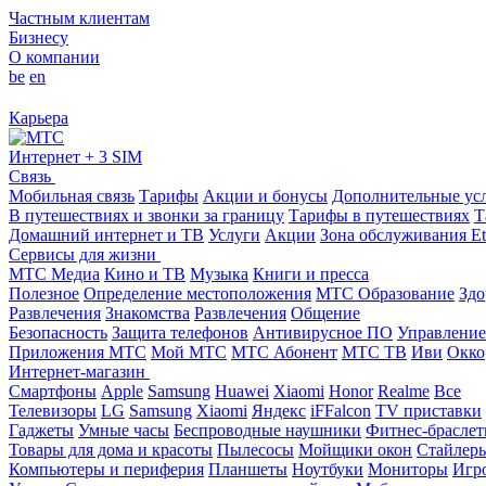
Частным клиентам
Бизнесу
О компании
be
en
Карьера
Интернет + 3 SIM
Связь
Мобильная связь
Тарифы
Акции и бонусы
Дополнительные ус
В путешествиях и звонки за границу
Тарифы в путешествиях
Т
Домашний интернет и ТВ
Услуги
Акции
Зона обслуживания Et
Сервисы для жизни
МТС Медиа
Кино и ТВ
Музыка
Книги и пресса
Полезное
Определение местоположения
МТС Образование
Здо
Развлечения
Знакомства
Развлечения
Общение
Безопасность
Защита телефонов
Антивирусное ПО
Управление
Приложения МТС
Мой МТС
МТС Абонент
МТС ТВ
Иви
Окко
Интернет-магазин
Смартфоны
Apple
Samsung
Huawei
Xiaomi
Honor
Realme
Все
Телевизоры
LG
Samsung
Xiaomi
Яндекс
iFFalcon
TV приставки
Гаджеты
Умные часы
Беспроводные наушники
Фитнес-брасле
Товары для дома и красоты
Пылесосы
Мойщики окон
Стайлер
Компьютеры и периферия
Планшеты
Ноутбуки
Мониторы
Игр