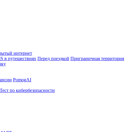
рытый интернет
S в путешествиях
Перед поездкой
Приграничная территория
вку
ансии
PomogAI
Тест по кибербезопасности