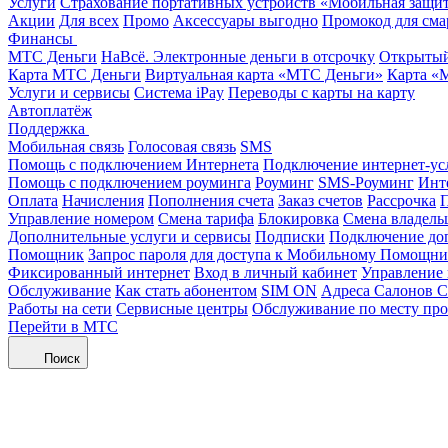
Услуги
Страхование портативных устройств «Мобильная защи
Акции
Для всех
Промо
Аксессуары выгодно
Промокод для сма
Финансы
МТС Деньги
НаВсё. Электронные деньги в отсрочку
Открытый
Карта МТС Деньги
Виртуальная карта «МТС Деньги»
Карта «
Услуги и сервисы
Система iPay
Переводы с карты на карту
Автоплатёж
Поддержка
Мобильная связь
Голосовая связь
SMS
Помощь с подключением Интернета
Подключение интернет-ус
Помощь с подключением роуминга
Роуминг
SMS-Роуминг
Инт
Оплата
Начисления
Пополнения счета
Заказ счетов
Рассрочка
П
Управление номером
Смена тарифа
Блокировка
Смена владель
Дополнительные услуги и сервисы
Подписки
Подключение до
Помощник
Запрос пароля для доступа к Мобильному Помощн
Фиксированный интернет
Вход в личный кабинет
Управление
Обслуживание
Как стать абонентом
SIM ON
Адреса Салонов С
Работы на сети
Сервисные центры
Обслуживание по месту пр
Перейти в МТС
Поиск