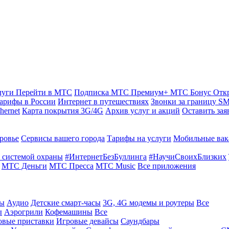
луги
Перейти в МТС
Подписка МТС Премиум+
МТС Бонус
Отк
арифы в России
Интернет в путешествиях
Звонки за границу
SM
hernet
Карта покрытия 3G/4G
Архив услуг и акций
Оставить зая
ровье
Сервисы вашего города
Тарифы на услуги
Мобильные вак
 системой охраны
#ИнтернетБезБуллинга
#НаучиСвоихБлизких
МТС Деньги
МТС Пресса
МТС Music
Все приложения
ты
Аудио
Детские смарт-часы
3G, 4G модемы и роутеры
Все
ы
Аэрогрили
Кофемашины
Все
овые приставки
Игровые девайсы
Саундбары