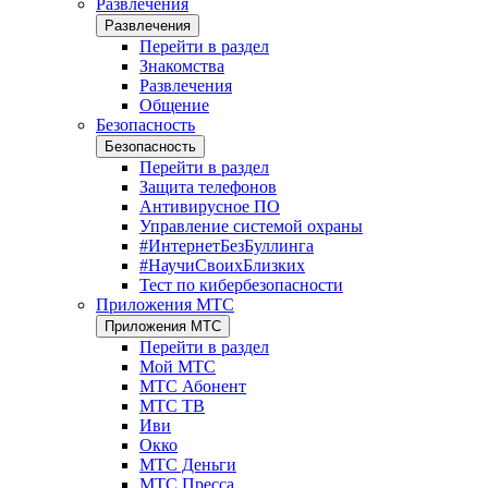
Развлечения
Развлечения
Перейти в раздел
Знакомства
Развлечения
Общение
Безопасность
Безопасность
Перейти в раздел
Защита телефонов
Антивирусное ПО
Управление системой охраны
#ИнтернетБезБуллинга
#НаучиСвоихБлизких
Тест по кибербезопасности
Приложения МТС
Приложения МТС
Перейти в раздел
Мой МТС
МТС Абонент
МТС ТВ
Иви
Окко
МТС Деньги
МТС Пресса