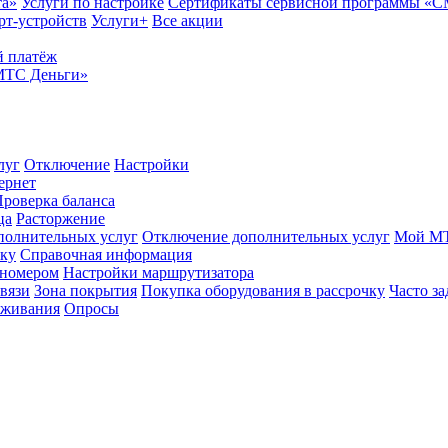
та»
Услуги по настройке
Сертификаты сервисной программы «
рт-устройств
Услуги+
Все акции
 платёж
МТС Деньги»
луг
Отключение
Настройки
ернет
роверка баланса
ца
Расторжение
полнительных услуг
Отключение дополнительных услуг
Мой М
ику
Справочная информация
 номером
Настройки маршрутизатора
вязи
Зона покрытия
Покупка оборудования в рассрочку
Часто з
оживания
Опросы