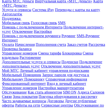
Карта МТС Деньги
Виртуальная карта «МТС Деньги»
Карта
«МТС Деньги»
Услуги и сервисы
Система iPay
Переводы с карты на карту
Автоплатёж
Поддержка
Мобильная связь
Голосовая связь
SMS
Помощь с подключением Интернета
Подключение интернет-
услуг
Отключение
Настройки
Помощь с подключением роуминга
Роуминг
SMS-Роуминг
Интернет
Оплата
Начисления
Пополнения счета
Заказ счетов
Рассрочка
Проверка баланса
Управление номером
Смена тарифа
Блокировка
Смена
владельца
Расторжение
Дополнительные услуги и сервисы
Подписки
Подключение
дополнительных услуг
Отключение дополнительных услуг
Мой МТС
Личный кабинет управления подписками
Мобильный Помощник
Запрос пароля для доступа к
Мобильному Помощнику
Справочная информация
Фиксированный интернет
Вход в личный кабинет
Управление номером
Настройки маршрутизатора
Обслуживание
Как стать абонентом
SIM ON
Адреса Салонов
Связи
Зона покрытия
Покупка оборудования в рассрочку
Часто задаваемые вопросы
Договоры
Другие публичные
оферты
Работы на сети
Сервисные центры
Обслуживание по