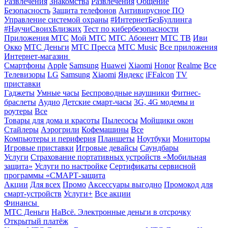
Развлечения
Знакомства
Развлечения
Общение
Безопасность
Защита телефонов
Антивирусное ПО
Управление системой охраны
#ИнтернетБезБуллинга
#НаучиСвоихБлизких
Тест по кибербезопасности
Приложения МТС
Мой МТС
МТС Абонент
МТС ТВ
Иви
Окко
МТС Деньги
МТС Пресса
МТС Music
Все приложения
Интернет-магазин
Смартфоны
Apple
Samsung
Huawei
Xiaomi
Honor
Realme
Все
Телевизоры
LG
Samsung
Xiaomi
Яндекс
iFFalcon
TV
приставки
Гаджеты
Умные часы
Беспроводные наушники
Фитнес-
браслеты
Аудио
Детские смарт-часы
3G, 4G модемы и
роутеры
Все
Товары для дома и красоты
Пылесосы
Мойщики окон
Стайлеры
Аэрогрили
Кофемашины
Все
Компьютеры и периферия
Планшеты
Ноутбуки
Мониторы
Игровые приставки
Игровые девайсы
Саундбары
Услуги
Страхование портативных устройств «Мобильная
защита»
Услуги по настройке
Сертификаты сервисной
программы «СМАРТ-защита
Акции
Для всех
Промо
Аксессуары выгодно
Промокод для
смарт-устройств
Услуги+
Все акции
Финансы
МТС Деньги
НаВсё. Электронные деньги в отсрочку
Открытый платёж