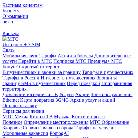
Частным клиентам
Бизнесу
О компании
be
en
Карьера
Интернет + 3 SIM
Связь
Мобильная связь
Тарифы
Акции и бонусы
Дополнительные
услуги
Перейти в МТС
Подписка МТС Премиум+
МТС
Бонус
Открытый интернет
В путешествиях и звонки за границу
Тарифы в путешествиях
Тарифы в России
Интернет в путешествиях
Звонки за
границу
SMS в путешествиях
Перед поездкой
Приграничная
территория
Домашний интернет и ТВ
Услуги
Акции
Зона обслуживания
Ethernet
Карта покрытия 3G/4G
Архив услуг и акций
Оставить заявку
Сервисы для жизни
МТС Медиа
Кино и ТВ
Музыка
Книги и пресса
Полезное
Определение местоположения
МТС Образование
Здоровье
Сервисы вашего города
Тарифы на услуги
Мобильные вакансии
PomogAI