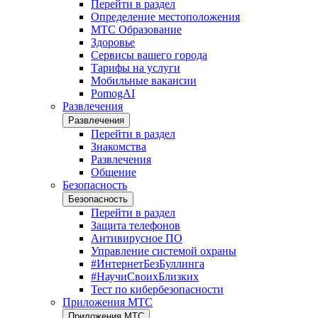
Перейти в раздел
Определение местоположения
МТС Образование
Здоровье
Сервисы вашего города
Тарифы на услуги
Мобильные вакансии
PomogAI
Развлечения
Развлечения
Перейти в раздел
Знакомства
Развлечения
Общение
Безопасность
Безопасность
Перейти в раздел
Защита телефонов
Антивирусное ПО
Управление системой охраны
#ИнтернетБезБуллинга
#НаучиСвоихБлизких
Тест по кибербезопасности
Приложения МТС
Приложения МТС