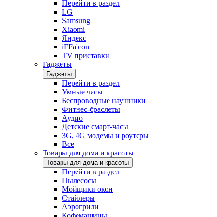
Перейти в раздел
LG
Samsung
Xiaomi
Яндекс
iFFalcon
TV приставки
Гаджеты
Гаджеты
Перейти в раздел
Умные часы
Беспроводные наушники
Фитнес-браслеты
Аудио
Детские смарт-часы
3G, 4G модемы и роутеры
Все
Товары для дома и красоты
Товары для дома и красоты
Перейти в раздел
Пылесосы
Мойщики окон
Стайлеры
Аэрогрили
Кофемашины