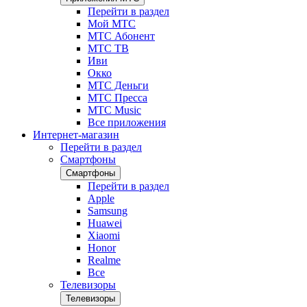
Перейти в раздел
Мой МТС
МТС Абонент
МТС ТВ
Иви
Окко
МТС Деньги
МТС Пресса
МТС Music
Все приложения
Интернет-магазин
Перейти в раздел
Смартфоны
Смартфоны
Перейти в раздел
Apple
Samsung
Huawei
Xiaomi
Honor
Realme
Все
Телевизоры
Телевизоры