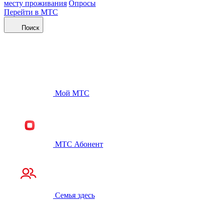
месту проживания
Опросы
Перейти в МТС
Поиск
Мой МТС
МТС Абонент
Семья здесь