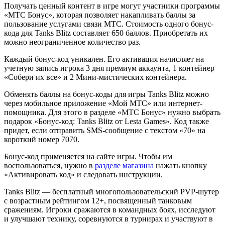
Получать ценный контент в игре могут участники программы
«МТС Бонус», которая позволяет накапливать баллы за
пользование услугами связи МТС. Стоимость одного бонус-
кода для Tanks Blitz составляет 650 баллов. Приобретать их
можно неограниченное количество раз.
Каждый бонус-код уникален. Его активация начисляет на
учетную запись игрока 3 дня премиум аккаунта, 1 контейнер
«Собери их все» и 2 Мини-мистических контейнера.
Обменять баллы на бонус-коды для игры Tanks Blitz можно
через мобильное приложение «Мой МТС» или интернет-
помощника. Для этого в разделе «МТС Бонус» нужно выбрать
подарок «Бонус-код: Tanks Blitz от Lesta Games». Код также
придет, если отправить SMS-сообщение с текстом «70» на
короткий номер 7070.
Бонус-код применяется на сайте игры. Чтобы им
воспользоваться, нужно в
разделе магазина
нажать кнопку
«Активировать код» и следовать инструкции.
Tanks Blitz — бесплатный многопользовательский PVP-шутер
с возрастным рейтингом 12+, посвященный танковым
сражениям. Игроки сражаются в командных боях, исследуют
и улучшают технику, соревнуются в турнирах и участвуют в