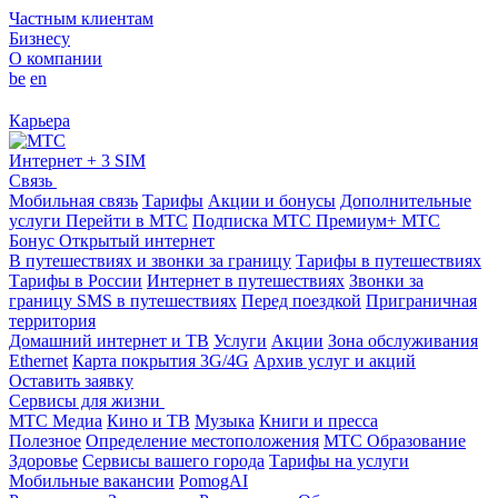
Частным клиентам
Бизнесу
О компании
be
en
Карьера
Интернет + 3 SIM
Связь
Мобильная связь
Тарифы
Акции и бонусы
Дополнительные
услуги
Перейти в МТС
Подписка МТС Премиум+
МТС
Бонус
Открытый интернет
В путешествиях и звонки за границу
Тарифы в путешествиях
Тарифы в России
Интернет в путешествиях
Звонки за
границу
SMS в путешествиях
Перед поездкой
Приграничная
территория
Домашний интернет и ТВ
Услуги
Акции
Зона обслуживания
Ethernet
Карта покрытия 3G/4G
Архив услуг и акций
Оставить заявку
Сервисы для жизни
МТС Медиа
Кино и ТВ
Музыка
Книги и пресса
Полезное
Определение местоположения
МТС Образование
Здоровье
Сервисы вашего города
Тарифы на услуги
Мобильные вакансии
PomogAI