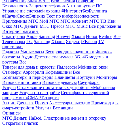
Развлечения
Знакомства
Развлечения
Общение
Безопасность
Защита телефонов
Антивирусное ПО
Управление системой охраны
#ИнтернетБезБуллинга
#НаучиСвоихБлизких
Тест по кибербезопасности
Приложения МТС
Мой МТС
МТС Абонент
МТС ТВ
Иви
Окко
МТС Деньги
МТС Пресса
МТС Music
Все приложения
Интернет-магазин
Смартфоны
Apple
Samsung
Huawei
Xiaomi
Honor
Realme
Все
Телевизоры
LG
Samsung
Xiaomi
Яндекс
iFFalcon
TV
приставки
Гаджеты
Умные часы
Беспроводные наушники
Фитнес-
браслеты
Аудио
Детские смарт-часы
3G, 4G модемы и
роутеры
Все
Товары для дома и красоты
Пылесосы
Мойщики окон
Стайлеры
Аэрогрили
Кофемашины
Все
Компьютеры и периферия
Планшеты
Ноутбуки
Мониторы
Игровые приставки
Игровые девайсы
Саундбары
Услуги
Страхование портативных устройств «Мобильная
защита»
Услуги по настройке
Сертификаты сервисной
программы «СМАРТ-защита
Акции
Для всех
Промо
Аксессуары выгодно
Промокод для
смарт-устройств
Услуги+
Все акции
Финансы
МТС Деньги
НаВсё. Электронные деньги в отсрочку
Открытый платёж