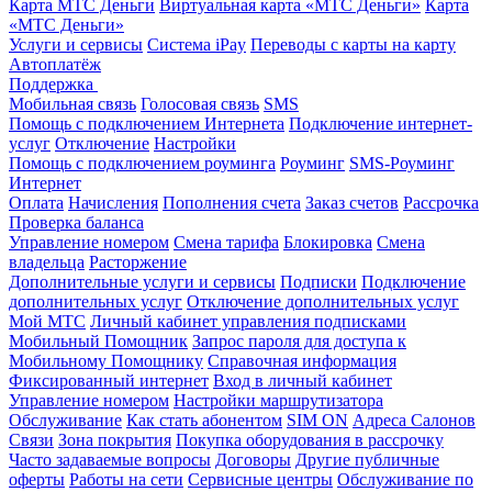
Карта МТС Деньги
Виртуальная карта «МТС Деньги»
Карта
«МТС Деньги»
Услуги и сервисы
Система iPay
Переводы с карты на карту
Автоплатёж
Поддержка
Мобильная связь
Голосовая связь
SMS
Помощь с подключением Интернета
Подключение интернет-
услуг
Отключение
Настройки
Помощь с подключением роуминга
Роуминг
SMS-Роуминг
Интернет
Оплата
Начисления
Пополнения счета
Заказ счетов
Рассрочка
Проверка баланса
Управление номером
Смена тарифа
Блокировка
Смена
владельца
Расторжение
Дополнительные услуги и сервисы
Подписки
Подключение
дополнительных услуг
Отключение дополнительных услуг
Мой МТС
Личный кабинет управления подписками
Мобильный Помощник
Запрос пароля для доступа к
Мобильному Помощнику
Справочная информация
Фиксированный интернет
Вход в личный кабинет
Управление номером
Настройки маршрутизатора
Обслуживание
Как стать абонентом
SIM ON
Адреса Салонов
Связи
Зона покрытия
Покупка оборудования в рассрочку
Часто задаваемые вопросы
Договоры
Другие публичные
оферты
Работы на сети
Сервисные центры
Обслуживание по