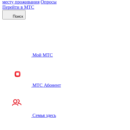
месту проживания
Опросы
Перейти в МТС
Поиск
Мой МТС
МТС Абонент
Семья здесь