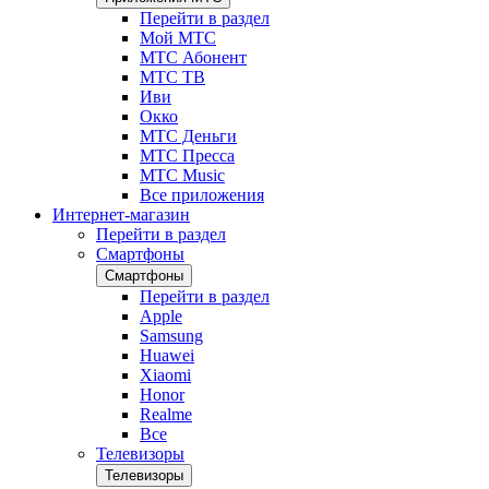
Перейти в раздел
Мой МТС
МТС Абонент
МТС ТВ
Иви
Окко
МТС Деньги
МТС Пресса
МТС Music
Все приложения
Интернет-магазин
Перейти в раздел
Смартфоны
Смартфоны
Перейти в раздел
Apple
Samsung
Huawei
Xiaomi
Honor
Realme
Все
Телевизоры
Телевизоры