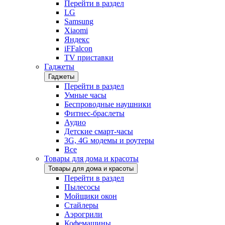
Перейти в раздел
LG
Samsung
Xiaomi
Яндекс
iFFalcon
TV приставки
Гаджеты
Гаджеты
Перейти в раздел
Умные часы
Беспроводные наушники
Фитнес-браслеты
Аудио
Детские смарт-часы
3G, 4G модемы и роутеры
Все
Товары для дома и красоты
Товары для дома и красоты
Перейти в раздел
Пылесосы
Мойщики окон
Стайлеры
Аэрогрили
Кофемашины