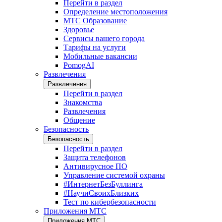
Перейти в раздел
Определение местоположения
МТС Образование
Здоровье
Сервисы вашего города
Тарифы на услуги
Мобильные вакансии
PomogAI
Развлечения
Развлечения
Перейти в раздел
Знакомства
Развлечения
Общение
Безопасность
Безопасность
Перейти в раздел
Защита телефонов
Антивирусное ПО
Управление системой охраны
#ИнтернетБезБуллинга
#НаучиСвоихБлизких
Тест по кибербезопасности
Приложения МТС
Приложения МТС