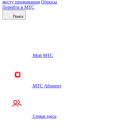
месту проживания
Опросы
Перейти в МТС
Поиск
Мой МТС
МТС Абонент
Семья здесь