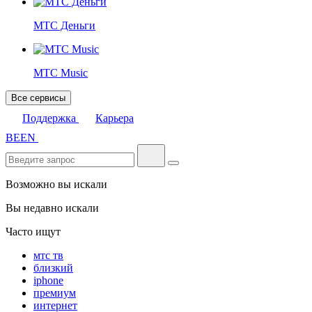
МТС Деньги
МТС Music
Все сервисы
Поддержка
Карьера
BE
EN
Возможно вы искали
Вы недавно искали
Часто ищут
мтс тв
близкий
iphone
премиум
интернет