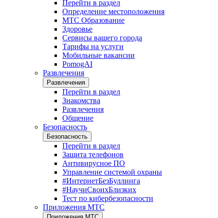
Перейти в раздел
Определение местоположения
МТС Образование
Здоровье
Сервисы вашего города
Тарифы на услуги
Мобильные вакансии
PomogAI
Развлечения
Развлечения
Перейти в раздел
Знакомства
Развлечения
Общение
Безопасность
Безопасность
Перейти в раздел
Защита телефонов
Антивирусное ПО
Управление системой охраны
#ИнтернетБезБуллинга
#НаучиСвоихБлизких
Тест по кибербезопасности
Приложения МТС
Приложения МТС