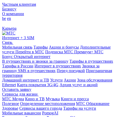
Частным клиентам
Бизнесу
О компании
be
en
Карьера
Интернет + 3 SIM
Связь
Мобильная связь
Тарифы
Акции и бонусы
Дополнительные
услуги
Перейти в МТС
Подписка МТС Премиум+
МТС
Бонус
Открытый интернет
В путешествиях и звонки за границу
Тарифы в путешествиях
Тарифы в России
Интернет в путешествиях
Звонки за
границу
SMS в путешествиях
Перед поездкой
Приграничная
территория
Домашний интернет и ТВ
Услуги
Акции
Зона обслуживания
Ethernet
Карта покрытия 3G/4G
Архив услуг и акций
Оставить заявку
Сервисы для жизни
МТС Медиа
Кино и ТВ
Музыка
Книги и пресса
Полезное
Определение местоположения
МТС Образование
Здоровье
Сервисы вашего города
Тарифы на услуги
Мобильные вакансии
PomogAI