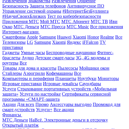
Развлечения
Знакомства
Развлечения
Общение
Безопасность
Защита телефонов
Антивирусное ПО
Управление системой охраны
#ИнтернетБезБуллинга
#НаучиСвоихБлизких
Тест по кибербезопасности
Приложения МТС
Мой МТС
МТС Абонент
МТС ТВ
Иви
Окко
МТС Деньги
МТС Пресса
МТС Music
Все приложения
Интернет-магазин
Смартфоны
Apple
Samsung
Huawei
Xiaomi
Honor
Realme
Все
Телевизоры
LG
Samsung
Xiaomi
Яндекс
iFFalcon
TV
приставки
Гаджеты
Умные часы
Беспроводные наушники
Фитнес-
браслеты
Аудио
Детские смарт-часы
3G, 4G модемы и
роутеры
Все
Товары для дома и красоты
Пылесосы
Мойщики окон
Стайлеры
Аэрогрили
Кофемашины
Все
Компьютеры и периферия
Планшеты
Ноутбуки
Мониторы
Игровые приставки
Игровые девайсы
Саундбары
Услуги
Страхование портативных устройств «Мобильная
защита»
Услуги по настройке
Сертификаты сервисной
программы «СМАРТ-защита
Акции
Для всех
Промо
Аксессуары выгодно
Промокод для
смарт-устройств
Услуги+
Все акции
Финансы
МТС Деньги
НаВсё. Электронные деньги в отсрочку
Открытый платёж