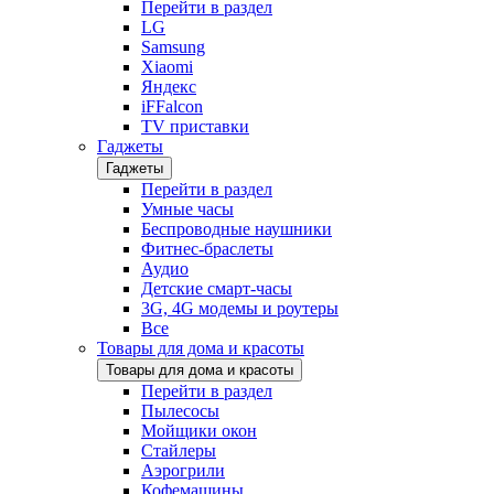
Перейти в раздел
LG
Samsung
Xiaomi
Яндекс
iFFalcon
TV приставки
Гаджеты
Гаджеты
Перейти в раздел
Умные часы
Беспроводные наушники
Фитнес-браслеты
Аудио
Детские смарт-часы
3G, 4G модемы и роутеры
Все
Товары для дома и красоты
Товары для дома и красоты
Перейти в раздел
Пылесосы
Мойщики окон
Стайлеры
Аэрогрили
Кофемашины