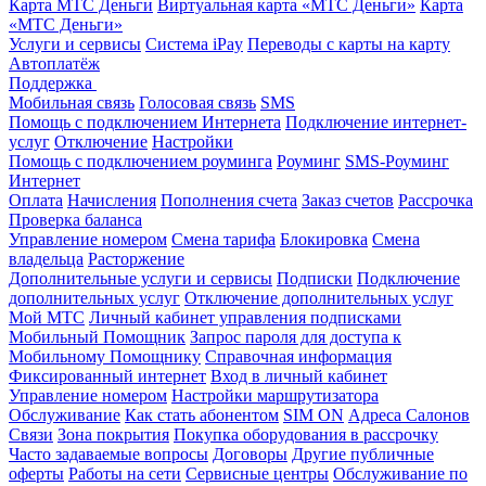
Карта МТС Деньги
Виртуальная карта «МТС Деньги»
Карта
«МТС Деньги»
Услуги и сервисы
Система iPay
Переводы с карты на карту
Автоплатёж
Поддержка
Мобильная связь
Голосовая связь
SMS
Помощь с подключением Интернета
Подключение интернет-
услуг
Отключение
Настройки
Помощь с подключением роуминга
Роуминг
SMS-Роуминг
Интернет
Оплата
Начисления
Пополнения счета
Заказ счетов
Рассрочка
Проверка баланса
Управление номером
Смена тарифа
Блокировка
Смена
владельца
Расторжение
Дополнительные услуги и сервисы
Подписки
Подключение
дополнительных услуг
Отключение дополнительных услуг
Мой МТС
Личный кабинет управления подписками
Мобильный Помощник
Запрос пароля для доступа к
Мобильному Помощнику
Справочная информация
Фиксированный интернет
Вход в личный кабинет
Управление номером
Настройки маршрутизатора
Обслуживание
Как стать абонентом
SIM ON
Адреса Салонов
Связи
Зона покрытия
Покупка оборудования в рассрочку
Часто задаваемые вопросы
Договоры
Другие публичные
оферты
Работы на сети
Сервисные центры
Обслуживание по