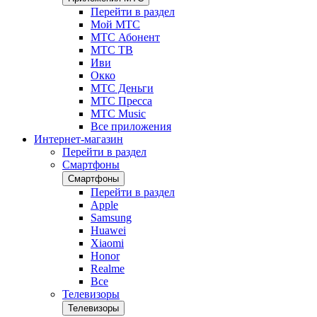
Перейти в раздел
Мой МТС
МТС Абонент
МТС ТВ
Иви
Окко
МТС Деньги
МТС Пресса
МТС Music
Все приложения
Интернет-магазин
Перейти в раздел
Смартфоны
Смартфоны
Перейти в раздел
Apple
Samsung
Huawei
Xiaomi
Honor
Realme
Все
Телевизоры
Телевизоры