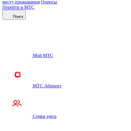
месту проживания
Опросы
Перейти в МТС
Поиск
Мой МТС
МТС Абонент
Семья здесь