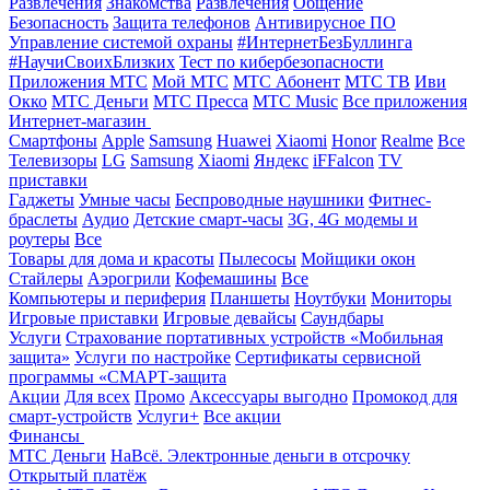
Развлечения
Знакомства
Развлечения
Общение
Безопасность
Защита телефонов
Антивирусное ПО
Управление системой охраны
#ИнтернетБезБуллинга
#НаучиСвоихБлизких
Тест по кибербезопасности
Приложения МТС
Мой МТС
МТС Абонент
МТС ТВ
Иви
Окко
МТС Деньги
МТС Пресса
МТС Music
Все приложения
Интернет-магазин
Смартфоны
Apple
Samsung
Huawei
Xiaomi
Honor
Realme
Все
Телевизоры
LG
Samsung
Xiaomi
Яндекс
iFFalcon
TV
приставки
Гаджеты
Умные часы
Беспроводные наушники
Фитнес-
браслеты
Аудио
Детские смарт-часы
3G, 4G модемы и
роутеры
Все
Товары для дома и красоты
Пылесосы
Мойщики окон
Стайлеры
Аэрогрили
Кофемашины
Все
Компьютеры и периферия
Планшеты
Ноутбуки
Мониторы
Игровые приставки
Игровые девайсы
Саундбары
Услуги
Страхование портативных устройств «Мобильная
защита»
Услуги по настройке
Сертификаты сервисной
программы «СМАРТ-защита
Акции
Для всех
Промо
Аксессуары выгодно
Промокод для
смарт-устройств
Услуги+
Все акции
Финансы
МТС Деньги
НаВсё. Электронные деньги в отсрочку
Открытый платёж