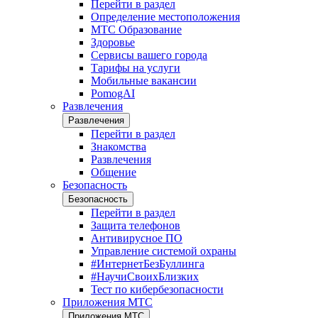
Перейти в раздел
Определение местоположения
МТС Образование
Здоровье
Сервисы вашего города
Тарифы на услуги
Мобильные вакансии
PomogAI
Развлечения
Развлечения
Перейти в раздел
Знакомства
Развлечения
Общение
Безопасность
Безопасность
Перейти в раздел
Защита телефонов
Антивирусное ПО
Управление системой охраны
#ИнтернетБезБуллинга
#НаучиСвоихБлизких
Тест по кибербезопасности
Приложения МТС
Приложения МТС