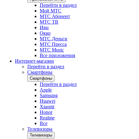
Перейти в раздел
Мой МТС
МТС Абонент
МТС ТВ
Иви
Окко
МТС Деньги
МТС Пресса
МТС Music
Все приложения
Интернет-магазин
Перейти в раздел
Смартфоны
Смартфоны
Перейти в раздел
Apple
Samsung
Huawei
Xiaomi
Honor
Realme
Все
Телевизоры
Телевизоры