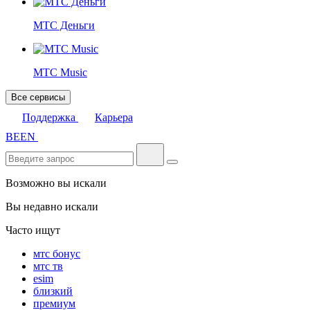
МТС Деньги
МТС Music
Все сервисы
Поддержка
Карьера
BE
EN
Возможно вы искали
Вы недавно искали
Часто ищут
мтс бонус
мтс тв
esim
близкий
премиум