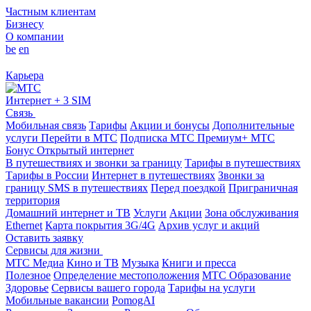
Частным клиентам
Бизнесу
О компании
be
en
Карьера
Интернет + 3 SIM
Связь
Мобильная связь
Тарифы
Акции и бонусы
Дополнительные
услуги
Перейти в МТС
Подписка МТС Премиум+
МТС
Бонус
Открытый интернет
В путешествиях и звонки за границу
Тарифы в путешествиях
Тарифы в России
Интернет в путешествиях
Звонки за
границу
SMS в путешествиях
Перед поездкой
Приграничная
территория
Домашний интернет и ТВ
Услуги
Акции
Зона обслуживания
Ethernet
Карта покрытия 3G/4G
Архив услуг и акций
Оставить заявку
Сервисы для жизни
МТС Медиа
Кино и ТВ
Музыка
Книги и пресса
Полезное
Определение местоположения
МТС Образование
Здоровье
Сервисы вашего города
Тарифы на услуги
Мобильные вакансии
PomogAI