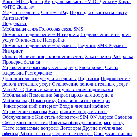
Карта МТС Деньги
Виртуальная карта «МТС Деньги»
Карта
«МТС Деньги»
Услуги и сервисы
Система iPay
Переводы с карты на карту
Автоплатёж
Поддержка
Мобильная связь
Голосовая связь
SMS
Помощь с подключением Интернета
Подключение интернет-
услуг
Отключение
Настройки
Помощь с подключением роуминга
Роуминг
SMS-Роуминг
Интернет
Оплата
Начисления
Пополнения счета
Заказ счетов
Рассрочка
Проверка баланса
Управление номером
Смена тарифа
Блокировка
Смена
владельца
Расторжение
Дополнительные услуги и сервисы
Подписки
Подключение
дополнительных услуг
Отключение дополнительных услуг
Мой МТС
Личный кабинет управления подписками
Мобильный Помощник
Запрос пароля для доступа к
Мобильному Помощнику
Справочная информация
Фиксированный интернет
Вход в личный кабинет
Управление номером
Настройки маршрутизатора
Обслуживание
Как стать абонентом
SIM ON
Адреса Салонов
Связи
Зона покрытия
Покупка оборудования в рассрочку
Часто задаваемые вопросы
Договоры
Другие публичные
оферты
Работы на сети
Сервисные центры
Обслуживание по