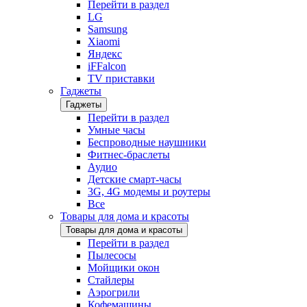
Перейти в раздел
LG
Samsung
Xiaomi
Яндекс
iFFalcon
TV приставки
Гаджеты
Гаджеты
Перейти в раздел
Умные часы
Беспроводные наушники
Фитнес-браслеты
Аудио
Детские смарт-часы
3G, 4G модемы и роутеры
Все
Товары для дома и красоты
Товары для дома и красоты
Перейти в раздел
Пылесосы
Мойщики окон
Стайлеры
Аэрогрили
Кофемашины