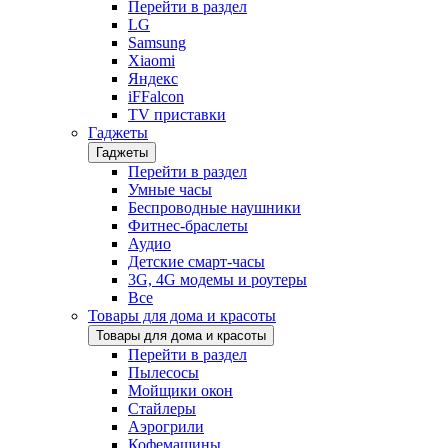
Перейти в раздел
LG
Samsung
Xiaomi
Яндекс
iFFalcon
TV приставки
Гаджеты
Гаджеты
Перейти в раздел
Умные часы
Беспроводные наушники
Фитнес-браслеты
Аудио
Детские смарт-часы
3G, 4G модемы и роутеры
Все
Товары для дома и красоты
Товары для дома и красоты
Перейти в раздел
Пылесосы
Мойщики окон
Стайлеры
Аэрогрили
Кофемашины