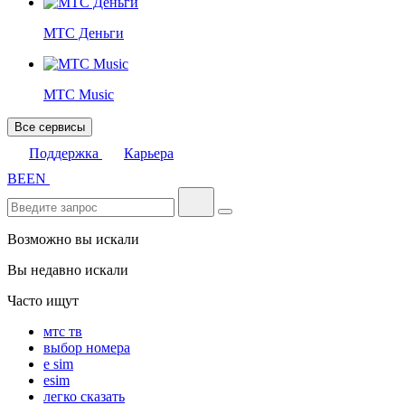
МТС Деньги
МТС Music
Все сервисы
Поддержка
Карьера
BE
EN
Возможно вы искали
Вы недавно искали
Часто ищут
мтс тв
выбор номера
e sim
esim
легко сказать