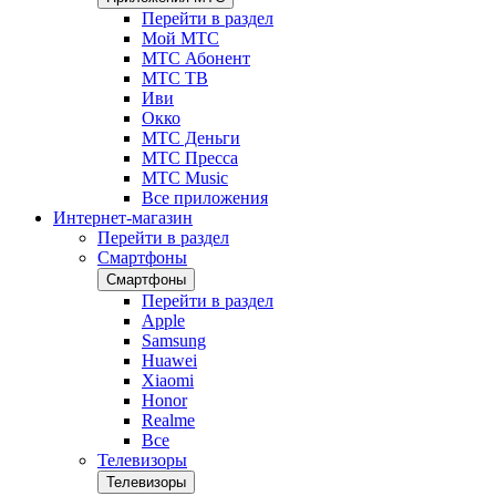
Перейти в раздел
Мой МТС
МТС Абонент
МТС ТВ
Иви
Окко
МТС Деньги
МТС Пресса
МТС Music
Все приложения
Интернет-магазин
Перейти в раздел
Смартфоны
Смартфоны
Перейти в раздел
Apple
Samsung
Huawei
Xiaomi
Honor
Realme
Все
Телевизоры
Телевизоры