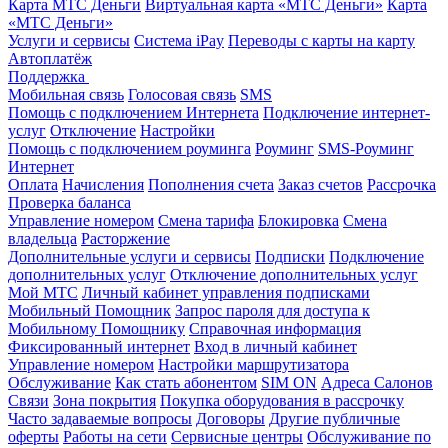
Карта МТС Деньги
Виртуальная карта «МТС Деньги»
Карта
«МТС Деньги»
Услуги и сервисы
Система iPay
Переводы с карты на карту
Автоплатёж
Поддержка
Мобильная связь
Голосовая связь
SMS
Помощь с подключением Интернета
Подключение интернет-
услуг
Отключение
Настройки
Помощь с подключением роуминга
Роуминг
SMS-Роуминг
Интернет
Оплата
Начисления
Пополнения счета
Заказ счетов
Рассрочка
Проверка баланса
Управление номером
Смена тарифа
Блокировка
Смена
владельца
Расторжение
Дополнительные услуги и сервисы
Подписки
Подключение
дополнительных услуг
Отключение дополнительных услуг
Мой МТС
Личный кабинет управления подписками
Мобильный Помощник
Запрос пароля для доступа к
Мобильному Помощнику
Справочная информация
Фиксированный интернет
Вход в личный кабинет
Управление номером
Настройки маршрутизатора
Обслуживание
Как стать абонентом
SIM ON
Адреса Салонов
Связи
Зона покрытия
Покупка оборудования в рассрочку
Часто задаваемые вопросы
Договоры
Другие публичные
оферты
Работы на сети
Сервисные центры
Обслуживание по