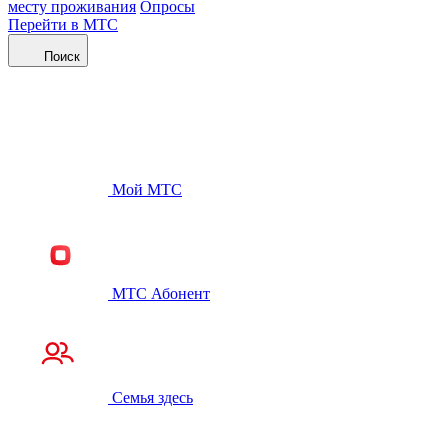
месту проживания
Опросы
Перейти в МТС
Поиск
Мой МТС
МТС Абонент
Семья здесь