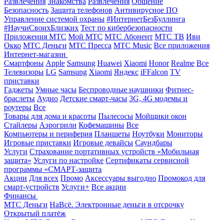
Развлечения
Знакомства
Развлечения
Общение
Безопасность
Защита телефонов
Антивирусное ПО
Управление системой охраны
#ИнтернетБезБуллинга
#НаучиСвоихБлизких
Тест по кибербезопасности
Приложения МТС
Мой МТС
МТС Абонент
МТС ТВ
Иви
Окко
МТС Деньги
МТС Пресса
МТС Music
Все приложения
Интернет-магазин
Смартфоны
Apple
Samsung
Huawei
Xiaomi
Honor
Realme
Все
Телевизоры
LG
Samsung
Xiaomi
Яндекс
iFFalcon
TV
приставки
Гаджеты
Умные часы
Беспроводные наушники
Фитнес-
браслеты
Аудио
Детские смарт-часы
3G, 4G модемы и
роутеры
Все
Товары для дома и красоты
Пылесосы
Мойщики окон
Стайлеры
Аэрогрили
Кофемашины
Все
Компьютеры и периферия
Планшеты
Ноутбуки
Мониторы
Игровые приставки
Игровые девайсы
Саундбары
Услуги
Страхование портативных устройств «Мобильная
защита»
Услуги по настройке
Сертификаты сервисной
программы «СМАРТ-защита
Акции
Для всех
Промо
Аксессуары выгодно
Промокод для
смарт-устройств
Услуги+
Все акции
Финансы
МТС Деньги
НаВсё. Электронные деньги в отсрочку
Открытый платёж