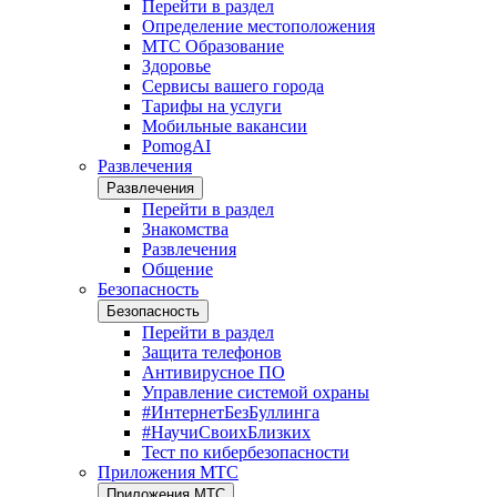
Перейти в раздел
Определение местоположения
МТС Образование
Здоровье
Сервисы вашего города
Тарифы на услуги
Мобильные вакансии
PomogAI
Развлечения
Развлечения
Перейти в раздел
Знакомства
Развлечения
Общение
Безопасность
Безопасность
Перейти в раздел
Защита телефонов
Антивирусное ПО
Управление системой охраны
#ИнтернетБезБуллинга
#НаучиСвоихБлизких
Тест по кибербезопасности
Приложения МТС
Приложения МТС