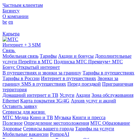
Частным клиентам
Бизнесу
О компании
be
en
Карьера
Интернет + 3 SIM
Связь
Мобильная связь
Тарифы
Акции и бонусы
Дополнительные
услуги
Перейти в МТС
Подписка МТС Премиум+
МТС
Бонус
Открытый интернет
В путешествиях и звонки за границу
Тарифы в путешествиях
Тарифы в России
Интернет в путешествиях
Звонки за
границу
SMS в путешествиях
Перед поездкой
Приграничная
территория
Домашний интернет и ТВ
Услуги
Акции
Зона обслуживания
Ethernet
Карта покрытия 3G/4G
Архив услуг и акций
Оставить заявку
Сервисы для жизни
МТС Медиа
Кино и ТВ
Музыка
Книги и пресса
Полезное
Определение местоположения
МТС Образование
Здоровье
Сервисы вашего города
Тарифы на услуги
Мобильные вакансии
PomogAI