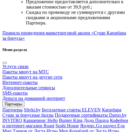
Предложение предоставляется дополнительно к
заказам стоимостью от 39,9 руб.;
Скидка по промокоду не суммируется с другими
скидками и акционными предложениями
Партнера.
Правила проведения маркетинговой акции «Суши Капибара
за бонусы»
Меню раздела
Услуги связи
Пакеты минут на МТС
Пакеты минут на другие сети
Интернет-пакеты
Дополнительные сервисы
SMS-пакеты
Деньги на домашний интернет
Партнеры
Партнеры
Slivki.by
Бесплатные старты ELEVEN
Капибара
Суши за бонусные баллы
Подарочные сертификаты Daroo.by
INVITRO
Каршеринг Hello
Burger King
Додо Пицца
Кофейни
и интернет-магазин Roast
Sushi House
Яндекс.Go раздел Еда
Мир Танков от Леста Игры
Мир Кораблей от Леста Игры