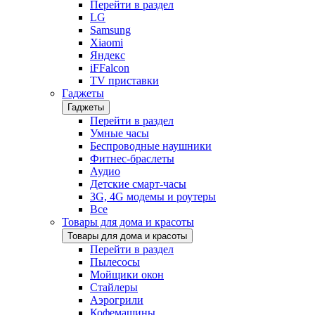
Перейти в раздел
LG
Samsung
Xiaomi
Яндекс
iFFalcon
TV приставки
Гаджеты
Гаджеты
Перейти в раздел
Умные часы
Беспроводные наушники
Фитнес-браслеты
Аудио
Детские смарт-часы
3G, 4G модемы и роутеры
Все
Товары для дома и красоты
Товары для дома и красоты
Перейти в раздел
Пылесосы
Мойщики окон
Стайлеры
Аэрогрили
Кофемашины