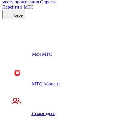
месту проживания
Опросы
Перейти в МТС
Поиск
Мой МТС
МТС Абонент
Семья здесь