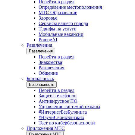
Перейти в раздел
Определение местоположения
МТС Образование
Здоровье
Сервисы вашего города
Тарифы на услуги
Мобильные вакансии
PomogAI
Развлечения
Развлечения
Перейти в раздел
Знакомства
Развлечения
Общение
Безопасность
Безопасность
Перейти в раздел
Защита телефонов
Антивирусное ПО
Управление системой охраны
#ИнтернетБезБуллинга
#НаучиСвоихБлизких
Тест по кибербезопасности
Приложения МТС
Приложения МТС