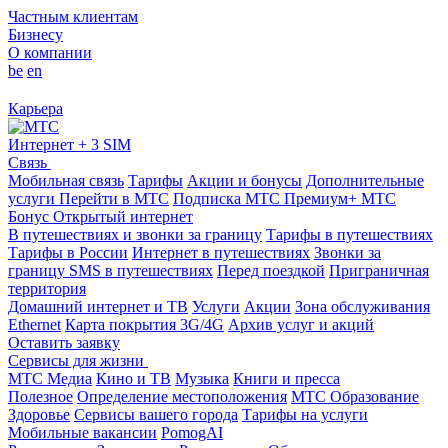
Частным клиентам
Бизнесу
О компании
be
en
Карьера
Интернет + 3 SIM
Связь
Мобильная связь
Тарифы
Акции и бонусы
Дополнительные
услуги
Перейти в МТС
Подписка МТС Премиум+
МТС
Бонус
Открытый интернет
В путешествиях и звонки за границу
Тарифы в путешествиях
Тарифы в России
Интернет в путешествиях
Звонки за
границу
SMS в путешествиях
Перед поездкой
Приграничная
территория
Домашний интернет и ТВ
Услуги
Акции
Зона обслуживания
Ethernet
Карта покрытия 3G/4G
Архив услуг и акций
Оставить заявку
Сервисы для жизни
МТС Медиа
Кино и ТВ
Музыка
Книги и пресса
Полезное
Определение местоположения
МТС Образование
Здоровье
Сервисы вашего города
Тарифы на услуги
Мобильные вакансии
PomogAI