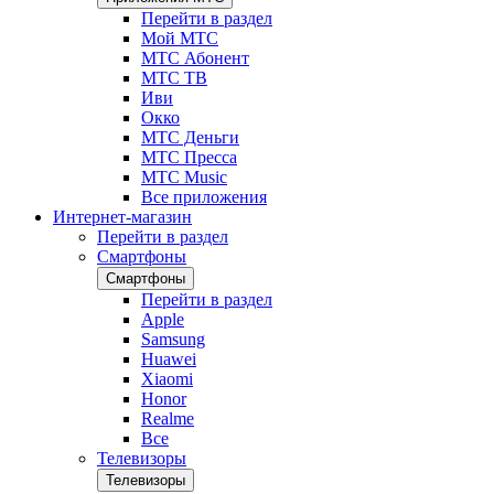
Перейти в раздел
Мой МТС
МТС Абонент
МТС ТВ
Иви
Окко
МТС Деньги
МТС Пресса
МТС Music
Все приложения
Интернет-магазин
Перейти в раздел
Смартфоны
Смартфоны
Перейти в раздел
Apple
Samsung
Huawei
Xiaomi
Honor
Realme
Все
Телевизоры
Телевизоры