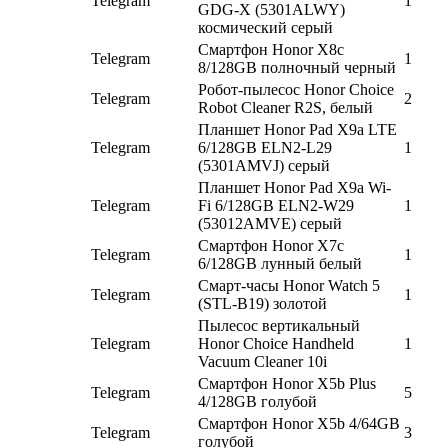
Telegram
1
GDG-X (5301ALWY)
космический серый
Смартфон Honor X8c
Telegram
1
8/128GB полночный черный
Робот-пылесос Honor Choice
Telegram
2
Robot Cleaner R2S, белый
Планшет Honor Pad X9a LTE
Telegram
6/128GB ELN2-L29
1
(5301AMVJ) серый
Планшет Honor Pad X9a Wi-
Telegram
Fi 6/128GB ELN2-W29
1
(53012AMVE) серый
Смартфон Honor X7c
Telegram
1
6/128GB лунный белый
Смарт-часы Honor Watch 5
Telegram
1
(STL-B19) золотой
Пылесос вертикальный
Telegram
Honor Choice Handheld
1
Vacuum Cleaner 10i
Смартфон Honor X5b Plus
Telegram
5
4/128GB голубой
Смартфон Honor X5b 4/64GB
Telegram
3
голубой