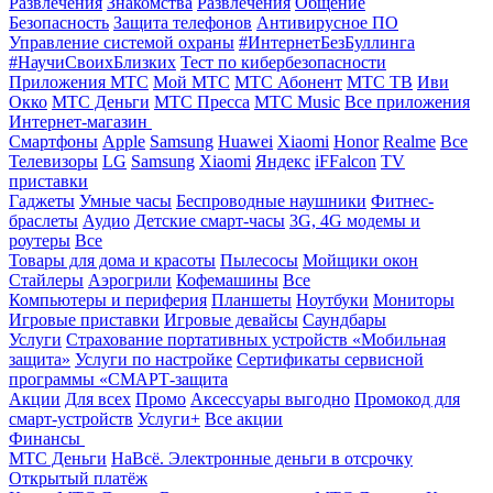
Развлечения
Знакомства
Развлечения
Общение
Безопасность
Защита телефонов
Антивирусное ПО
Управление системой охраны
#ИнтернетБезБуллинга
#НаучиСвоихБлизких
Тест по кибербезопасности
Приложения МТС
Мой МТС
МТС Абонент
МТС ТВ
Иви
Окко
МТС Деньги
МТС Пресса
МТС Music
Все приложения
Интернет-магазин
Смартфоны
Apple
Samsung
Huawei
Xiaomi
Honor
Realme
Все
Телевизоры
LG
Samsung
Xiaomi
Яндекс
iFFalcon
TV
приставки
Гаджеты
Умные часы
Беспроводные наушники
Фитнес-
браслеты
Аудио
Детские смарт-часы
3G, 4G модемы и
роутеры
Все
Товары для дома и красоты
Пылесосы
Мойщики окон
Стайлеры
Аэрогрили
Кофемашины
Все
Компьютеры и периферия
Планшеты
Ноутбуки
Мониторы
Игровые приставки
Игровые девайсы
Саундбары
Услуги
Страхование портативных устройств «Мобильная
защита»
Услуги по настройке
Сертификаты сервисной
программы «СМАРТ-защита
Акции
Для всех
Промо
Аксессуары выгодно
Промокод для
смарт-устройств
Услуги+
Все акции
Финансы
МТС Деньги
НаВсё. Электронные деньги в отсрочку
Открытый платёж