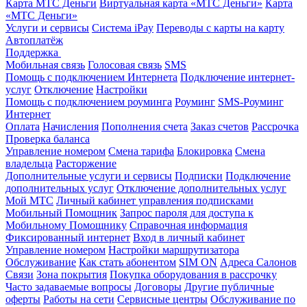
Карта МТС Деньги
Виртуальная карта «МТС Деньги»
Карта
«МТС Деньги»
Услуги и сервисы
Система iPay
Переводы с карты на карту
Автоплатёж
Поддержка
Мобильная связь
Голосовая связь
SMS
Помощь с подключением Интернета
Подключение интернет-
услуг
Отключение
Настройки
Помощь с подключением роуминга
Роуминг
SMS-Роуминг
Интернет
Оплата
Начисления
Пополнения счета
Заказ счетов
Рассрочка
Проверка баланса
Управление номером
Смена тарифа
Блокировка
Смена
владельца
Расторжение
Дополнительные услуги и сервисы
Подписки
Подключение
дополнительных услуг
Отключение дополнительных услуг
Мой МТС
Личный кабинет управления подписками
Мобильный Помощник
Запрос пароля для доступа к
Мобильному Помощнику
Справочная информация
Фиксированный интернет
Вход в личный кабинет
Управление номером
Настройки маршрутизатора
Обслуживание
Как стать абонентом
SIM ON
Адреса Салонов
Связи
Зона покрытия
Покупка оборудования в рассрочку
Часто задаваемые вопросы
Договоры
Другие публичные
оферты
Работы на сети
Сервисные центры
Обслуживание по