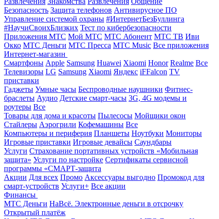
Развлечения
Знакомства
Развлечения
Общение
Безопасность
Защита телефонов
Антивирусное ПО
Управление системой охраны
#ИнтернетБезБуллинга
#НаучиСвоихБлизких
Тест по кибербезопасности
Приложения МТС
Мой МТС
МТС Абонент
МТС ТВ
Иви
Окко
МТС Деньги
МТС Пресса
МТС Music
Все приложения
Интернет-магазин
Смартфоны
Apple
Samsung
Huawei
Xiaomi
Honor
Realme
Все
Телевизоры
LG
Samsung
Xiaomi
Яндекс
iFFalcon
TV
приставки
Гаджеты
Умные часы
Беспроводные наушники
Фитнес-
браслеты
Аудио
Детские смарт-часы
3G, 4G модемы и
роутеры
Все
Товары для дома и красоты
Пылесосы
Мойщики окон
Стайлеры
Аэрогрили
Кофемашины
Все
Компьютеры и периферия
Планшеты
Ноутбуки
Мониторы
Игровые приставки
Игровые девайсы
Саундбары
Услуги
Страхование портативных устройств «Мобильная
защита»
Услуги по настройке
Сертификаты сервисной
программы «СМАРТ-защита
Акции
Для всех
Промо
Аксессуары выгодно
Промокод для
смарт-устройств
Услуги+
Все акции
Финансы
МТС Деньги
НаВсё. Электронные деньги в отсрочку
Открытый платёж