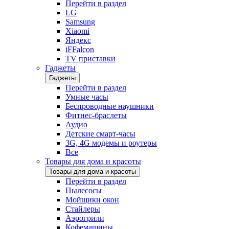
Перейти в раздел
LG
Samsung
Xiaomi
Яндекс
iFFalcon
TV приставки
Гаджеты
Гаджеты
Перейти в раздел
Умные часы
Беспроводные наушники
Фитнес-браслеты
Аудио
Детские смарт-часы
3G, 4G модемы и роутеры
Все
Товары для дома и красоты
Товары для дома и красоты
Перейти в раздел
Пылесосы
Мойщики окон
Стайлеры
Аэрогрили
Кофемашины