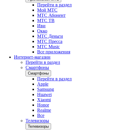
Перейти в раздел
Мой МТС
МТС Абонент
МТС ТВ
Иви
Окко
МТС Деньги
МТС Пресса
МТС Music
Все приложения
Интернет-магазин
Перейти в раздел
Смартфоны
Смартфоны
Перейти в раздел
Apple
Samsung
Huawei
Xiaomi
Honor
Realme
Все
Телевизоры
Телевизоры