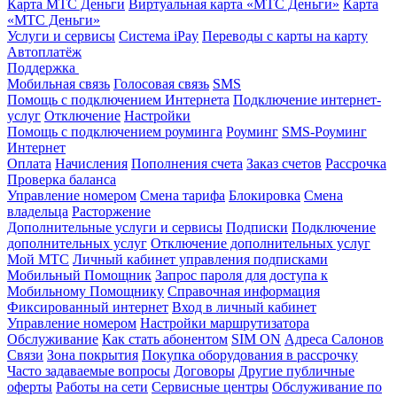
Карта МТС Деньги
Виртуальная карта «МТС Деньги»
Карта
«МТС Деньги»
Услуги и сервисы
Система iPay
Переводы с карты на карту
Автоплатёж
Поддержка
Мобильная связь
Голосовая связь
SMS
Помощь с подключением Интернета
Подключение интернет-
услуг
Отключение
Настройки
Помощь с подключением роуминга
Роуминг
SMS-Роуминг
Интернет
Оплата
Начисления
Пополнения счета
Заказ счетов
Рассрочка
Проверка баланса
Управление номером
Смена тарифа
Блокировка
Смена
владельца
Расторжение
Дополнительные услуги и сервисы
Подписки
Подключение
дополнительных услуг
Отключение дополнительных услуг
Мой МТС
Личный кабинет управления подписками
Мобильный Помощник
Запрос пароля для доступа к
Мобильному Помощнику
Справочная информация
Фиксированный интернет
Вход в личный кабинет
Управление номером
Настройки маршрутизатора
Обслуживание
Как стать абонентом
SIM ON
Адреса Салонов
Связи
Зона покрытия
Покупка оборудования в рассрочку
Часто задаваемые вопросы
Договоры
Другие публичные
оферты
Работы на сети
Сервисные центры
Обслуживание по