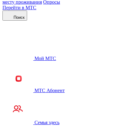
месту проживания
Опросы
Перейти в МТС
Поиск
Мой МТС
МТС Абонент
Семья здесь