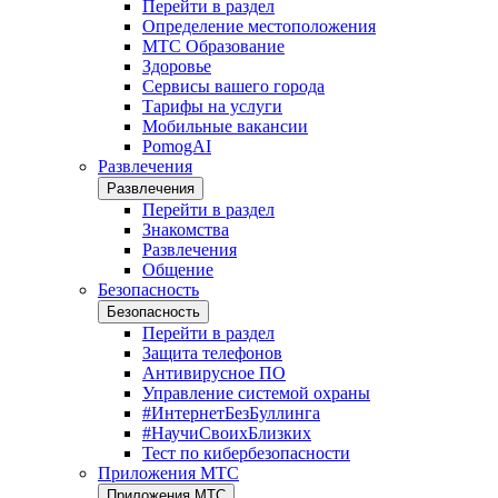
Перейти в раздел
Определение местоположения
МТС Образование
Здоровье
Сервисы вашего города
Тарифы на услуги
Мобильные вакансии
PomogAI
Развлечения
Развлечения
Перейти в раздел
Знакомства
Развлечения
Общение
Безопасность
Безопасность
Перейти в раздел
Защита телефонов
Антивирусное ПО
Управление системой охраны
#ИнтернетБезБуллинга
#НаучиСвоихБлизких
Тест по кибербезопасности
Приложения МТС
Приложения МТС