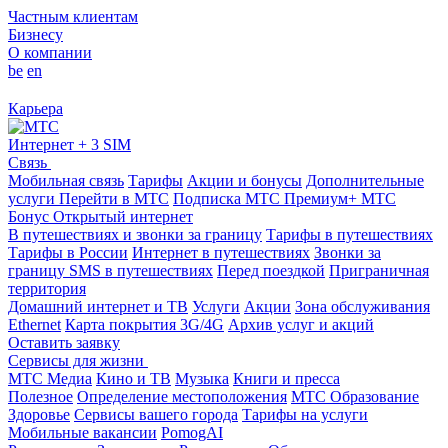
Частным клиентам
Бизнесу
О компании
be
en
Карьера
Интернет + 3 SIM
Связь
Мобильная связь
Тарифы
Акции и бонусы
Дополнительные
услуги
Перейти в МТС
Подписка МТС Премиум+
МТС
Бонус
Открытый интернет
В путешествиях и звонки за границу
Тарифы в путешествиях
Тарифы в России
Интернет в путешествиях
Звонки за
границу
SMS в путешествиях
Перед поездкой
Приграничная
территория
Домашний интернет и ТВ
Услуги
Акции
Зона обслуживания
Ethernet
Карта покрытия 3G/4G
Архив услуг и акций
Оставить заявку
Сервисы для жизни
МТС Медиа
Кино и ТВ
Музыка
Книги и пресса
Полезное
Определение местоположения
МТС Образование
Здоровье
Сервисы вашего города
Тарифы на услуги
Мобильные вакансии
PomogAI