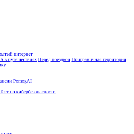
рытый интернет
S в путешествиях
Перед поездкой
Приграничная территория
вку
ансии
PomogAI
Тест по кибербезопасности