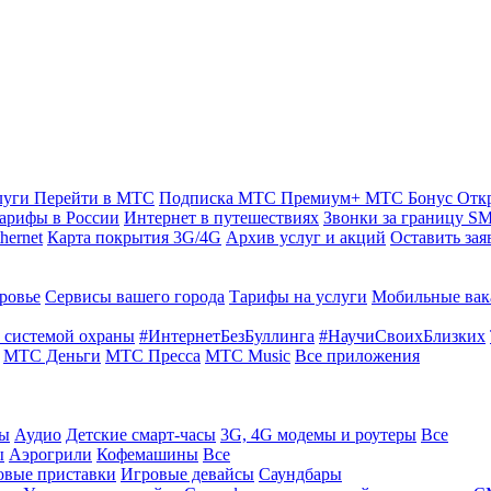
луги
Перейти в МТС
Подписка МТС Премиум+
МТС Бонус
Отк
арифы в России
Интернет в путешествиях
Звонки за границу
SM
hernet
Карта покрытия 3G/4G
Архив услуг и акций
Оставить зая
ровье
Сервисы вашего города
Тарифы на услуги
Мобильные вак
 системой охраны
#ИнтернетБезБуллинга
#НаучиСвоихБлизких
МТС Деньги
МТС Пресса
МТС Music
Все приложения
ты
Аудио
Детские смарт-часы
3G, 4G модемы и роутеры
Все
ы
Аэрогрили
Кофемашины
Все
овые приставки
Игровые девайсы
Саундбары