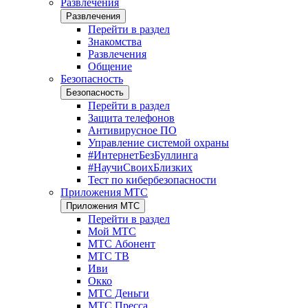
Развлечения
Развлечения
Перейти в раздел
Знакомства
Развлечения
Общение
Безопасность
Безопасность
Перейти в раздел
Защита телефонов
Антивирусное ПО
Управление системой охраны
#ИнтернетБезБуллинга
#НаучиСвоихБлизких
Тест по кибербезопасности
Приложения МТС
Приложения МТС
Перейти в раздел
Мой МТС
МТС Абонент
МТС ТВ
Иви
Окко
МТС Деньги
МТС Пресса