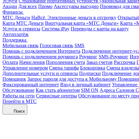
Услуги
Страхование портативных устройств «Мобильная защи
Акции
Для всех
Промо
Аксессуары выгодно
Промокод для сма
Финансы
МТС Деньги
НаВсё. Электронные деньги в отсрочку
Открытый
Карта МТС Деньги
Виртуальная карта «МТС Деньги»
Карта «
Услуги и сервисы
Система iPay
Переводы с карты на карту
Автоплатёж
Поддержка
Мобильная связь
Голосовая связь
SMS
Помощь с подключением Интернета
Подключение интернет-ус
Помощь с подключением роуминга
Роуминг
SMS-Роуминг
Инт
Оплата
Начисления
Пополнения счета
Заказ счетов
Рассрочка
П
Управление номером
Смена тарифа
Блокировка
Смена владель
Дополнительные услуги и сервисы
Подписки
Подключение до
Помощник
Запрос пароля для доступа к Мобильному Помощн
Фиксированный интернет
Вход в личный кабинет
Управление
Обслуживание
Как стать абонентом
SIM ON
Адреса Салонов С
Работы на сети
Сервисные центры
Обслуживание по месту пр
Перейти в МТС
Поиск