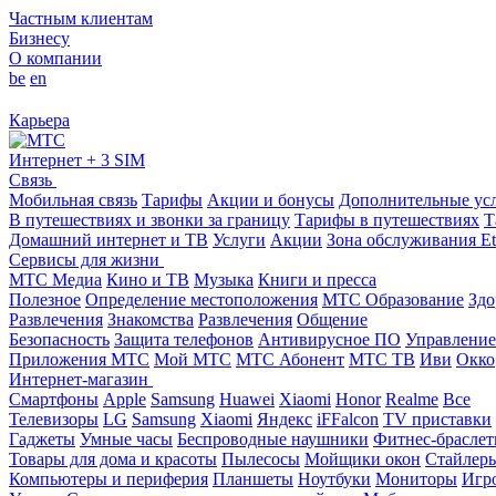
Частным клиентам
Бизнесу
О компании
be
en
Карьера
Интернет + 3 SIM
Связь
Мобильная связь
Тарифы
Акции и бонусы
Дополнительные ус
В путешествиях и звонки за границу
Тарифы в путешествиях
Т
Домашний интернет и ТВ
Услуги
Акции
Зона обслуживания Et
Сервисы для жизни
МТС Медиа
Кино и ТВ
Музыка
Книги и пресса
Полезное
Определение местоположения
МТС Образование
Здо
Развлечения
Знакомства
Развлечения
Общение
Безопасность
Защита телефонов
Антивирусное ПО
Управление
Приложения МТС
Мой МТС
МТС Абонент
МТС ТВ
Иви
Окко
Интернет-магазин
Смартфоны
Apple
Samsung
Huawei
Xiaomi
Honor
Realme
Все
Телевизоры
LG
Samsung
Xiaomi
Яндекс
iFFalcon
TV приставки
Гаджеты
Умные часы
Беспроводные наушники
Фитнес-брасле
Товары для дома и красоты
Пылесосы
Мойщики окон
Стайлер
Компьютеры и периферия
Планшеты
Ноутбуки
Мониторы
Игр