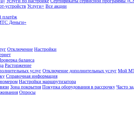
та»
Услуги по настройке
Сертификаты сервисной программы «
рт-устройств
Услуги+
Все акции
 платёж
МТС Деньги»
луг
Отключение
Настройки
ернет
роверка баланса
ца
Расторжение
полнительных услуг
Отключение дополнительных услуг
Мой М
ику
Справочная информация
 номером
Настройки маршрутизатора
вязи
Зона покрытия
Покупка оборудования в рассрочку
Часто з
оживания
Опросы