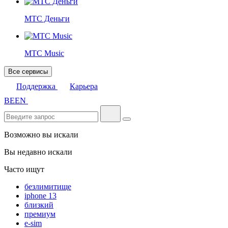
МТС Деньги
МТС Music
Все сервисы
Поддержка
Карьера
BE
EN
Возможно вы искали
Вы недавно искали
Часто ищут
безлимитище
iphone 13
близкий
премиум
e-sim