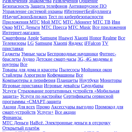
Развлечения
Знакомства
Развлечения
Общение
Безопасность
Защита телефонов
Антивирусное ПО
Управление системой охраны
#ИнтернетБезБуллинга
#НаучиСвоихБлизких
Тест по кибербезопасности
Приложения МТС
Мой МТС
МТС Абонент
МТС ТВ
Иви
Окко
МТС Деньги
МТС Пресса
МТС Music
Все приложения
Интернет-магазин
Смартфоны
Apple
Samsung
Huawei
Xiaomi
Honor
Realme
Все
Телевизоры
LG
Samsung
Xiaomi
Яндекс
iFFalcon
TV
приставки
Гаджеты
Умные часы
Беспроводные наушники
Фитнес-
браслеты
Аудио
Детские смарт-часы
3G, 4G модемы и
роутеры
Все
Товары для дома и красоты
Пылесосы
Мойщики окон
Стайлеры
Аэрогрили
Кофемашины
Все
Компьютеры и периферия
Планшеты
Ноутбуки
Мониторы
Игровые приставки
Игровые девайсы
Саундбары
Услуги
Страхование портативных устройств «Мобильная
защита»
Услуги по настройке
Сертификаты сервисной
программы «СМАРТ-защита
Акции
Для всех
Промо
Аксессуары выгодно
Промокод для
смарт-устройств
Услуги+
Все акции
Финансы
МТС Деньги
НаВсё. Электронные деньги в отсрочку
Открытый платёж