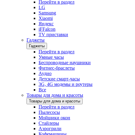
Перейти в раздел
LG
Samsung
Xiaomi
Яндекс
iFFalcon
TV приставки
Гаджеты
Гаджеты
Перейти в раздел
Умные часы
Беспроводные наушники
Фитнес-браслеты
Аудио
Детские смарт-часы
3G, 4G модемы и роутеры
Все
Товары для дома и красоты
Товары для дома и красоты
Перейти в раздел
Пылесосы
Мойщики окон
Стайлеры
Аэрогрили
Кофемашины