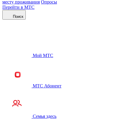
месту проживания
Опросы
Перейти в МТС
Поиск
Мой МТС
МТС Абонент
Семья здесь