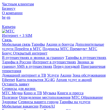
Частным клиентам
Бизнесу
О компании
be
en
Карьера
Интернет + 3 SIM
Связь
Мобильная связь
Тарифы
Акции и бонусы
Дополнительные
услуги
Перейти в МТС
Подписка МТС Премиум+
МТС
Бонус
Открытый интернет
В путешествиях и звонки за границу
Тарифы в путешествиях
Тарифы в России
Интернет в путешествиях
Звонки за
границу
SMS в путешествиях
Перед поездкой
Приграничная
территория
Домашний интернет и ТВ
Услуги
Акции
Зона обслуживания
Ethernet
Карта покрытия 3G/4G
Архив услуг и акций
Оставить заявку
Сервисы для жизни
МТС Медиа
Кино и ТВ
Музыка
Книги и пресса
Полезное
Определение местоположения
МТС Образование
Здоровье
Сервисы вашего города
Тарифы на услуги
Мобильные вакансии
PomogAI