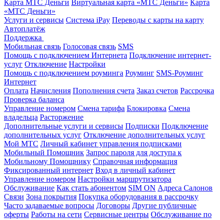
Карта МТС Деньги
Виртуальная карта «МТС Деньги»
Карта
«МТС Деньги»
Услуги и сервисы
Система iPay
Переводы с карты на карту
Автоплатёж
Поддержка
Мобильная связь
Голосовая связь
SMS
Помощь с подключением Интернета
Подключение интернет-
услуг
Отключение
Настройки
Помощь с подключением роуминга
Роуминг
SMS-Роуминг
Интернет
Оплата
Начисления
Пополнения счета
Заказ счетов
Рассрочка
Проверка баланса
Управление номером
Смена тарифа
Блокировка
Смена
владельца
Расторжение
Дополнительные услуги и сервисы
Подписки
Подключение
дополнительных услуг
Отключение дополнительных услуг
Мой МТС
Личный кабинет управления подписками
Мобильный Помощник
Запрос пароля для доступа к
Мобильному Помощнику
Справочная информация
Фиксированный интернет
Вход в личный кабинет
Управление номером
Настройки маршрутизатора
Обслуживание
Как стать абонентом
SIM ON
Адреса Салонов
Связи
Зона покрытия
Покупка оборудования в рассрочку
Часто задаваемые вопросы
Договоры
Другие публичные
оферты
Работы на сети
Сервисные центры
Обслуживание по