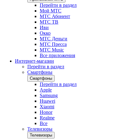
Перейти в раздел
Мой МТС
МТС Абонент
МТС ТВ
Иви
Окко
МТС Деньги
МТС Пресса
МТС Music
Все приложения
Интернет-магазин
Перейти в раздел
Смартфоны
Смартфоны
Перейти в раздел
Apple
Samsung
Huawei
Xiaomi
Honor
Realme
Все
Телевизоры
Телевизоры