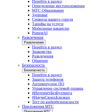
Перейти в раздел
Определение местоположения
МТС Образование
Здоровье
Сервисы вашего города
Тарифы на услуги
Мобильные вакансии
PomogAI
Развлечения
Развлечения
Перейти в раздел
Знакомства
Развлечения
Общение
Безопасность
Безопасность
Перейти в раздел
Защита телефонов
Антивирусное ПО
Управление системой охраны
#ИнтернетБезБуллинга
#НаучиСвоихБлизких
Тест по кибербезопасности
Приложения МТС
Приложения МТС