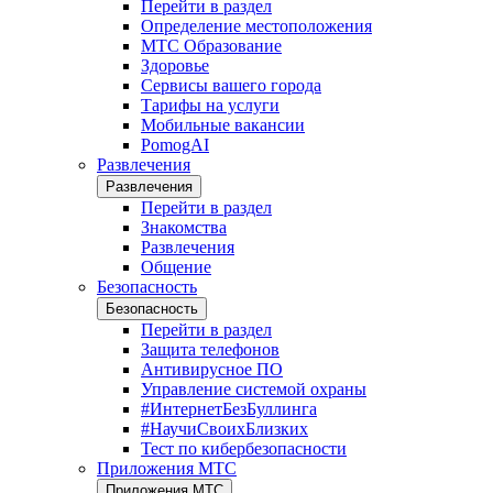
Перейти в раздел
Определение местоположения
МТС Образование
Здоровье
Сервисы вашего города
Тарифы на услуги
Мобильные вакансии
PomogAI
Развлечения
Развлечения
Перейти в раздел
Знакомства
Развлечения
Общение
Безопасность
Безопасность
Перейти в раздел
Защита телефонов
Антивирусное ПО
Управление системой охраны
#ИнтернетБезБуллинга
#НаучиСвоихБлизких
Тест по кибербезопасности
Приложения МТС
Приложения МТС