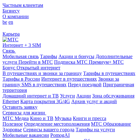
Частным клиентам
Бизнесу
О компании
be
en
Карьера
Интернет + 3 SIM
Связь
Мобильная связь
Тарифы
Акции и бонусы
Дополнительные
услуги
Перейти в МТС
Подписка МТС Премиум+
МТС
Бонус
Открытый интернет
В путешествиях и звонки за границу
Тарифы в путешествиях
Тарифы в России
Интернет в путешествиях
Звонки за
границу
SMS в путешествиях
Перед поездкой
Приграничная
территория
Домашний интернет и ТВ
Услуги
Акции
Зона обслуживания
Ethernet
Карта покрытия 3G/4G
Архив услуг и акций
Оставить заявку
Сервисы для жизни
МТС Медиа
Кино и ТВ
Музыка
Книги и пресса
Полезное
Определение местоположения
МТС Образование
Здоровье
Сервисы вашего города
Тарифы на услуги
Мобильные вакансии
PomogAI