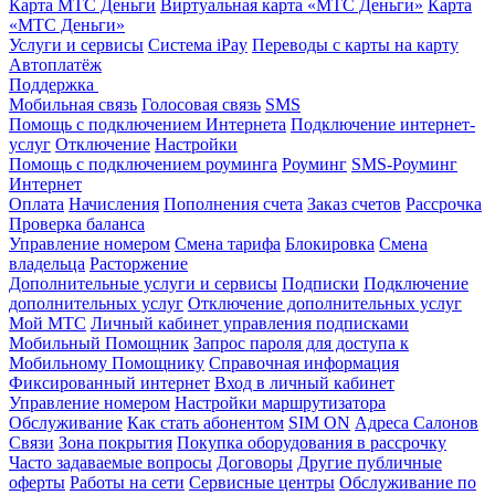
Карта МТС Деньги
Виртуальная карта «МТС Деньги»
Карта
«МТС Деньги»
Услуги и сервисы
Система iPay
Переводы с карты на карту
Автоплатёж
Поддержка
Мобильная связь
Голосовая связь
SMS
Помощь с подключением Интернета
Подключение интернет-
услуг
Отключение
Настройки
Помощь с подключением роуминга
Роуминг
SMS-Роуминг
Интернет
Оплата
Начисления
Пополнения счета
Заказ счетов
Рассрочка
Проверка баланса
Управление номером
Смена тарифа
Блокировка
Смена
владельца
Расторжение
Дополнительные услуги и сервисы
Подписки
Подключение
дополнительных услуг
Отключение дополнительных услуг
Мой МТС
Личный кабинет управления подписками
Мобильный Помощник
Запрос пароля для доступа к
Мобильному Помощнику
Справочная информация
Фиксированный интернет
Вход в личный кабинет
Управление номером
Настройки маршрутизатора
Обслуживание
Как стать абонентом
SIM ON
Адреса Салонов
Связи
Зона покрытия
Покупка оборудования в рассрочку
Часто задаваемые вопросы
Договоры
Другие публичные
оферты
Работы на сети
Сервисные центры
Обслуживание по