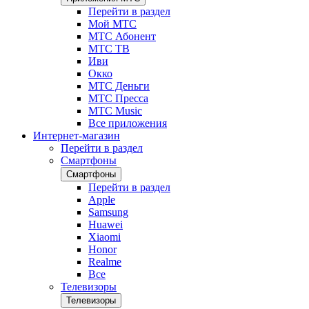
Перейти в раздел
Мой МТС
МТС Абонент
МТС ТВ
Иви
Окко
МТС Деньги
МТС Пресса
МТС Music
Все приложения
Интернет-магазин
Перейти в раздел
Смартфоны
Смартфоны
Перейти в раздел
Apple
Samsung
Huawei
Xiaomi
Honor
Realme
Все
Телевизоры
Телевизоры