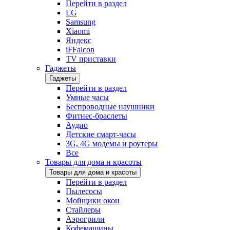
Перейти в раздел
LG
Samsung
Xiaomi
Яндекс
iFFalcon
TV приставки
Гаджеты
Гаджеты
Перейти в раздел
Умные часы
Беспроводные наушники
Фитнес-браслеты
Аудио
Детские смарт-часы
3G, 4G модемы и роутеры
Все
Товары для дома и красоты
Товары для дома и красоты
Перейти в раздел
Пылесосы
Мойщики окон
Стайлеры
Аэрогрили
Кофемашины