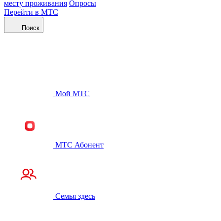
месту проживания
Опросы
Перейти в МТС
Поиск
Мой МТС
МТС Абонент
Семья здесь