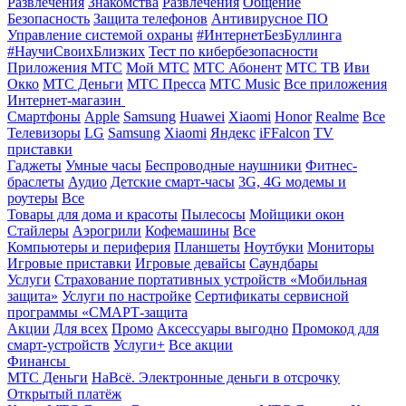
Развлечения
Знакомства
Развлечения
Общение
Безопасность
Защита телефонов
Антивирусное ПО
Управление системой охраны
#ИнтернетБезБуллинга
#НаучиСвоихБлизких
Тест по кибербезопасности
Приложения МТС
Мой МТС
МТС Абонент
МТС ТВ
Иви
Окко
МТС Деньги
МТС Пресса
МТС Music
Все приложения
Интернет-магазин
Смартфоны
Apple
Samsung
Huawei
Xiaomi
Honor
Realme
Все
Телевизоры
LG
Samsung
Xiaomi
Яндекс
iFFalcon
TV
приставки
Гаджеты
Умные часы
Беспроводные наушники
Фитнес-
браслеты
Аудио
Детские смарт-часы
3G, 4G модемы и
роутеры
Все
Товары для дома и красоты
Пылесосы
Мойщики окон
Стайлеры
Аэрогрили
Кофемашины
Все
Компьютеры и периферия
Планшеты
Ноутбуки
Мониторы
Игровые приставки
Игровые девайсы
Саундбары
Услуги
Страхование портативных устройств «Мобильная
защита»
Услуги по настройке
Сертификаты сервисной
программы «СМАРТ-защита
Акции
Для всех
Промо
Аксессуары выгодно
Промокод для
смарт-устройств
Услуги+
Все акции
Финансы
МТС Деньги
НаВсё. Электронные деньги в отсрочку
Открытый платёж