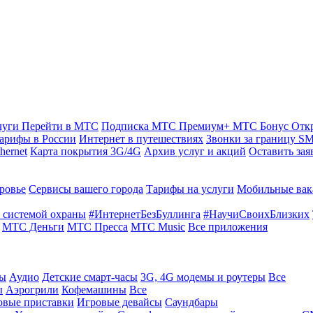
луги
Перейти в МТС
Подписка МТС Премиум+
МТС Бонус
Отк
арифы в России
Интернет в путешествиях
Звонки за границу
SM
hernet
Карта покрытия 3G/4G
Архив услуг и акций
Оставить зая
ровье
Сервисы вашего города
Тарифы на услуги
Мобильные вак
 системой охраны
#ИнтернетБезБуллинга
#НаучиСвоихБлизких
МТС Деньги
МТС Пресса
МТС Music
Все приложения
ты
Аудио
Детские смарт-часы
3G, 4G модемы и роутеры
Все
ы
Аэрогрили
Кофемашины
Все
овые приставки
Игровые девайсы
Саундбары