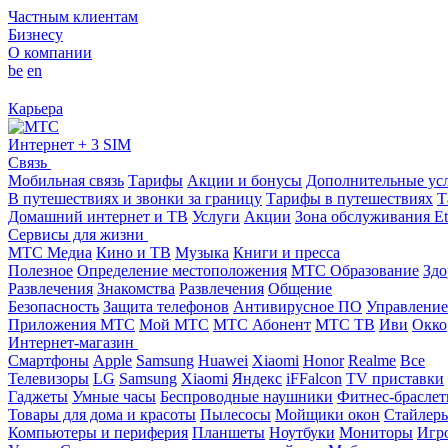
Частным клиентам
Бизнесу
О компании
be
en
Карьера
Интернет + 3 SIM
Связь
Мобильная связь
Тарифы
Акции и бонусы
Дополнительные ус
В путешествиях и звонки за границу
Тарифы в путешествиях
Т
Домашний интернет и ТВ
Услуги
Акции
Зона обслуживания Et
Сервисы для жизни
МТС Медиа
Кино и ТВ
Музыка
Книги и пресса
Полезное
Определение местоположения
МТС Образование
Здо
Развлечения
Знакомства
Развлечения
Общение
Безопасность
Защита телефонов
Антивирусное ПО
Управление
Приложения МТС
Мой МТС
МТС Абонент
МТС ТВ
Иви
Окко
Интернет-магазин
Смартфоны
Apple
Samsung
Huawei
Xiaomi
Honor
Realme
Все
Телевизоры
LG
Samsung
Xiaomi
Яндекс
iFFalcon
TV приставки
Гаджеты
Умные часы
Беспроводные наушники
Фитнес-брасле
Товары для дома и красоты
Пылесосы
Мойщики окон
Стайлер
Компьютеры и периферия
Планшеты
Ноутбуки
Мониторы
Игр