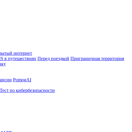
рытый интернет
S в путешествиях
Перед поездкой
Приграничная территория
вку
ансии
PomogAI
Тест по кибербезопасности