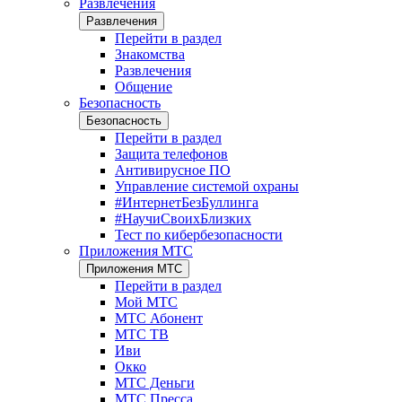
Развлечения
Развлечения
Перейти в раздел
Знакомства
Развлечения
Общение
Безопасность
Безопасность
Перейти в раздел
Защита телефонов
Антивирусное ПО
Управление системой охраны
#ИнтернетБезБуллинга
#НаучиСвоихБлизких
Тест по кибербезопасности
Приложения МТС
Приложения МТС
Перейти в раздел
Мой МТС
МТС Абонент
МТС ТВ
Иви
Окко
МТС Деньги
МТС Пресса