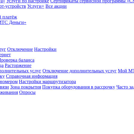
та»
Услуги по настройке
Сертификаты сервисной программы «
рт-устройств
Услуги+
Все акции
 платёж
МТС Деньги»
луг
Отключение
Настройки
ернет
роверка баланса
ца
Расторжение
полнительных услуг
Отключение дополнительных услуг
Мой М
ику
Справочная информация
 номером
Настройки маршрутизатора
вязи
Зона покрытия
Покупка оборудования в рассрочку
Часто з
оживания
Опросы