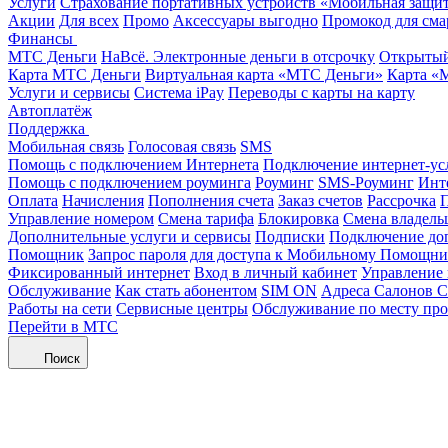
Услуги
Страхование портативных устройств «Мобильная защи
Акции
Для всех
Промо
Аксессуары выгодно
Промокод для сма
Финансы
МТС Деньги
НаВсё. Электронные деньги в отсрочку
Открытый
Карта МТС Деньги
Виртуальная карта «МТС Деньги»
Карта «
Услуги и сервисы
Система iPay
Переводы с карты на карту
Автоплатёж
Поддержка
Мобильная связь
Голосовая связь
SMS
Помощь с подключением Интернета
Подключение интернет-ус
Помощь с подключением роуминга
Роуминг
SMS-Роуминг
Инт
Оплата
Начисления
Пополнения счета
Заказ счетов
Рассрочка
П
Управление номером
Смена тарифа
Блокировка
Смена владель
Дополнительные услуги и сервисы
Подписки
Подключение до
Помощник
Запрос пароля для доступа к Мобильному Помощн
Фиксированный интернет
Вход в личный кабинет
Управление
Обслуживание
Как стать абонентом
SIM ON
Адреса Салонов С
Работы на сети
Сервисные центры
Обслуживание по месту пр
Перейти в МТС
Поиск