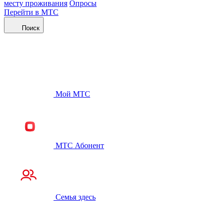
месту проживания
Опросы
Перейти в МТС
Поиск
Мой МТС
МТС Абонент
Семья здесь