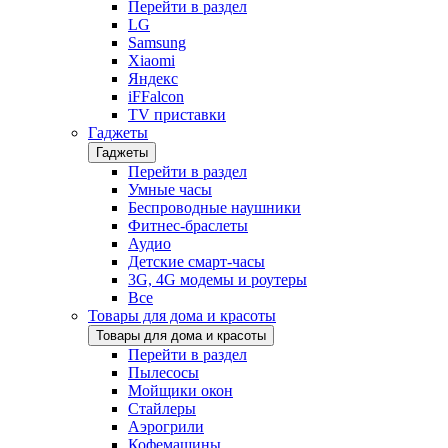
Перейти в раздел
LG
Samsung
Xiaomi
Яндекс
iFFalcon
TV приставки
Гаджеты
Гаджеты
Перейти в раздел
Умные часы
Беспроводные наушники
Фитнес-браслеты
Аудио
Детские смарт-часы
3G, 4G модемы и роутеры
Все
Товары для дома и красоты
Товары для дома и красоты
Перейти в раздел
Пылесосы
Мойщики окон
Стайлеры
Аэрогрили
Кофемашины