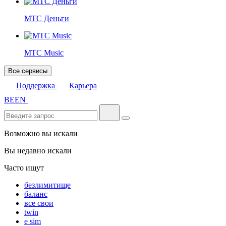
МТС Деньги
МТС Music
Все сервисы
Поддержка
Карьера
BE
EN
Возможно вы искали
Вы недавно искали
Часто ищут
безлимитище
баланс
все свои
twin
e sim