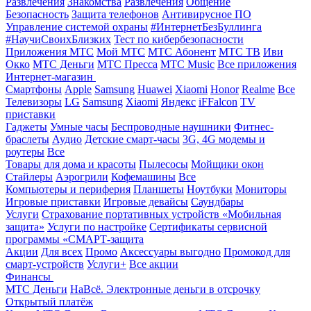
Развлечения
Знакомства
Развлечения
Общение
Безопасность
Защита телефонов
Антивирусное ПО
Управление системой охраны
#ИнтернетБезБуллинга
#НаучиСвоихБлизких
Тест по кибербезопасности
Приложения МТС
Мой МТС
МТС Абонент
МТС ТВ
Иви
Окко
МТС Деньги
МТС Пресса
МТС Music
Все приложения
Интернет-магазин
Смартфоны
Apple
Samsung
Huawei
Xiaomi
Honor
Realme
Все
Телевизоры
LG
Samsung
Xiaomi
Яндекс
iFFalcon
TV
приставки
Гаджеты
Умные часы
Беспроводные наушники
Фитнес-
браслеты
Аудио
Детские смарт-часы
3G, 4G модемы и
роутеры
Все
Товары для дома и красоты
Пылесосы
Мойщики окон
Стайлеры
Аэрогрили
Кофемашины
Все
Компьютеры и периферия
Планшеты
Ноутбуки
Мониторы
Игровые приставки
Игровые девайсы
Саундбары
Услуги
Страхование портативных устройств «Мобильная
защита»
Услуги по настройке
Сертификаты сервисной
программы «СМАРТ-защита
Акции
Для всех
Промо
Аксессуары выгодно
Промокод для
смарт-устройств
Услуги+
Все акции
Финансы
МТС Деньги
НаВсё. Электронные деньги в отсрочку
Открытый платёж