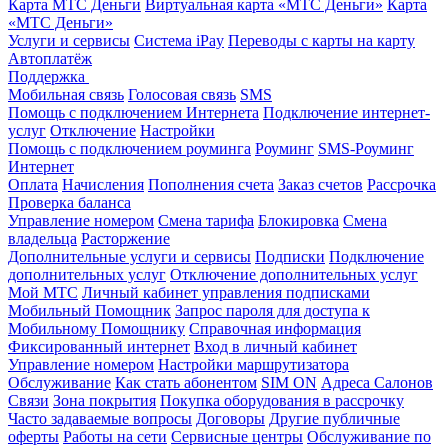
Карта МТС Деньги
Виртуальная карта «МТС Деньги»
Карта
«МТС Деньги»
Услуги и сервисы
Система iPay
Переводы с карты на карту
Автоплатёж
Поддержка
Мобильная связь
Голосовая связь
SMS
Помощь с подключением Интернета
Подключение интернет-
услуг
Отключение
Настройки
Помощь с подключением роуминга
Роуминг
SMS-Роуминг
Интернет
Оплата
Начисления
Пополнения счета
Заказ счетов
Рассрочка
Проверка баланса
Управление номером
Смена тарифа
Блокировка
Смена
владельца
Расторжение
Дополнительные услуги и сервисы
Подписки
Подключение
дополнительных услуг
Отключение дополнительных услуг
Мой МТС
Личный кабинет управления подписками
Мобильный Помощник
Запрос пароля для доступа к
Мобильному Помощнику
Справочная информация
Фиксированный интернет
Вход в личный кабинет
Управление номером
Настройки маршрутизатора
Обслуживание
Как стать абонентом
SIM ON
Адреса Салонов
Связи
Зона покрытия
Покупка оборудования в рассрочку
Часто задаваемые вопросы
Договоры
Другие публичные
оферты
Работы на сети
Сервисные центры
Обслуживание по