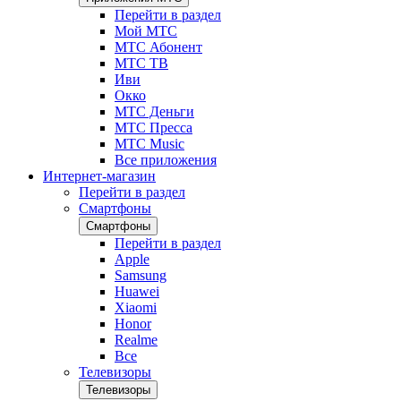
Перейти в раздел
Мой МТС
МТС Абонент
МТС ТВ
Иви
Окко
МТС Деньги
МТС Пресса
МТС Music
Все приложения
Интернет-магазин
Перейти в раздел
Смартфоны
Смартфоны
Перейти в раздел
Apple
Samsung
Huawei
Xiaomi
Honor
Realme
Все
Телевизоры
Телевизоры