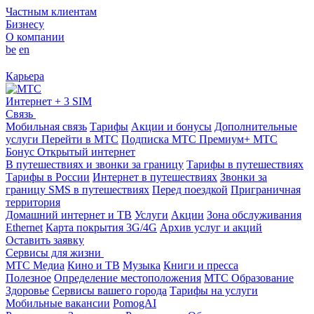
Частным клиентам
Бизнесу
О компании
be
en
Карьера
Интернет + 3 SIM
Связь
Мобильная связь
Тарифы
Акции и бонусы
Дополнительные
услуги
Перейти в МТС
Подписка МТС Премиум+
МТС
Бонус
Открытый интернет
В путешествиях и звонки за границу
Тарифы в путешествиях
Тарифы в России
Интернет в путешествиях
Звонки за
границу
SMS в путешествиях
Перед поездкой
Приграничная
территория
Домашний интернет и ТВ
Услуги
Акции
Зона обслуживания
Ethernet
Карта покрытия 3G/4G
Архив услуг и акций
Оставить заявку
Сервисы для жизни
МТС Медиа
Кино и ТВ
Музыка
Книги и пресса
Полезное
Определение местоположения
МТС Образование
Здоровье
Сервисы вашего города
Тарифы на услуги
Мобильные вакансии
PomogAI