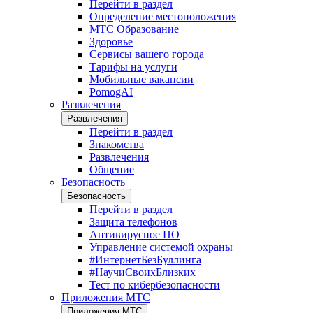
Перейти в раздел
Определение местоположения
МТС Образование
Здоровье
Сервисы вашего города
Тарифы на услуги
Мобильные вакансии
PomogAI
Развлечения
Развлечения
Перейти в раздел
Знакомства
Развлечения
Общение
Безопасность
Безопасность
Перейти в раздел
Защита телефонов
Антивирусное ПО
Управление системой охраны
#ИнтернетБезБуллинга
#НаучиСвоихБлизких
Тест по кибербезопасности
Приложения МТС
Приложения МТС