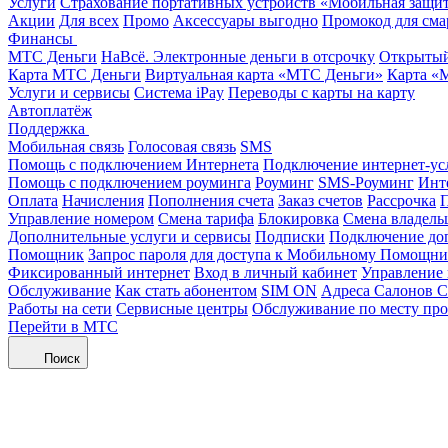
Услуги
Страхование портативных устройств «Мобильная защи
Акции
Для всех
Промо
Аксессуары выгодно
Промокод для сма
Финансы
МТС Деньги
НаВсё. Электронные деньги в отсрочку
Открытый
Карта МТС Деньги
Виртуальная карта «МТС Деньги»
Карта «
Услуги и сервисы
Система iPay
Переводы с карты на карту
Автоплатёж
Поддержка
Мобильная связь
Голосовая связь
SMS
Помощь с подключением Интернета
Подключение интернет-ус
Помощь с подключением роуминга
Роуминг
SMS-Роуминг
Инт
Оплата
Начисления
Пополнения счета
Заказ счетов
Рассрочка
П
Управление номером
Смена тарифа
Блокировка
Смена владель
Дополнительные услуги и сервисы
Подписки
Подключение до
Помощник
Запрос пароля для доступа к Мобильному Помощн
Фиксированный интернет
Вход в личный кабинет
Управление
Обслуживание
Как стать абонентом
SIM ON
Адреса Салонов С
Работы на сети
Сервисные центры
Обслуживание по месту пр
Перейти в МТС
Поиск