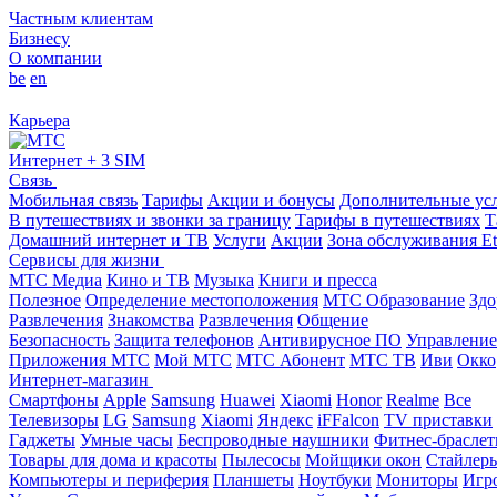
Частным клиентам
Бизнесу
О компании
be
en
Карьера
Интернет + 3 SIM
Связь
Мобильная связь
Тарифы
Акции и бонусы
Дополнительные ус
В путешествиях и звонки за границу
Тарифы в путешествиях
Т
Домашний интернет и ТВ
Услуги
Акции
Зона обслуживания Et
Сервисы для жизни
МТС Медиа
Кино и ТВ
Музыка
Книги и пресса
Полезное
Определение местоположения
МТС Образование
Здо
Развлечения
Знакомства
Развлечения
Общение
Безопасность
Защита телефонов
Антивирусное ПО
Управление
Приложения МТС
Мой МТС
МТС Абонент
МТС ТВ
Иви
Окко
Интернет-магазин
Смартфоны
Apple
Samsung
Huawei
Xiaomi
Honor
Realme
Все
Телевизоры
LG
Samsung
Xiaomi
Яндекс
iFFalcon
TV приставки
Гаджеты
Умные часы
Беспроводные наушники
Фитнес-брасле
Товары для дома и красоты
Пылесосы
Мойщики окон
Стайлер
Компьютеры и периферия
Планшеты
Ноутбуки
Мониторы
Игр