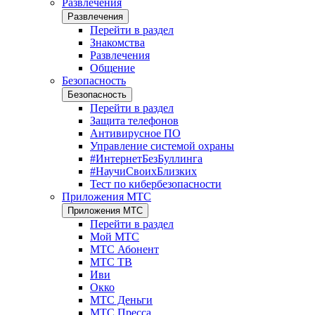
Развлечения
Развлечения
Перейти в раздел
Знакомства
Развлечения
Общение
Безопасность
Безопасность
Перейти в раздел
Защита телефонов
Антивирусное ПО
Управление системой охраны
#ИнтернетБезБуллинга
#НаучиСвоихБлизких
Тест по кибербезопасности
Приложения МТС
Приложения МТС
Перейти в раздел
Мой МТС
МТС Абонент
МТС ТВ
Иви
Окко
МТС Деньги
МТС Пресса