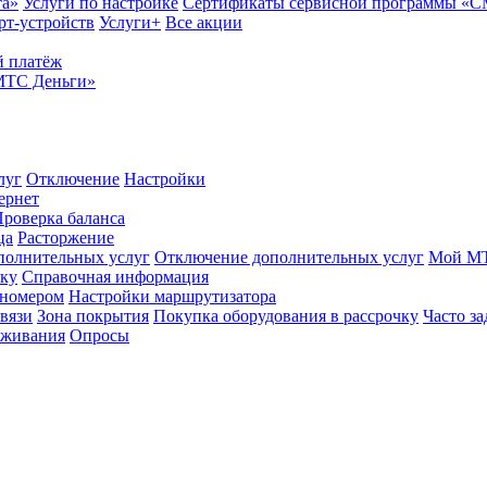
та»
Услуги по настройке
Сертификаты сервисной программы «
рт-устройств
Услуги+
Все акции
 платёж
МТС Деньги»
луг
Отключение
Настройки
ернет
роверка баланса
ца
Расторжение
полнительных услуг
Отключение дополнительных услуг
Мой М
ику
Справочная информация
 номером
Настройки маршрутизатора
вязи
Зона покрытия
Покупка оборудования в рассрочку
Часто з
оживания
Опросы