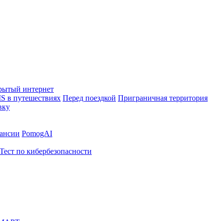
рытый интернет
S в путешествиях
Перед поездкой
Приграничная территория
вку
ансии
PomogAI
Тест по кибербезопасности