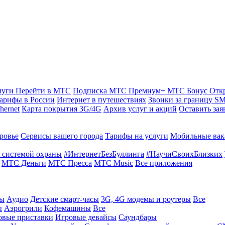
луги
Перейти в МТС
Подписка МТС Премиум+
МТС Бонус
Отк
арифы в России
Интернет в путешествиях
Звонки за границу
SM
hernet
Карта покрытия 3G/4G
Архив услуг и акций
Оставить зая
ровье
Сервисы вашего города
Тарифы на услуги
Мобильные вак
 системой охраны
#ИнтернетБезБуллинга
#НаучиСвоихБлизких
МТС Деньги
МТС Пресса
МТС Music
Все приложения
ты
Аудио
Детские смарт-часы
3G, 4G модемы и роутеры
Все
ы
Аэрогрили
Кофемашины
Все
овые приставки
Игровые девайсы
Саундбары