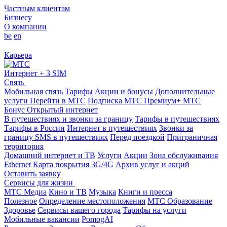
Частным клиентам
Бизнесу
О компании
be
en
Карьера
Интернет + 3 SIM
Связь
Мобильная связь
Тарифы
Акции и бонусы
Дополнительные
услуги
Перейти в МТС
Подписка МТС Премиум+
МТС
Бонус
Открытый интернет
В путешествиях и звонки за границу
Тарифы в путешествиях
Тарифы в России
Интернет в путешествиях
Звонки за
границу
SMS в путешествиях
Перед поездкой
Приграничная
территория
Домашний интернет и ТВ
Услуги
Акции
Зона обслуживания
Ethernet
Карта покрытия 3G/4G
Архив услуг и акций
Оставить заявку
Сервисы для жизни
МТС Медиа
Кино и ТВ
Музыка
Книги и пресса
Полезное
Определение местоположения
МТС Образование
Здоровье
Сервисы вашего города
Тарифы на услуги
Мобильные вакансии
PomogAI