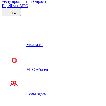
месту проживания
Опросы
Перейти в МТС
Поиск
Мой МТС
МТС Абонент
Семья здесь