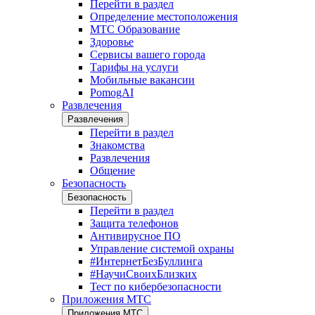
Перейти в раздел
Определение местоположения
МТС Образование
Здоровье
Сервисы вашего города
Тарифы на услуги
Мобильные вакансии
PomogAI
Развлечения
Развлечения
Перейти в раздел
Знакомства
Развлечения
Общение
Безопасность
Безопасность
Перейти в раздел
Защита телефонов
Антивирусное ПО
Управление системой охраны
#ИнтернетБезБуллинга
#НаучиСвоихБлизких
Тест по кибербезопасности
Приложения МТС
Приложения МТС