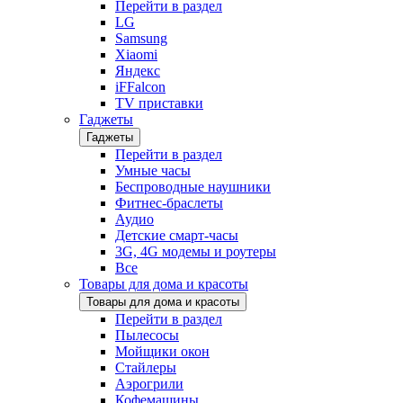
Перейти в раздел
LG
Samsung
Xiaomi
Яндекс
iFFalcon
TV приставки
Гаджеты
Гаджеты
Перейти в раздел
Умные часы
Беспроводные наушники
Фитнес-браслеты
Аудио
Детские смарт-часы
3G, 4G модемы и роутеры
Все
Товары для дома и красоты
Товары для дома и красоты
Перейти в раздел
Пылесосы
Мойщики окон
Стайлеры
Аэрогрили
Кофемашины