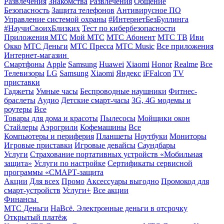
Развлечения
Знакомства
Развлечения
Общение
Безопасность
Защита телефонов
Антивирусное ПО
Управление системой охраны
#ИнтернетБезБуллинга
#НаучиСвоихБлизких
Тест по кибербезопасности
Приложения МТС
Мой МТС
МТС Абонент
МТС ТВ
Иви
Окко
МТС Деньги
МТС Пресса
МТС Music
Все приложения
Интернет-магазин
Смартфоны
Apple
Samsung
Huawei
Xiaomi
Honor
Realme
Все
Телевизоры
LG
Samsung
Xiaomi
Яндекс
iFFalcon
TV
приставки
Гаджеты
Умные часы
Беспроводные наушники
Фитнес-
браслеты
Аудио
Детские смарт-часы
3G, 4G модемы и
роутеры
Все
Товары для дома и красоты
Пылесосы
Мойщики окон
Стайлеры
Аэрогрили
Кофемашины
Все
Компьютеры и периферия
Планшеты
Ноутбуки
Мониторы
Игровые приставки
Игровые девайсы
Саундбары
Услуги
Страхование портативных устройств «Мобильная
защита»
Услуги по настройке
Сертификаты сервисной
программы «СМАРТ-защита
Акции
Для всех
Промо
Аксессуары выгодно
Промокод для
смарт-устройств
Услуги+
Все акции
Финансы
МТС Деньги
НаВсё. Электронные деньги в отсрочку
Открытый платёж