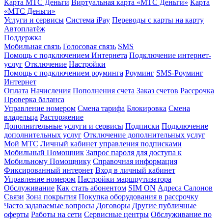
Карта МТС Деньги
Виртуальная карта «МТС Деньги»
Карта
«МТС Деньги»
Услуги и сервисы
Система iPay
Переводы с карты на карту
Автоплатёж
Поддержка
Мобильная связь
Голосовая связь
SMS
Помощь с подключением Интернета
Подключение интернет-
услуг
Отключение
Настройки
Помощь с подключением роуминга
Роуминг
SMS-Роуминг
Интернет
Оплата
Начисления
Пополнения счета
Заказ счетов
Рассрочка
Проверка баланса
Управление номером
Смена тарифа
Блокировка
Смена
владельца
Расторжение
Дополнительные услуги и сервисы
Подписки
Подключение
дополнительных услуг
Отключение дополнительных услуг
Мой МТС
Личный кабинет управления подписками
Мобильный Помощник
Запрос пароля для доступа к
Мобильному Помощнику
Справочная информация
Фиксированный интернет
Вход в личный кабинет
Управление номером
Настройки маршрутизатора
Обслуживание
Как стать абонентом
SIM ON
Адреса Салонов
Связи
Зона покрытия
Покупка оборудования в рассрочку
Часто задаваемые вопросы
Договоры
Другие публичные
оферты
Работы на сети
Сервисные центры
Обслуживание по