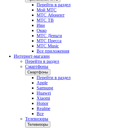
Перейти в раздел
Мой МТС
МТС Абонент
МТС ТВ
Иви
Окко
МТС Деньги
МТС Пресса
МТС Music
Все приложения
Интернет-магазин
Перейти в раздел
Смартфоны
Смартфоны
Перейти в раздел
Apple
Samsung
Huawei
Xiaomi
Honor
Realme
Все
Телевизоры
Телевизоры