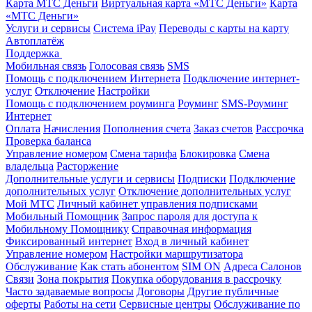
Карта МТС Деньги
Виртуальная карта «МТС Деньги»
Карта
«МТС Деньги»
Услуги и сервисы
Система iPay
Переводы с карты на карту
Автоплатёж
Поддержка
Мобильная связь
Голосовая связь
SMS
Помощь с подключением Интернета
Подключение интернет-
услуг
Отключение
Настройки
Помощь с подключением роуминга
Роуминг
SMS-Роуминг
Интернет
Оплата
Начисления
Пополнения счета
Заказ счетов
Рассрочка
Проверка баланса
Управление номером
Смена тарифа
Блокировка
Смена
владельца
Расторжение
Дополнительные услуги и сервисы
Подписки
Подключение
дополнительных услуг
Отключение дополнительных услуг
Мой МТС
Личный кабинет управления подписками
Мобильный Помощник
Запрос пароля для доступа к
Мобильному Помощнику
Справочная информация
Фиксированный интернет
Вход в личный кабинет
Управление номером
Настройки маршрутизатора
Обслуживание
Как стать абонентом
SIM ON
Адреса Салонов
Связи
Зона покрытия
Покупка оборудования в рассрочку
Часто задаваемые вопросы
Договоры
Другие публичные
оферты
Работы на сети
Сервисные центры
Обслуживание по