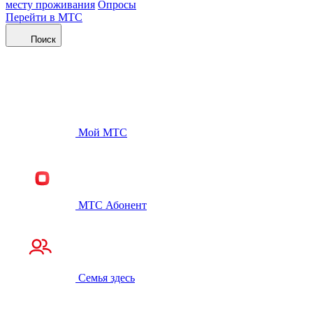
месту проживания
Опросы
Перейти в МТС
Поиск
Мой МТС
МТС Абонент
Семья здесь