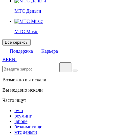
МТС Деньги
МТС Music
Все сервисы
Поддержка
Карьера
BE
EN
Возможно вы искали
Вы недавно искали
Часто ищут
twin
роуминг
iphone
безлимитище
мтс деньги