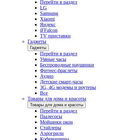
Перейти в раздел
LG
Samsung
Xiaomi
Яндекс
iFFalcon
TV приставки
Гаджеты
Гаджеты
Перейти в раздел
Умные часы
Беспроводные наушники
Фитнес-браслеты
Аудио
Детские смарт-часы
3G, 4G модемы и роутеры
Все
Товары для дома и красоты
Товары для дома и красоты
Перейти в раздел
Пылесосы
Мойщики окон
Стайлеры
Аэрогрили
Кофемашины