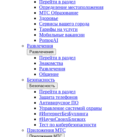
Перейти в раздел
Определение местоположения
МТС Образование
Здоровье
Сервисы вашего города
Тарифы на услуги
Мобильные вакансии
PomogAI
Развлечения
Развлечения
Перейти в раздел
Знакомства
Развлечения
Общение
Безопасность
Безопасность
Перейти в раздел
Защита телефонов
Антивирусное ПО
Управление системой охраны
#ИнтернетБезБуллинга
#НаучиСвоихБлизких
Тест по кибербезопасности
Приложения МТС
Приложения МТС