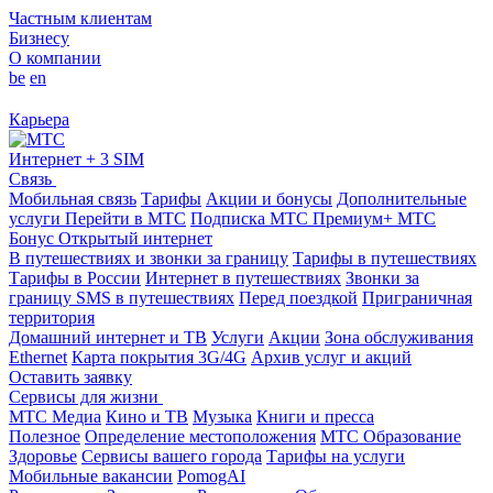
Частным клиентам
Бизнесу
О компании
be
en
Карьера
Интернет + 3 SIM
Связь
Мобильная связь
Тарифы
Акции и бонусы
Дополнительные
услуги
Перейти в МТС
Подписка МТС Премиум+
МТС
Бонус
Открытый интернет
В путешествиях и звонки за границу
Тарифы в путешествиях
Тарифы в России
Интернет в путешествиях
Звонки за
границу
SMS в путешествиях
Перед поездкой
Приграничная
территория
Домашний интернет и ТВ
Услуги
Акции
Зона обслуживания
Ethernet
Карта покрытия 3G/4G
Архив услуг и акций
Оставить заявку
Сервисы для жизни
МТС Медиа
Кино и ТВ
Музыка
Книги и пресса
Полезное
Определение местоположения
МТС Образование
Здоровье
Сервисы вашего города
Тарифы на услуги
Мобильные вакансии
PomogAI