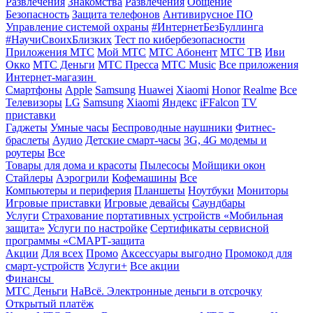
Развлечения
Знакомства
Развлечения
Общение
Безопасность
Защита телефонов
Антивирусное ПО
Управление системой охраны
#ИнтернетБезБуллинга
#НаучиСвоихБлизких
Тест по кибербезопасности
Приложения МТС
Мой МТС
МТС Абонент
МТС ТВ
Иви
Окко
МТС Деньги
МТС Пресса
МТС Music
Все приложения
Интернет-магазин
Смартфоны
Apple
Samsung
Huawei
Xiaomi
Honor
Realme
Все
Телевизоры
LG
Samsung
Xiaomi
Яндекс
iFFalcon
TV
приставки
Гаджеты
Умные часы
Беспроводные наушники
Фитнес-
браслеты
Аудио
Детские смарт-часы
3G, 4G модемы и
роутеры
Все
Товары для дома и красоты
Пылесосы
Мойщики окон
Стайлеры
Аэрогрили
Кофемашины
Все
Компьютеры и периферия
Планшеты
Ноутбуки
Мониторы
Игровые приставки
Игровые девайсы
Саундбары
Услуги
Страхование портативных устройств «Мобильная
защита»
Услуги по настройке
Сертификаты сервисной
программы «СМАРТ-защита
Акции
Для всех
Промо
Аксессуары выгодно
Промокод для
смарт-устройств
Услуги+
Все акции
Финансы
МТС Деньги
НаВсё. Электронные деньги в отсрочку
Открытый платёж