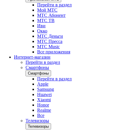
Перейти в раздел
Мой МТС
МТС Абонент
МТС ТВ
Иви
Окко
МТС Деньги
МТС Пресса
МТС Music
Все приложения
Интернет-магазин
Перейти в раздел
Смартфоны
Смартфоны
Перейти в раздел
Apple
Samsung
Huawei
Xiaomi
Honor
Realme
Все
Телевизоры
Телевизоры