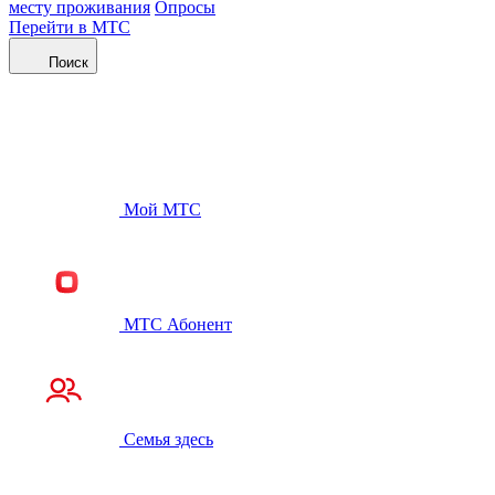
месту проживания
Опросы
Перейти в МТС
Поиск
Мой МТС
МТС Абонент
Семья здесь