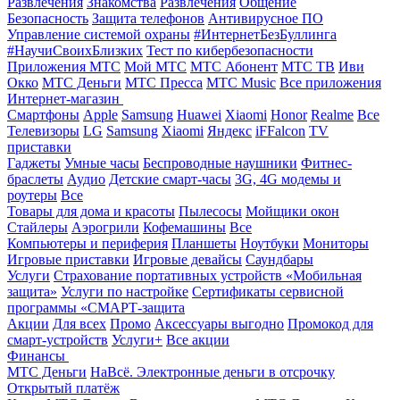
Развлечения
Знакомства
Развлечения
Общение
Безопасность
Защита телефонов
Антивирусное ПО
Управление системой охраны
#ИнтернетБезБуллинга
#НаучиСвоихБлизких
Тест по кибербезопасности
Приложения МТС
Мой МТС
МТС Абонент
МТС ТВ
Иви
Окко
МТС Деньги
МТС Пресса
МТС Music
Все приложения
Интернет-магазин
Смартфоны
Apple
Samsung
Huawei
Xiaomi
Honor
Realme
Все
Телевизоры
LG
Samsung
Xiaomi
Яндекс
iFFalcon
TV
приставки
Гаджеты
Умные часы
Беспроводные наушники
Фитнес-
браслеты
Аудио
Детские смарт-часы
3G, 4G модемы и
роутеры
Все
Товары для дома и красоты
Пылесосы
Мойщики окон
Стайлеры
Аэрогрили
Кофемашины
Все
Компьютеры и периферия
Планшеты
Ноутбуки
Мониторы
Игровые приставки
Игровые девайсы
Саундбары
Услуги
Страхование портативных устройств «Мобильная
защита»
Услуги по настройке
Сертификаты сервисной
программы «СМАРТ-защита
Акции
Для всех
Промо
Аксессуары выгодно
Промокод для
смарт-устройств
Услуги+
Все акции
Финансы
МТС Деньги
НаВсё. Электронные деньги в отсрочку
Открытый платёж