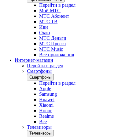
Перейти в раздел
Мой МТС
МТС Абонент
МТС ТВ
Иви
Окко
МТС Деньги
МТС Пресса
МТС Music
Все приложения
Интернет-магазин
Перейти в раздел
Смартфоны
Смартфоны
Перейти в раздел
Apple
Samsung
Huawei
Xiaomi
Honor
Realme
Все
Телевизоры
Телевизоры