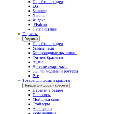
Перейти в раздел
LG
Samsung
Xiaomi
Яндекс
iFFalcon
TV приставки
Гаджеты
Гаджеты
Перейти в раздел
Умные часы
Беспроводные наушники
Фитнес-браслеты
Аудио
Детские смарт-часы
3G, 4G модемы и роутеры
Все
Товары для дома и красоты
Товары для дома и красоты
Перейти в раздел
Пылесосы
Мойщики окон
Стайлеры
Аэрогрили
Кофемашины