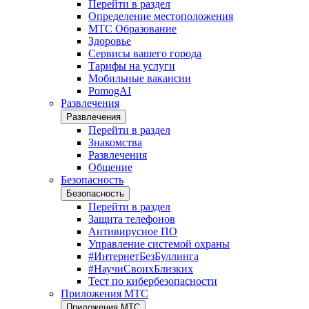
Перейти в раздел
Определение местоположения
МТС Образование
Здоровье
Сервисы вашего города
Тарифы на услуги
Мобильные вакансии
PomogAI
Развлечения
Развлечения
Перейти в раздел
Знакомства
Развлечения
Общение
Безопасность
Безопасность
Перейти в раздел
Защита телефонов
Антивирусное ПО
Управление системой охраны
#ИнтернетБезБуллинга
#НаучиСвоихБлизких
Тест по кибербезопасности
Приложения МТС
Приложения МТС