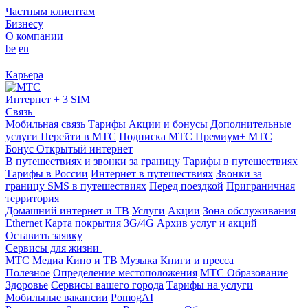
Частным клиентам
Бизнесу
О компании
be
en
Карьера
Интернет + 3 SIM
Связь
Мобильная связь
Тарифы
Акции и бонусы
Дополнительные
услуги
Перейти в МТС
Подписка МТС Премиум+
МТС
Бонус
Открытый интернет
В путешествиях и звонки за границу
Тарифы в путешествиях
Тарифы в России
Интернет в путешествиях
Звонки за
границу
SMS в путешествиях
Перед поездкой
Приграничная
территория
Домашний интернет и ТВ
Услуги
Акции
Зона обслуживания
Ethernet
Карта покрытия 3G/4G
Архив услуг и акций
Оставить заявку
Сервисы для жизни
МТС Медиа
Кино и ТВ
Музыка
Книги и пресса
Полезное
Определение местоположения
МТС Образование
Здоровье
Сервисы вашего города
Тарифы на услуги
Мобильные вакансии
PomogAI