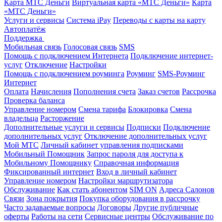
Карта МТС Деньги
Виртуальная карта «МТС Деньги»
Карта
«МТС Деньги»
Услуги и сервисы
Система iPay
Переводы с карты на карту
Автоплатёж
Поддержка
Мобильная связь
Голосовая связь
SMS
Помощь с подключением Интернета
Подключение интернет-
услуг
Отключение
Настройки
Помощь с подключением роуминга
Роуминг
SMS-Роуминг
Интернет
Оплата
Начисления
Пополнения счета
Заказ счетов
Рассрочка
Проверка баланса
Управление номером
Смена тарифа
Блокировка
Смена
владельца
Расторжение
Дополнительные услуги и сервисы
Подписки
Подключение
дополнительных услуг
Отключение дополнительных услуг
Мой МТС
Личный кабинет управления подписками
Мобильный Помощник
Запрос пароля для доступа к
Мобильному Помощнику
Справочная информация
Фиксированный интернет
Вход в личный кабинет
Управление номером
Настройки маршрутизатора
Обслуживание
Как стать абонентом
SIM ON
Адреса Салонов
Связи
Зона покрытия
Покупка оборудования в рассрочку
Часто задаваемые вопросы
Договоры
Другие публичные
оферты
Работы на сети
Сервисные центры
Обслуживание по