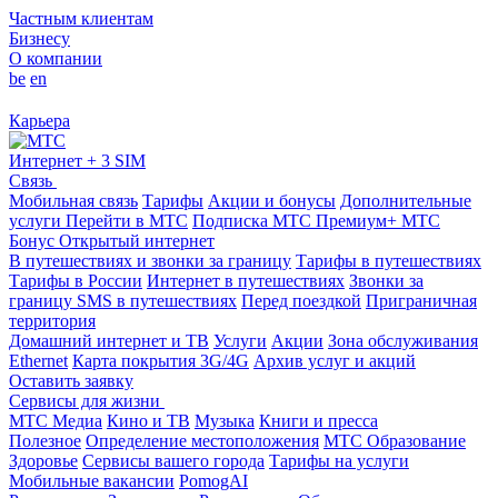
Частным клиентам
Бизнесу
О компании
be
en
Карьера
Интернет + 3 SIM
Связь
Мобильная связь
Тарифы
Акции и бонусы
Дополнительные
услуги
Перейти в МТС
Подписка МТС Премиум+
МТС
Бонус
Открытый интернет
В путешествиях и звонки за границу
Тарифы в путешествиях
Тарифы в России
Интернет в путешествиях
Звонки за
границу
SMS в путешествиях
Перед поездкой
Приграничная
территория
Домашний интернет и ТВ
Услуги
Акции
Зона обслуживания
Ethernet
Карта покрытия 3G/4G
Архив услуг и акций
Оставить заявку
Сервисы для жизни
МТС Медиа
Кино и ТВ
Музыка
Книги и пресса
Полезное
Определение местоположения
МТС Образование
Здоровье
Сервисы вашего города
Тарифы на услуги
Мобильные вакансии
PomogAI