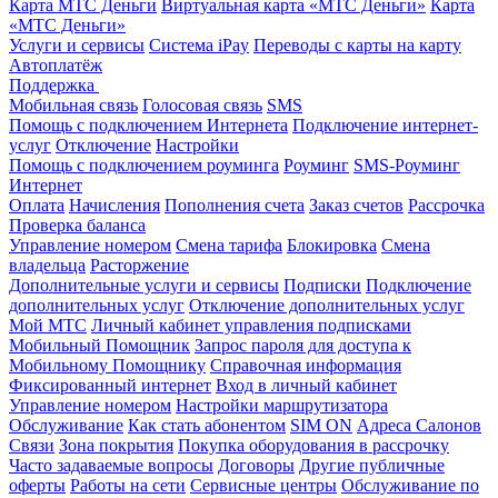
Карта МТС Деньги
Виртуальная карта «МТС Деньги»
Карта
«МТС Деньги»
Услуги и сервисы
Система iPay
Переводы с карты на карту
Автоплатёж
Поддержка
Мобильная связь
Голосовая связь
SMS
Помощь с подключением Интернета
Подключение интернет-
услуг
Отключение
Настройки
Помощь с подключением роуминга
Роуминг
SMS-Роуминг
Интернет
Оплата
Начисления
Пополнения счета
Заказ счетов
Рассрочка
Проверка баланса
Управление номером
Смена тарифа
Блокировка
Смена
владельца
Расторжение
Дополнительные услуги и сервисы
Подписки
Подключение
дополнительных услуг
Отключение дополнительных услуг
Мой МТС
Личный кабинет управления подписками
Мобильный Помощник
Запрос пароля для доступа к
Мобильному Помощнику
Справочная информация
Фиксированный интернет
Вход в личный кабинет
Управление номером
Настройки маршрутизатора
Обслуживание
Как стать абонентом
SIM ON
Адреса Салонов
Связи
Зона покрытия
Покупка оборудования в рассрочку
Часто задаваемые вопросы
Договоры
Другие публичные
оферты
Работы на сети
Сервисные центры
Обслуживание по