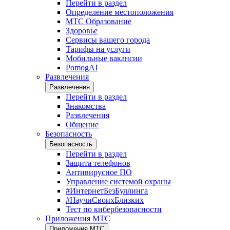
Перейти в раздел
Определение местоположения
МТС Образование
Здоровье
Сервисы вашего города
Тарифы на услуги
Мобильные вакансии
PomogAI
Развлечения
Развлечения
Перейти в раздел
Знакомства
Развлечения
Общение
Безопасность
Безопасность
Перейти в раздел
Защита телефонов
Антивирусное ПО
Управление системой охраны
#ИнтернетБезБуллинга
#НаучиСвоихБлизких
Тест по кибербезопасности
Приложения МТС
Приложения МТС