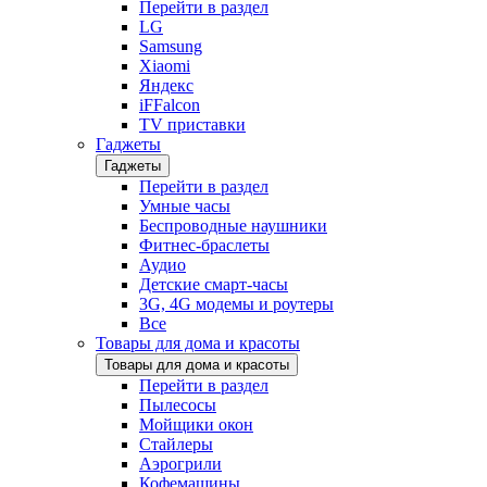
Перейти в раздел
LG
Samsung
Xiaomi
Яндекс
iFFalcon
TV приставки
Гаджеты
Гаджеты
Перейти в раздел
Умные часы
Беспроводные наушники
Фитнес-браслеты
Аудио
Детские смарт-часы
3G, 4G модемы и роутеры
Все
Товары для дома и красоты
Товары для дома и красоты
Перейти в раздел
Пылесосы
Мойщики окон
Стайлеры
Аэрогрили
Кофемашины