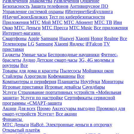
Развлечения
Знакомства
Развлечения
Общение
Безопасность
Защита телефонов
Антивирусное ПО
Управление системой охраны
#ИнтернетБезБуллинга
#НаучиСвоихБлизких
Тест по кибербезопасности
Приложения МТС
Мой МТС
МТС Абонент
МТС ТВ
Иви
Окко
МТС Деньги
МТС Пресса
МТС Music
Все приложения
Интернет-магазин
Смартфоны
Apple
Samsung
Huawei
Xiaomi
Honor
Realme
Все
Телевизоры
LG
Samsung
Xiaomi
Яндекс
iFFalcon
TV
приставки
Гаджеты
Умные часы
Беспроводные наушники
Фитнес-
браслеты
Аудио
Детские смарт-часы
3G, 4G модемы и
роутеры
Все
Товары для дома и красоты
Пылесосы
Мойщики окон
Стайлеры
Аэрогрили
Кофемашины
Все
Компьютеры и периферия
Планшеты
Ноутбуки
Мониторы
Игровые приставки
Игровые девайсы
Саундбары
Услуги
Страхование портативных устройств «Мобильная
защита»
Услуги по настройке
Сертификаты сервисной
программы «СМАРТ-защита
Акции
Для всех
Промо
Аксессуары выгодно
Промокод для
смарт-устройств
Услуги+
Все акции
Финансы
МТС Деньги
НаВсё. Электронные деньги в отсрочку
Открытый платёж