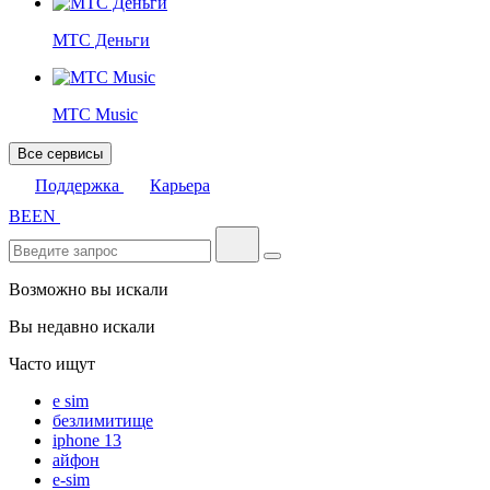
МТС Деньги
МТС Music
Все сервисы
Поддержка
Карьера
BE
EN
Возможно вы искали
Вы недавно искали
Часто ищут
e sim
безлимитище
iphone 13
айфон
e-sim