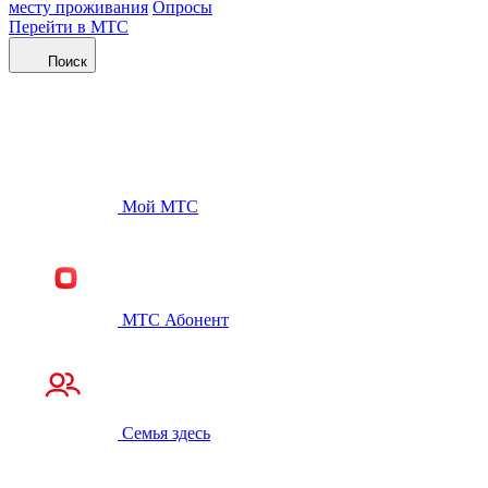
месту проживания
Опросы
Перейти в МТС
Поиск
Мой МТС
МТС Абонент
Семья здесь