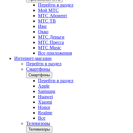
Перейти в раздел
Мой МТС
МТС Абонент
МТС ТВ
Иви
Окко
МТС Деньги
МТС Пресса
МТС Music
Все приложения
Интернет-магазин
Перейти в раздел
Смартфоны
Смартфоны
Перейти в раздел
Apple
Samsung
Huawei
Xiaomi
Honor
Realme
Все
Телевизоры
Телевизоры