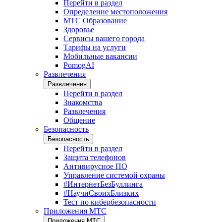
Перейти в раздел
Определение местоположения
МТС Образование
Здоровье
Сервисы вашего города
Тарифы на услуги
Мобильные вакансии
PomogAI
Развлечения
Развлечения
Перейти в раздел
Знакомства
Развлечения
Общение
Безопасность
Безопасность
Перейти в раздел
Защита телефонов
Антивирусное ПО
Управление системой охраны
#ИнтернетБезБуллинга
#НаучиСвоихБлизких
Тест по кибербезопасности
Приложения МТС
Приложения МТС