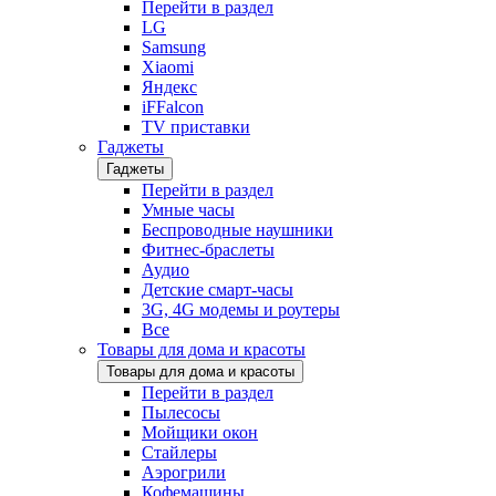
Перейти в раздел
LG
Samsung
Xiaomi
Яндекс
iFFalcon
TV приставки
Гаджеты
Гаджеты
Перейти в раздел
Умные часы
Беспроводные наушники
Фитнес-браслеты
Аудио
Детские смарт-часы
3G, 4G модемы и роутеры
Все
Товары для дома и красоты
Товары для дома и красоты
Перейти в раздел
Пылесосы
Мойщики окон
Стайлеры
Аэрогрили
Кофемашины