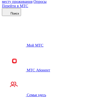
месту проживания
Опросы
Перейти в МТС
Поиск
Мой МТС
МТС Абонент
Семья здесь