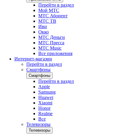
Перейти в раздел
Мой МТС
МТС Абонент
МТС ТВ
Иви
Окко
МТС Деньги
МТС Пресса
МТС Music
Все приложения
Интернет-магазин
Перейти в раздел
Смартфоны
Смартфоны
Перейти в раздел
Apple
Samsung
Huawei
Xiaomi
Honor
Realme
Все
Телевизоры
Телевизоры