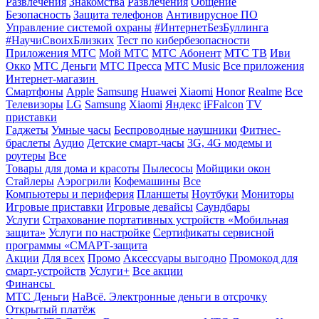
Развлечения
Знакомства
Развлечения
Общение
Безопасность
Защита телефонов
Антивирусное ПО
Управление системой охраны
#ИнтернетБезБуллинга
#НаучиСвоихБлизких
Тест по кибербезопасности
Приложения МТС
Мой МТС
МТС Абонент
МТС ТВ
Иви
Окко
МТС Деньги
МТС Пресса
МТС Music
Все приложения
Интернет-магазин
Смартфоны
Apple
Samsung
Huawei
Xiaomi
Honor
Realme
Все
Телевизоры
LG
Samsung
Xiaomi
Яндекс
iFFalcon
TV
приставки
Гаджеты
Умные часы
Беспроводные наушники
Фитнес-
браслеты
Аудио
Детские смарт-часы
3G, 4G модемы и
роутеры
Все
Товары для дома и красоты
Пылесосы
Мойщики окон
Стайлеры
Аэрогрили
Кофемашины
Все
Компьютеры и периферия
Планшеты
Ноутбуки
Мониторы
Игровые приставки
Игровые девайсы
Саундбары
Услуги
Страхование портативных устройств «Мобильная
защита»
Услуги по настройке
Сертификаты сервисной
программы «СМАРТ-защита
Акции
Для всех
Промо
Аксессуары выгодно
Промокод для
смарт-устройств
Услуги+
Все акции
Финансы
МТС Деньги
НаВсё. Электронные деньги в отсрочку
Открытый платёж