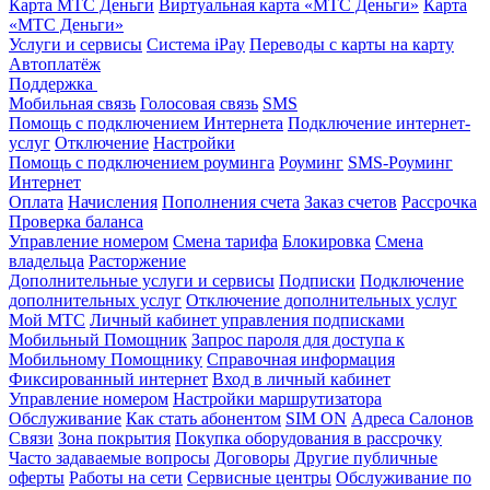
Карта МТС Деньги
Виртуальная карта «МТС Деньги»
Карта
«МТС Деньги»
Услуги и сервисы
Система iPay
Переводы с карты на карту
Автоплатёж
Поддержка
Мобильная связь
Голосовая связь
SMS
Помощь с подключением Интернета
Подключение интернет-
услуг
Отключение
Настройки
Помощь с подключением роуминга
Роуминг
SMS-Роуминг
Интернет
Оплата
Начисления
Пополнения счета
Заказ счетов
Рассрочка
Проверка баланса
Управление номером
Смена тарифа
Блокировка
Смена
владельца
Расторжение
Дополнительные услуги и сервисы
Подписки
Подключение
дополнительных услуг
Отключение дополнительных услуг
Мой МТС
Личный кабинет управления подписками
Мобильный Помощник
Запрос пароля для доступа к
Мобильному Помощнику
Справочная информация
Фиксированный интернет
Вход в личный кабинет
Управление номером
Настройки маршрутизатора
Обслуживание
Как стать абонентом
SIM ON
Адреса Салонов
Связи
Зона покрытия
Покупка оборудования в рассрочку
Часто задаваемые вопросы
Договоры
Другие публичные
оферты
Работы на сети
Сервисные центры
Обслуживание по