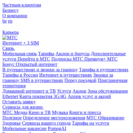
Частным клиентам
Бизнесу
О компании
be
en
Карьера
Интернет + 3 SIM
Связь
Мобильная связь
Тарифы
Акции и бонусы
Дополнительные
услуги
Перейти в МТС
Подписка МТС Премиум+
МТС
Бонус
Открытый интернет
В путешествиях и звонки за границу
Тарифы в путешествиях
Тарифы в России
Интернет в путешествиях
Звонки за
границу
SMS в путешествиях
Перед поездкой
Приграничная
территория
Домашний интернет и ТВ
Услуги
Акции
Зона обслуживания
Ethernet
Карта покрытия 3G/4G
Архив услуг и акций
Оставить заявку
Сервисы для жизни
МТС Медиа
Кино и ТВ
Музыка
Книги и пресса
Полезное
Определение местоположения
МТС Образование
Здоровье
Сервисы вашего города
Тарифы на услуги
Мобильные вакансии
PomogAI