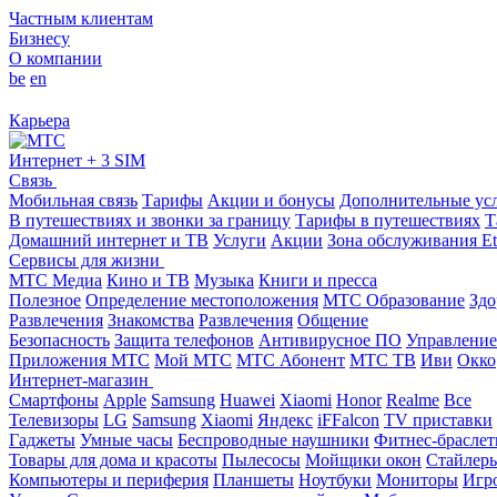
Частным клиентам
Бизнесу
О компании
be
en
Карьера
Интернет + 3 SIM
Связь
Мобильная связь
Тарифы
Акции и бонусы
Дополнительные ус
В путешествиях и звонки за границу
Тарифы в путешествиях
Т
Домашний интернет и ТВ
Услуги
Акции
Зона обслуживания Et
Сервисы для жизни
МТС Медиа
Кино и ТВ
Музыка
Книги и пресса
Полезное
Определение местоположения
МТС Образование
Здо
Развлечения
Знакомства
Развлечения
Общение
Безопасность
Защита телефонов
Антивирусное ПО
Управление
Приложения МТС
Мой МТС
МТС Абонент
МТС ТВ
Иви
Окко
Интернет-магазин
Смартфоны
Apple
Samsung
Huawei
Xiaomi
Honor
Realme
Все
Телевизоры
LG
Samsung
Xiaomi
Яндекс
iFFalcon
TV приставки
Гаджеты
Умные часы
Беспроводные наушники
Фитнес-брасле
Товары для дома и красоты
Пылесосы
Мойщики окон
Стайлер
Компьютеры и периферия
Планшеты
Ноутбуки
Мониторы
Игр