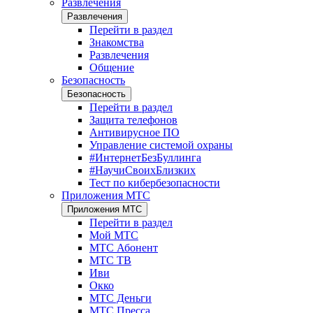
Развлечения
Развлечения
Перейти в раздел
Знакомства
Развлечения
Общение
Безопасность
Безопасность
Перейти в раздел
Защита телефонов
Антивирусное ПО
Управление системой охраны
#ИнтернетБезБуллинга
#НаучиСвоихБлизких
Тест по кибербезопасности
Приложения МТС
Приложения МТС
Перейти в раздел
Мой МТС
МТС Абонент
МТС ТВ
Иви
Окко
МТС Деньги
МТС Пресса