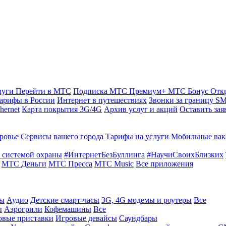
луги
Перейти в МТС
Подписка МТС Премиум+
МТС Бонус
Отк
арифы в России
Интернет в путешествиях
Звонки за границу
SM
hernet
Карта покрытия 3G/4G
Архив услуг и акций
Оставить зая
ровье
Сервисы вашего города
Тарифы на услуги
Мобильные вак
 системой охраны
#ИнтернетБезБуллинга
#НаучиСвоихБлизких
МТС Деньги
МТС Пресса
МТС Music
Все приложения
ты
Аудио
Детские смарт-часы
3G, 4G модемы и роутеры
Все
ы
Аэрогрили
Кофемашины
Все
овые приставки
Игровые девайсы
Саундбары