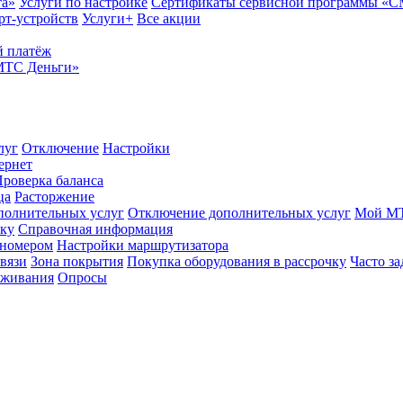
та»
Услуги по настройке
Сертификаты сервисной программы «
рт-устройств
Услуги+
Все акции
 платёж
МТС Деньги»
луг
Отключение
Настройки
ернет
роверка баланса
ца
Расторжение
полнительных услуг
Отключение дополнительных услуг
Мой М
ику
Справочная информация
 номером
Настройки маршрутизатора
вязи
Зона покрытия
Покупка оборудования в рассрочку
Часто з
оживания
Опросы