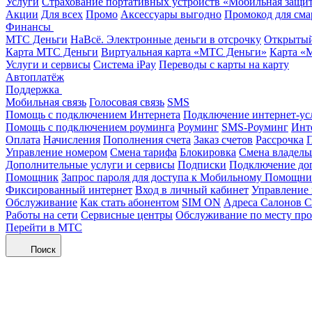
Услуги
Страхование портативных устройств «Мобильная защи
Акции
Для всех
Промо
Аксессуары выгодно
Промокод для сма
Финансы
МТС Деньги
НаВсё. Электронные деньги в отсрочку
Открытый
Карта МТС Деньги
Виртуальная карта «МТС Деньги»
Карта «
Услуги и сервисы
Система iPay
Переводы с карты на карту
Автоплатёж
Поддержка
Мобильная связь
Голосовая связь
SMS
Помощь с подключением Интернета
Подключение интернет-ус
Помощь с подключением роуминга
Роуминг
SMS-Роуминг
Инт
Оплата
Начисления
Пополнения счета
Заказ счетов
Рассрочка
П
Управление номером
Смена тарифа
Блокировка
Смена владель
Дополнительные услуги и сервисы
Подписки
Подключение до
Помощник
Запрос пароля для доступа к Мобильному Помощн
Фиксированный интернет
Вход в личный кабинет
Управление
Обслуживание
Как стать абонентом
SIM ON
Адреса Салонов С
Работы на сети
Сервисные центры
Обслуживание по месту пр
Перейти в МТС
Поиск