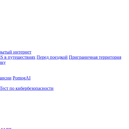
рытый интернет
S в путешествиях
Перед поездкой
Приграничная территория
вку
ансии
PomogAI
Тест по кибербезопасности