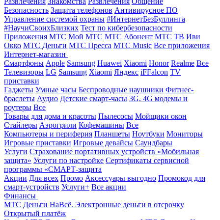
Развлечения
Знакомства
Развлечения
Общение
Безопасность
Защита телефонов
Антивирусное ПО
Управление системой охраны
#ИнтернетБезБуллинга
#НаучиСвоихБлизких
Тест по кибербезопасности
Приложения МТС
Мой МТС
МТС Абонент
МТС ТВ
Иви
Окко
МТС Деньги
МТС Пресса
МТС Music
Все приложения
Интернет-магазин
Смартфоны
Apple
Samsung
Huawei
Xiaomi
Honor
Realme
Все
Телевизоры
LG
Samsung
Xiaomi
Яндекс
iFFalcon
TV
приставки
Гаджеты
Умные часы
Беспроводные наушники
Фитнес-
браслеты
Аудио
Детские смарт-часы
3G, 4G модемы и
роутеры
Все
Товары для дома и красоты
Пылесосы
Мойщики окон
Стайлеры
Аэрогрили
Кофемашины
Все
Компьютеры и периферия
Планшеты
Ноутбуки
Мониторы
Игровые приставки
Игровые девайсы
Саундбары
Услуги
Страхование портативных устройств «Мобильная
защита»
Услуги по настройке
Сертификаты сервисной
программы «СМАРТ-защита
Акции
Для всех
Промо
Аксессуары выгодно
Промокод для
смарт-устройств
Услуги+
Все акции
Финансы
МТС Деньги
НаВсё. Электронные деньги в отсрочку
Открытый платёж