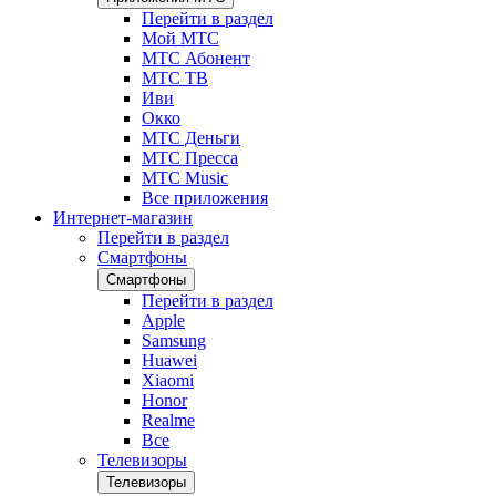
Перейти в раздел
Мой МТС
МТС Абонент
МТС ТВ
Иви
Окко
МТС Деньги
МТС Пресса
МТС Music
Все приложения
Интернет-магазин
Перейти в раздел
Смартфоны
Смартфоны
Перейти в раздел
Apple
Samsung
Huawei
Xiaomi
Honor
Realme
Все
Телевизоры
Телевизоры