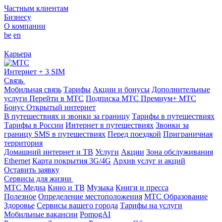
Частным клиентам
Бизнесу
О компании
be
en
Карьера
Интернет + 3 SIM
Связь
Мобильная связь
Тарифы
Акции и бонусы
Дополнительные
услуги
Перейти в МТС
Подписка МТС Премиум+
МТС
Бонус
Открытый интернет
В путешествиях и звонки за границу
Тарифы в путешествиях
Тарифы в России
Интернет в путешествиях
Звонки за
границу
SMS в путешествиях
Перед поездкой
Приграничная
территория
Домашний интернет и ТВ
Услуги
Акции
Зона обслуживания
Ethernet
Карта покрытия 3G/4G
Архив услуг и акций
Оставить заявку
Сервисы для жизни
МТС Медиа
Кино и ТВ
Музыка
Книги и пресса
Полезное
Определение местоположения
МТС Образование
Здоровье
Сервисы вашего города
Тарифы на услуги
Мобильные вакансии
PomogAI