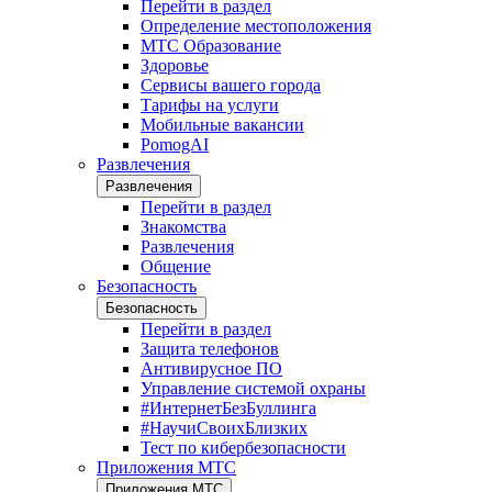
Перейти в раздел
Определение местоположения
МТС Образование
Здоровье
Сервисы вашего города
Тарифы на услуги
Мобильные вакансии
PomogAI
Развлечения
Развлечения
Перейти в раздел
Знакомства
Развлечения
Общение
Безопасность
Безопасность
Перейти в раздел
Защита телефонов
Антивирусное ПО
Управление системой охраны
#ИнтернетБезБуллинга
#НаучиСвоихБлизких
Тест по кибербезопасности
Приложения МТС
Приложения МТС