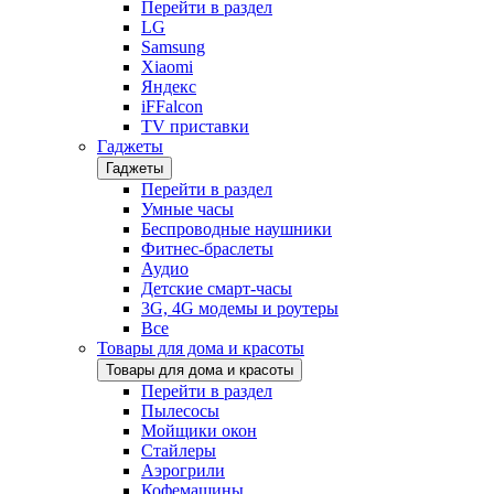
Перейти в раздел
LG
Samsung
Xiaomi
Яндекс
iFFalcon
TV приставки
Гаджеты
Гаджеты
Перейти в раздел
Умные часы
Беспроводные наушники
Фитнес-браслеты
Аудио
Детские смарт-часы
3G, 4G модемы и роутеры
Все
Товары для дома и красоты
Товары для дома и красоты
Перейти в раздел
Пылесосы
Мойщики окон
Стайлеры
Аэрогрили
Кофемашины