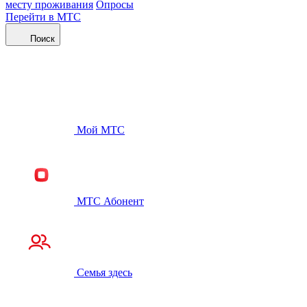
месту проживания
Опросы
Перейти в МТС
Поиск
Мой МТС
МТС Абонент
Семья здесь