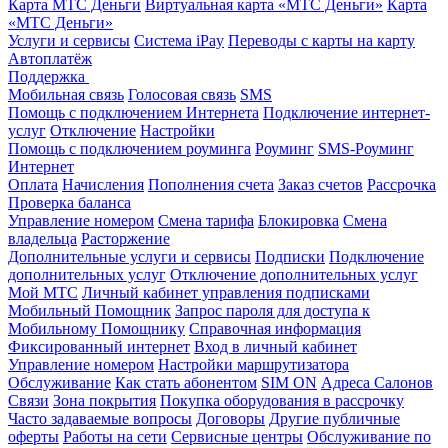
Карта МТС Деньги
Виртуальная карта «МТС Деньги»
Карта
«МТС Деньги»
Услуги и сервисы
Система iPay
Переводы с карты на карту
Автоплатёж
Поддержка
Мобильная связь
Голосовая связь
SMS
Помощь с подключением Интернета
Подключение интернет-
услуг
Отключение
Настройки
Помощь с подключением роуминга
Роуминг
SMS-Роуминг
Интернет
Оплата
Начисления
Пополнения счета
Заказ счетов
Рассрочка
Проверка баланса
Управление номером
Смена тарифа
Блокировка
Смена
владельца
Расторжение
Дополнительные услуги и сервисы
Подписки
Подключение
дополнительных услуг
Отключение дополнительных услуг
Мой МТС
Личный кабинет управления подписками
Мобильный Помощник
Запрос пароля для доступа к
Мобильному Помощнику
Справочная информация
Фиксированный интернет
Вход в личный кабинет
Управление номером
Настройки маршрутизатора
Обслуживание
Как стать абонентом
SIM ON
Адреса Салонов
Связи
Зона покрытия
Покупка оборудования в рассрочку
Часто задаваемые вопросы
Договоры
Другие публичные
оферты
Работы на сети
Сервисные центры
Обслуживание по