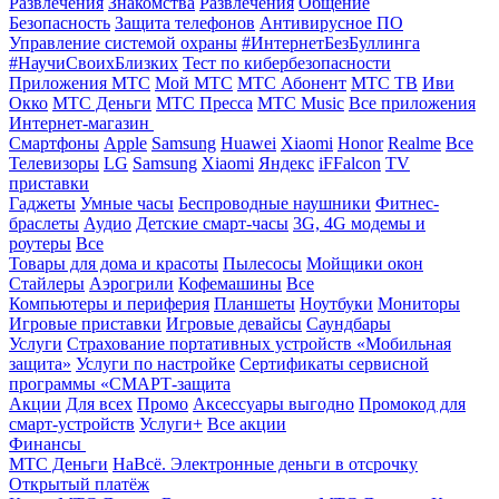
Развлечения
Знакомства
Развлечения
Общение
Безопасность
Защита телефонов
Антивирусное ПО
Управление системой охраны
#ИнтернетБезБуллинга
#НаучиСвоихБлизких
Тест по кибербезопасности
Приложения МТС
Мой МТС
МТС Абонент
МТС ТВ
Иви
Окко
МТС Деньги
МТС Пресса
МТС Music
Все приложения
Интернет-магазин
Смартфоны
Apple
Samsung
Huawei
Xiaomi
Honor
Realme
Все
Телевизоры
LG
Samsung
Xiaomi
Яндекс
iFFalcon
TV
приставки
Гаджеты
Умные часы
Беспроводные наушники
Фитнес-
браслеты
Аудио
Детские смарт-часы
3G, 4G модемы и
роутеры
Все
Товары для дома и красоты
Пылесосы
Мойщики окон
Стайлеры
Аэрогрили
Кофемашины
Все
Компьютеры и периферия
Планшеты
Ноутбуки
Мониторы
Игровые приставки
Игровые девайсы
Саундбары
Услуги
Страхование портативных устройств «Мобильная
защита»
Услуги по настройке
Сертификаты сервисной
программы «СМАРТ-защита
Акции
Для всех
Промо
Аксессуары выгодно
Промокод для
смарт-устройств
Услуги+
Все акции
Финансы
МТС Деньги
НаВсё. Электронные деньги в отсрочку
Открытый платёж