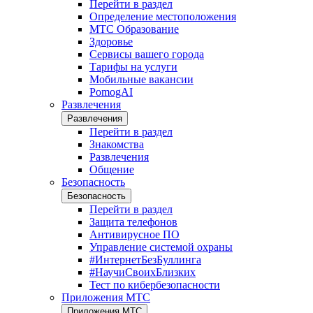
Перейти в раздел
Определение местоположения
МТС Образование
Здоровье
Сервисы вашего города
Тарифы на услуги
Мобильные вакансии
PomogAI
Развлечения
Развлечения
Перейти в раздел
Знакомства
Развлечения
Общение
Безопасность
Безопасность
Перейти в раздел
Защита телефонов
Антивирусное ПО
Управление системой охраны
#ИнтернетБезБуллинга
#НаучиСвоихБлизких
Тест по кибербезопасности
Приложения МТС
Приложения МТС