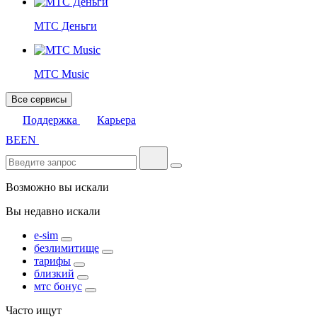
МТС Деньги
МТС Music
Все сервисы
Поддержка
Карьера
BE
EN
Возможно вы искали
Вы недавно искали
e-sim
безлимитище
тарифы
близкий
мтс бонус
Часто ищут