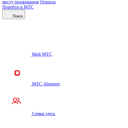
месту проживания
Опросы
Перейти в МТС
Поиск
Мой МТС
МТС Абонент
Семья здесь