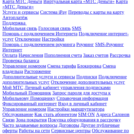
Карта МТС Деньги
Виртуальная карта «МТС Деньги»
Карта
«МТС Деньги»
Услуги и сервисы
Система iPay
Переводы с карты на карту
Автоплатёж
Поддержка
Мобильная связь
Голосовая связь
SMS
Помощь с подключением Интернета
Подключение интернет-
услуг
Отключение
Настройки
Помощь с подключением роуминга
Роуминг
SMS-Роуминг
Интернет
Оплата
Начисления
Пополнения счета
Заказ счетов
Рассрочка
Проверка баланса
Управление номером
Смена тарифа
Блокировка
Смена
владельца
Расторжение
Дополнительные услуги и сервисы
Подписки
Подключение
дополнительных услуг
Отключение дополнительных услуг
Мой МТС
Личный кабинет управления подписками
Мобильный Помощник
Запрос пароля для доступа к
Мобильному Помощнику
Справочная информация
Фиксированный интернет
Вход в личный кабинет
Управление номером
Настройки маршрутизатора
Обслуживание
Как стать абонентом
SIM ON
Адреса Салонов
Связи
Зона покрытия
Покупка оборудования в рассрочку
Часто задаваемые вопросы
Договоры
Другие публичные
оферты
Работы на сети
Сервисные центры
Обслуживание по