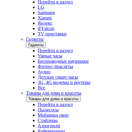
Перейти в раздел
LG
Samsung
Xiaomi
Яндекс
iFFalcon
TV приставки
Гаджеты
Гаджеты
Перейти в раздел
Умные часы
Беспроводные наушники
Фитнес-браслеты
Аудио
Детские смарт-часы
3G, 4G модемы и роутеры
Все
Товары для дома и красоты
Товары для дома и красоты
Перейти в раздел
Пылесосы
Мойщики окон
Стайлеры
Аэрогрили
Кофемашины