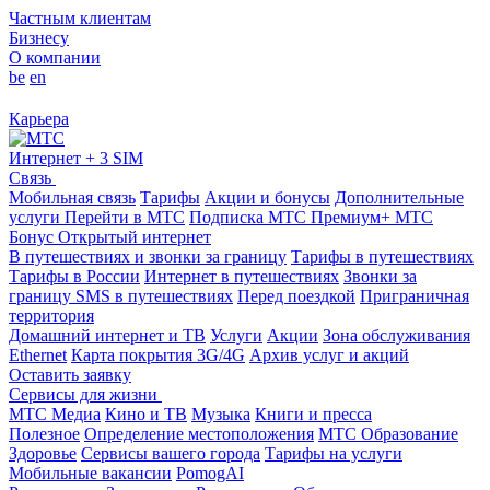
Частным клиентам
Бизнесу
О компании
be
en
Карьера
Интернет + 3 SIM
Связь
Мобильная связь
Тарифы
Акции и бонусы
Дополнительные
услуги
Перейти в МТС
Подписка МТС Премиум+
МТС
Бонус
Открытый интернет
В путешествиях и звонки за границу
Тарифы в путешествиях
Тарифы в России
Интернет в путешествиях
Звонки за
границу
SMS в путешествиях
Перед поездкой
Приграничная
территория
Домашний интернет и ТВ
Услуги
Акции
Зона обслуживания
Ethernet
Карта покрытия 3G/4G
Архив услуг и акций
Оставить заявку
Сервисы для жизни
МТС Медиа
Кино и ТВ
Музыка
Книги и пресса
Полезное
Определение местоположения
МТС Образование
Здоровье
Сервисы вашего города
Тарифы на услуги
Мобильные вакансии
PomogAI