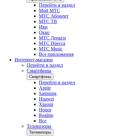
Перейти в раздел
Мой МТС
МТС Абонент
МТС ТВ
Иви
Окко
МТС Деньги
МТС Пресса
МТС Music
Все приложения
Интернет-магазин
Перейти в раздел
Смартфоны
Смартфоны
Перейти в раздел
Apple
Samsung
Huawei
Xiaomi
Honor
Realme
Все
Телевизоры
Телевизоры