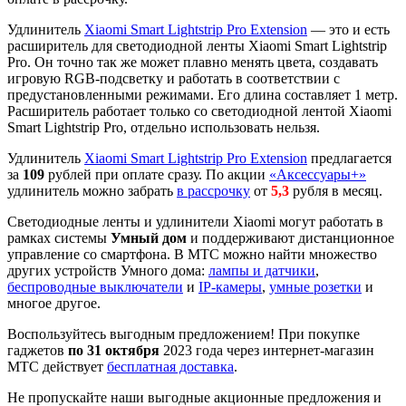
Удлинитель
Xiaomi Smart Lightstrip Pro Extension
— это и есть
расширитель для светодиодной ленты Xiaomi Smart Lightstrip
Pro. Он точно так же может плавно менять цвета, создавать
игровую RGB-подсветку и работать в соответствии с
предустановленными режимами. Его длина составляет 1 метр.
Расширитель работает только со светодиодной лентой Xiaomi
Smart Lightstrip Pro, отдельно использовать нельзя.
Удлинитель
Xiaomi Smart Lightstrip Pro Extension
предлагается
за
109
рублей при оплате сразу.
По акции
«Аксессуары+»
удлинитель можно забрать
в рассрочку
от
5,3
рубля в месяц.
Светодиодные ленты и удлинители Xiaomi могут работать в
рамках системы
Умный дом
и поддерживают дистанционное
управление со смартфона. В МТС можно найти множество
других устройств Умного дома:
лампы и датчики
,
беспроводные выключатели
и
IP-камеры
,
умные розетки
и
многое другое.
Воспользуйтесь выгодным предложением! При покупке
гаджетов
по 31 октября
2023 года через интернет-магазин
МТС действует
бесплатная доставка
.
Не пропускайте наши выгодные акционные предложения и