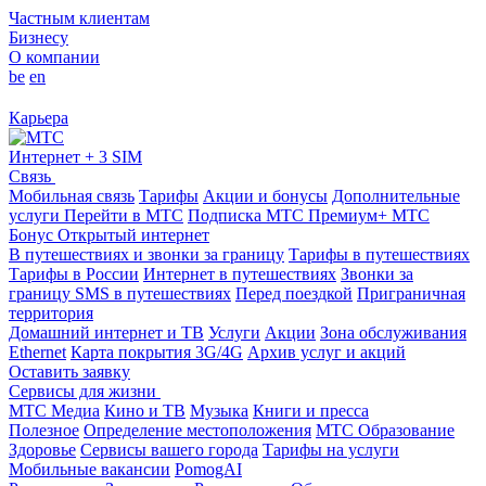
Частным клиентам
Бизнесу
О компании
be
en
Карьера
Интернет + 3 SIM
Связь
Мобильная связь
Тарифы
Акции и бонусы
Дополнительные
услуги
Перейти в МТС
Подписка МТС Премиум+
МТС
Бонус
Открытый интернет
В путешествиях и звонки за границу
Тарифы в путешествиях
Тарифы в России
Интернет в путешествиях
Звонки за
границу
SMS в путешествиях
Перед поездкой
Приграничная
территория
Домашний интернет и ТВ
Услуги
Акции
Зона обслуживания
Ethernet
Карта покрытия 3G/4G
Архив услуг и акций
Оставить заявку
Сервисы для жизни
МТС Медиа
Кино и ТВ
Музыка
Книги и пресса
Полезное
Определение местоположения
МТС Образование
Здоровье
Сервисы вашего города
Тарифы на услуги
Мобильные вакансии
PomogAI