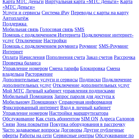
Карта МТС Деньги
Виртуальная карта «МТС Деньги»
Карта
«МТС Деньги»
Услуги и сервисы
Система iPay
Переводы с карты на карту
Автоплатёж
Поддержка
Мобильная связь
Голосовая связь
SMS
Помощь с подключением Интернета
Подключение интернет-
услуг
Отключение
Настройки
Помощь с подключением роуминга
Роуминг
SMS-Роуминг
Интернет
Оплата
Начисления
Пополнения счета
Заказ счетов
Рассрочка
Проверка баланса
Управление номером
Смена тарифа
Блокировка
Смена
владельца
Расторжение
Дополнительные услуги и сервисы
Подписки
Подключение
дополнительных услуг
Отключение дополнительных услуг
Мой МТС
Личный кабинет управления подписками
Мобильный Помощник
Запрос пароля для доступа к
Мобильному Помощнику
Справочная информация
Фиксированный интернет
Вход в личный кабинет
Управление номером
Настройки маршрутизатора
Обслуживание
Как стать абонентом
SIM ON
Адреса Салонов
Связи
Зона покрытия
Покупка оборудования в рассрочку
Часто задаваемые вопросы
Договоры
Другие публичные
оферты
Работы на сети
Сервисные центры
Обслуживание по