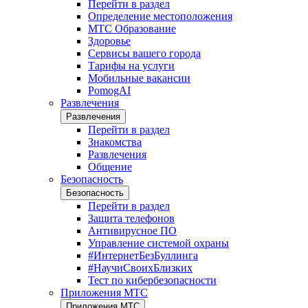
Перейти в раздел
Определение местоположения
МТС Образование
Здоровье
Сервисы вашего города
Тарифы на услуги
Мобильные вакансии
PomogAI
Развлечения
Развлечения
Перейти в раздел
Знакомства
Развлечения
Общение
Безопасность
Безопасность
Перейти в раздел
Защита телефонов
Антивирусное ПО
Управление системой охраны
#ИнтернетБезБуллинга
#НаучиСвоихБлизких
Тест по кибербезопасности
Приложения МТС
Приложения МТС