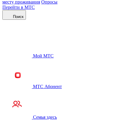
месту проживания
Опросы
Перейти в МТС
Поиск
Мой МТС
МТС Абонент
Семья здесь