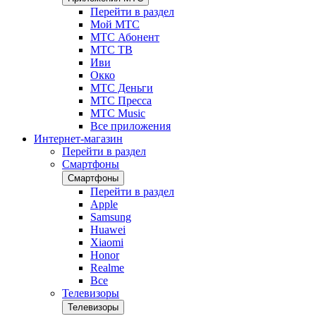
Перейти в раздел
Мой МТС
МТС Абонент
МТС ТВ
Иви
Окко
МТС Деньги
МТС Пресса
МТС Music
Все приложения
Интернет-магазин
Перейти в раздел
Смартфоны
Смартфоны
Перейти в раздел
Apple
Samsung
Huawei
Xiaomi
Honor
Realme
Все
Телевизоры
Телевизоры