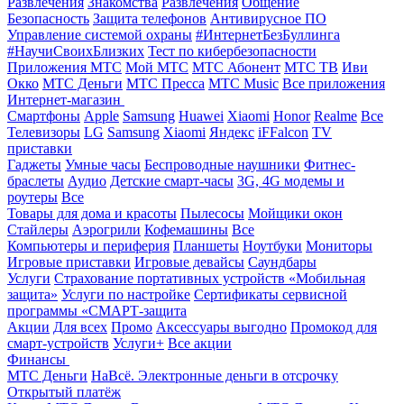
Развлечения
Знакомства
Развлечения
Общение
Безопасность
Защита телефонов
Антивирусное ПО
Управление системой охраны
#ИнтернетБезБуллинга
#НаучиСвоихБлизких
Тест по кибербезопасности
Приложения МТС
Мой МТС
МТС Абонент
МТС ТВ
Иви
Окко
МТС Деньги
МТС Пресса
МТС Music
Все приложения
Интернет-магазин
Смартфоны
Apple
Samsung
Huawei
Xiaomi
Honor
Realme
Все
Телевизоры
LG
Samsung
Xiaomi
Яндекс
iFFalcon
TV
приставки
Гаджеты
Умные часы
Беспроводные наушники
Фитнес-
браслеты
Аудио
Детские смарт-часы
3G, 4G модемы и
роутеры
Все
Товары для дома и красоты
Пылесосы
Мойщики окон
Стайлеры
Аэрогрили
Кофемашины
Все
Компьютеры и периферия
Планшеты
Ноутбуки
Мониторы
Игровые приставки
Игровые девайсы
Саундбары
Услуги
Страхование портативных устройств «Мобильная
защита»
Услуги по настройке
Сертификаты сервисной
программы «СМАРТ-защита
Акции
Для всех
Промо
Аксессуары выгодно
Промокод для
смарт-устройств
Услуги+
Все акции
Финансы
МТС Деньги
НаВсё. Электронные деньги в отсрочку
Открытый платёж