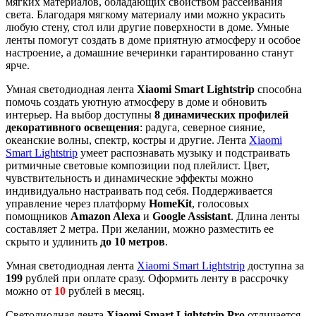
мягких материалов, обладающих свойством рассеивания
света. Благодаря мягкому материалу ими можно украсить
любую стену, стол или другие поверхности в доме. Умные
ленты
помогут создать в доме приятную атмосферу и особое
настроение, а домашние вечеринки гарантированно станут
ярче.
Умная светодиодная лента
Xiaomi Smart Lightstrip
способна
помочь создать уютную атмосферу в доме и обновить
интерьер. На выбор доступны
8 динамических профилей
декоративного освещения
: радуга, северное сияние,
океанские волны, спектр, костры и другие. Лента
Xiaomi
Smart Lightstrip
умеет распознавать музыку и подстраивать
ритмичные световые композиции под плейлист. Цвет,
чувствительность и динамические эффекты можно
индивидуально настраивать под себя. Поддерживается
управление через платформу
HomeKit
, голосовых
помощников
Amazon Alexa
и
Google Assistant
. Длина ленты
составляет 2 метра. При желании, можно разместить ее
скрыто и удлинить
до 10 метров
.
Умная светодиодная лента
Xiaomi Smart Lightstrip
доступна за
199
рублей при оплате сразу. Оформить ленту в рассрочку
можно от
10
рублей в месяц.
Светодиодная лента
Xiaomi Smart Lightstrip Pro
отличается