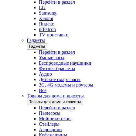
Перейти в раздел
LG
Samsung
Xiaomi
Яндекс
iFFalcon
TV приставки
Гаджеты
Гаджеты
Перейти в раздел
Умные часы
Беспроводные наушники
Фитнес-браслеты
Аудио
Детские смарт-часы
3G, 4G модемы и роутеры
Все
Товары для дома и красоты
Товары для дома и красоты
Перейти в раздел
Пылесосы
Мойщики окон
Стайлеры
Аэрогрили
Кофемашины