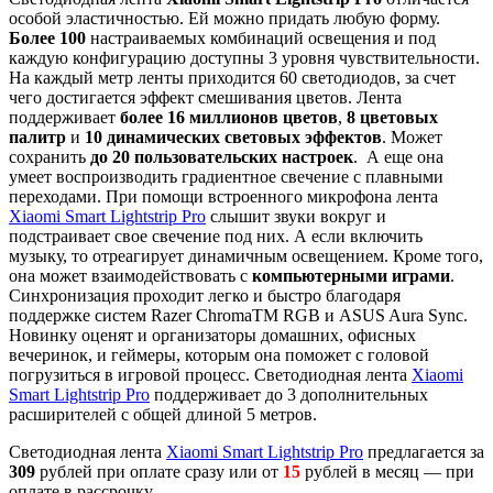
особой эластичностью. Ей можно придать любую форму.
Более 100
настраиваемых комбинаций освещения и под
каждую конфигурацию доступны 3 уровня чувствительности.
На каждый метр ленты приходится 60 светодиодов, за счет
чего достигается эффект смешивания цветов. Лента
поддерживает
более 16 миллионов цветов
,
8 цветовых
палитр
и
10 динамических световых эффектов
. Может
сохранить
до 20 пользовательских настроек
. А еще она
умеет воспроизводить градиентное свечение с плавными
переходами. При помощи встроенного микрофона лента
Xiaomi Smart Lightstrip Pro
слышит звуки вокруг и
подстраивает свое свечение под них. А если включить
музыку, то отреагирует динамичным освещением. Кроме того,
она может взаимодействовать с
компьютерными играми
.
Синхронизация проходит легко и быстро благодаря
поддержке систем Razer ChromaTM RGB и ASUS Aura Sync.
Новинку оценят и организаторы домашних, офисных
вечеринок, и геймеры, которым она поможет с головой
погрузиться в игровой процесс. Светодиодная лента
Xiaomi
Smart Lightstrip Pro
поддерживает до 3 дополнительных
расширителей с общей длиной 5 метров.
Cветодиодная лента
Xiaomi Smart Lightstrip Pro
предлагается за
309
рублей при оплате сразу или от
15
рублей в месяц — при
оплате в рассрочку.