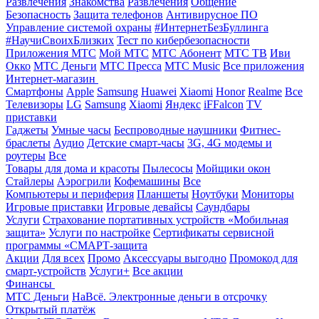
Развлечения
Знакомства
Развлечения
Общение
Безопасность
Защита телефонов
Антивирусное ПО
Управление системой охраны
#ИнтернетБезБуллинга
#НаучиСвоихБлизких
Тест по кибербезопасности
Приложения МТС
Мой МТС
МТС Абонент
МТС ТВ
Иви
Окко
МТС Деньги
МТС Пресса
МТС Music
Все приложения
Интернет-магазин
Смартфоны
Apple
Samsung
Huawei
Xiaomi
Honor
Realme
Все
Телевизоры
LG
Samsung
Xiaomi
Яндекс
iFFalcon
TV
приставки
Гаджеты
Умные часы
Беспроводные наушники
Фитнес-
браслеты
Аудио
Детские смарт-часы
3G, 4G модемы и
роутеры
Все
Товары для дома и красоты
Пылесосы
Мойщики окон
Стайлеры
Аэрогрили
Кофемашины
Все
Компьютеры и периферия
Планшеты
Ноутбуки
Мониторы
Игровые приставки
Игровые девайсы
Саундбары
Услуги
Страхование портативных устройств «Мобильная
защита»
Услуги по настройке
Сертификаты сервисной
программы «СМАРТ-защита
Акции
Для всех
Промо
Аксессуары выгодно
Промокод для
смарт-устройств
Услуги+
Все акции
Финансы
МТС Деньги
НаВсё. Электронные деньги в отсрочку
Открытый платёж