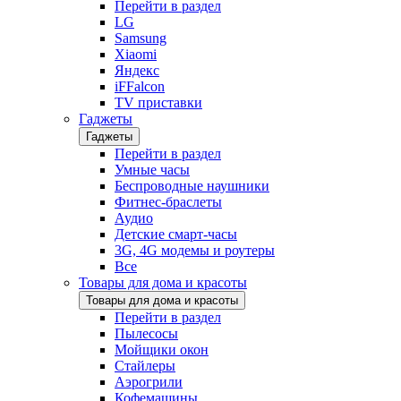
Перейти в раздел
LG
Samsung
Xiaomi
Яндекс
iFFalcon
TV приставки
Гаджеты
Гаджеты
Перейти в раздел
Умные часы
Беспроводные наушники
Фитнес-браслеты
Аудио
Детские смарт-часы
3G, 4G модемы и роутеры
Все
Товары для дома и красоты
Товары для дома и красоты
Перейти в раздел
Пылесосы
Мойщики окон
Стайлеры
Аэрогрили
Кофемашины