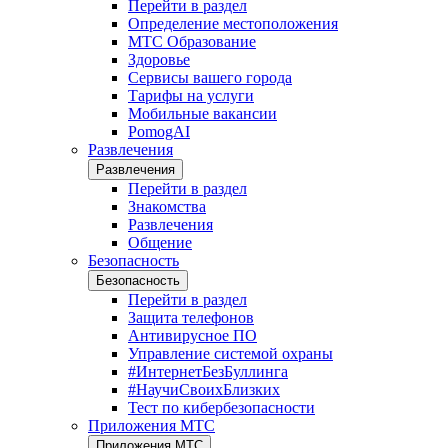
Перейти в раздел
Определение местоположения
МТС Образование
Здоровье
Сервисы вашего города
Тарифы на услуги
Мобильные вакансии
PomogAI
Развлечения
Развлечения
Перейти в раздел
Знакомства
Развлечения
Общение
Безопасность
Безопасность
Перейти в раздел
Защита телефонов
Антивирусное ПО
Управление системой охраны
#ИнтернетБезБуллинга
#НаучиСвоихБлизких
Тест по кибербезопасности
Приложения МТС
Приложения МТС