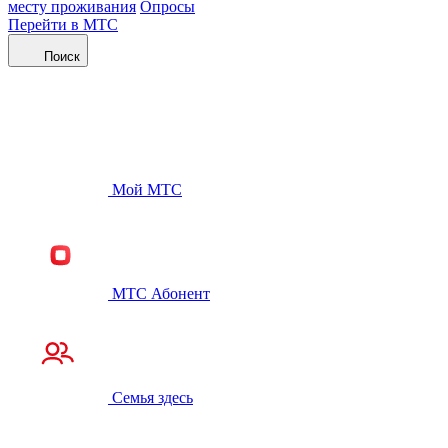
месту проживания
Опросы
Перейти в МТС
Поиск
Мой МТС
МТС Абонент
Семья здесь