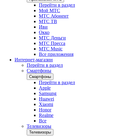
Перейти в раздел
Мой МТС
МТС Абонент
МТС ТВ
Иви
Окко
МТС Деньги
МТС Пресса
МТС Music
Все приложения
Интернет-магазин
Перейти в раздел
Смартфоны
Смартфоны
Перейти в раздел
Apple
Samsung
Huawei
Xiaomi
Honor
Realme
Все
Телевизоры
Телевизоры