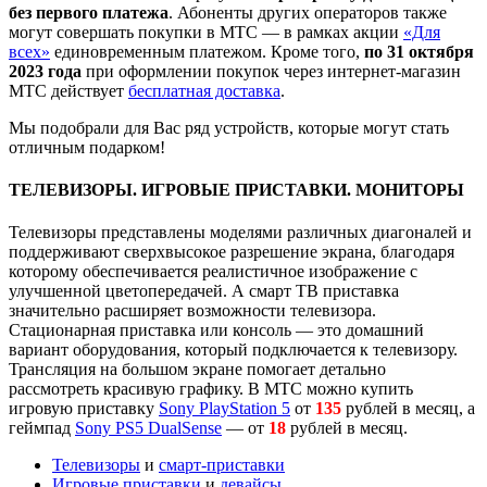
без первого платежа
. Абоненты других операторов также
могут совершать покупки в МТС — в рамках акции
«Для
всех»
единовременным платежом. Кроме того,
по 31 октября
2023 года
при оформлении покупок через интернет-магазин
МТС действует
бесплатная доставка
.
Мы подобрали для Вас ряд устройств, которые могут стать
отличным подарком!
ТЕЛЕВИЗОРЫ. ИГРОВЫЕ ПРИСТАВКИ. МОНИТОРЫ
Телевизоры представлены моделями различных диагоналей и
поддерживают сверхвысокое разрешение экрана, благодаря
которому обеспечивается реалистичное изображение с
улучшенной цветопередачей. А смарт ТВ приставка
значительно расширяет возможности телевизора.
Стационарная приставка или консоль — это домашний
вариант оборудования, который подключается к телевизору.
Трансляция на большом экране помогает детально
рассмотреть красивую графику. В МТС можно купить
игровую приставку
Sony PlayStation 5
от
135
рублей в месяц, а
геймпад
Sony PS5 DualSense
— от
18
рублей в месяц.
Телевизоры
и
смарт-приставки
Игровые приставки
и
девайсы