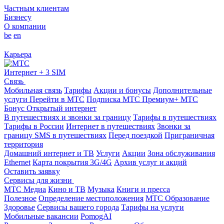
Частным клиентам
Бизнесу
О компании
be
en
Карьера
Интернет + 3 SIM
Связь
Мобильная связь
Тарифы
Акции и бонусы
Дополнительные
услуги
Перейти в МТС
Подписка МТС Премиум+
МТС
Бонус
Открытый интернет
В путешествиях и звонки за границу
Тарифы в путешествиях
Тарифы в России
Интернет в путешествиях
Звонки за
границу
SMS в путешествиях
Перед поездкой
Приграничная
территория
Домашний интернет и ТВ
Услуги
Акции
Зона обслуживания
Ethernet
Карта покрытия 3G/4G
Архив услуг и акций
Оставить заявку
Сервисы для жизни
МТС Медиа
Кино и ТВ
Музыка
Книги и пресса
Полезное
Определение местоположения
МТС Образование
Здоровье
Сервисы вашего города
Тарифы на услуги
Мобильные вакансии
PomogAI