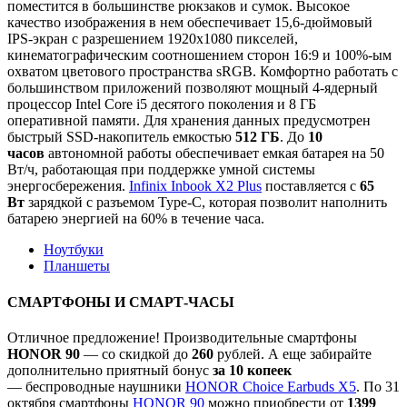
поместится в большинстве рюкзаков и сумок. Высокое
качество изображения в нем обеспечивает 15,6-дюймовый
IPS-экран с разрешением 1920х1080 пикселей,
кинематографическим соотношением сторон 16:9 и 100%-ым
охватом цветового пространства sRGB. Комфортно работать с
большинством приложений позволяют мощный 4-ядерный
процессор Intel Core i5 десятого поколения и 8 ГБ
оперативной памяти. Для хранения данных предусмотрен
быстрый SSD-накопитель емкостью
512 ГБ
. До
10
часов
автономной работы обеспечивает емкая батарея на 50
Вт/ч, работающая при поддержке умной системы
энергосбережения.
Infinix Inbook X2 Plus
поставляется с
65
Вт
зарядкой с разъемом Type-C, которая позволит наполнить
батарею энергией на 60% в течение часа.
Ноутбуки
Планшеты
СМАРТФОНЫ И СМАРТ-ЧАСЫ
Отличное предложение! Производительные смартфоны
HONOR 90
— со скидкой до
260
рублей. А еще забирайте
дополнительно приятный бонус
за 10 копеек
— беспроводные наушники
HONOR Choice Earbuds X5
. По 31
октября смартфоны
HONOR 90
можно приобрести от
1399