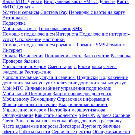
Карта МТС Деньги
Виртуальная карта «МТС Деньги»
Карта
«МТС Деньги»
Услуги и сервисы
Система iPay
Переводы с карты на карту
Автоплатёж
Поддержка
Мобильная связь
Голосовая связь
SMS
Помощь с подключением Интернета
Подключение интернет-
услуг
Отключение
Настройки
Помощь с подключением роуминга
Роуминг
SMS-Роуминг
Интернет
Оплата
Начисления
Пополнения счета
Заказ счетов
Рассрочка
Проверка баланса
Управление номером
Смена тарифа
Блокировка
Смена
владельца
Расторжение
Дополнительные услуги и сервисы
Подписки
Подключение
дополнительных услуг
Отключение дополнительных услуг
Мой МТС
Личный кабинет управления подписками
Мобильный Помощник
Запрос пароля для доступа к
Мобильному Помощнику
Справочная информация
Фиксированный интернет
Вход в личный кабинет
Управление номером
Настройки маршрутизатора
Обслуживание
Как стать абонентом
SIM ON
Адреса Салонов
Связи
Зона покрытия
Покупка оборудования в рассрочку
Часто задаваемые вопросы
Договоры
Другие публичные
оферты
Работы на сети
Сервисные центры
Обслуживание по