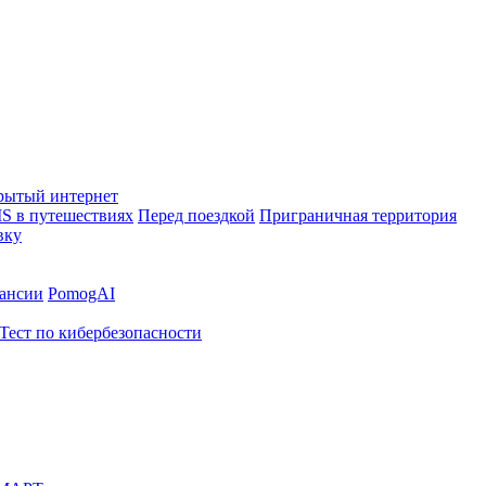
рытый интернет
S в путешествиях
Перед поездкой
Приграничная территория
вку
ансии
PomogAI
Тест по кибербезопасности