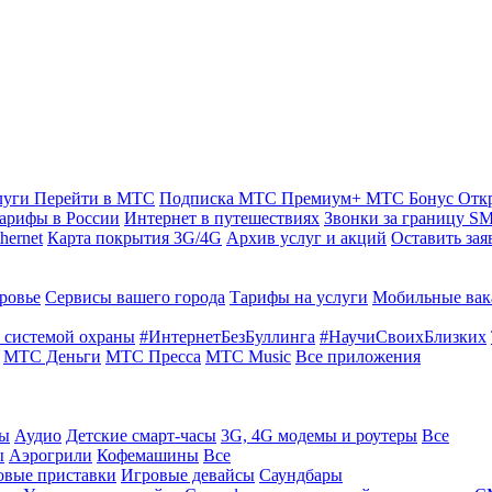
луги
Перейти в МТС
Подписка МТС Премиум+
МТС Бонус
Отк
арифы в России
Интернет в путешествиях
Звонки за границу
SM
hernet
Карта покрытия 3G/4G
Архив услуг и акций
Оставить зая
ровье
Сервисы вашего города
Тарифы на услуги
Мобильные вак
 системой охраны
#ИнтернетБезБуллинга
#НаучиСвоихБлизких
МТС Деньги
МТС Пресса
МТС Music
Все приложения
ты
Аудио
Детские смарт-часы
3G, 4G модемы и роутеры
Все
ы
Аэрогрили
Кофемашины
Все
овые приставки
Игровые девайсы
Саундбары