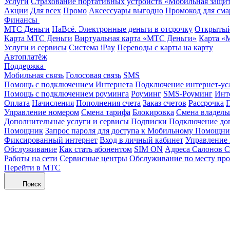
Услуги
Страхование портативных устройств «Мобильная защи
Акции
Для всех
Промо
Аксессуары выгодно
Промокод для сма
Финансы
МТС Деньги
НаВсё. Электронные деньги в отсрочку
Открытый
Карта МТС Деньги
Виртуальная карта «МТС Деньги»
Карта «
Услуги и сервисы
Система iPay
Переводы с карты на карту
Автоплатёж
Поддержка
Мобильная связь
Голосовая связь
SMS
Помощь с подключением Интернета
Подключение интернет-ус
Помощь с подключением роуминга
Роуминг
SMS-Роуминг
Инт
Оплата
Начисления
Пополнения счета
Заказ счетов
Рассрочка
П
Управление номером
Смена тарифа
Блокировка
Смена владель
Дополнительные услуги и сервисы
Подписки
Подключение до
Помощник
Запрос пароля для доступа к Мобильному Помощн
Фиксированный интернет
Вход в личный кабинет
Управление
Обслуживание
Как стать абонентом
SIM ON
Адреса Салонов С
Работы на сети
Сервисные центры
Обслуживание по месту пр
Перейти в МТС
Поиск