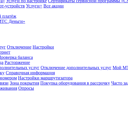
та»
Услуги по настройке
Сертификаты сервисной программы «
рт-устройств
Услуги+
Все акции
 платёж
МТС Деньги»
луг
Отключение
Настройки
ернет
роверка баланса
ца
Расторжение
полнительных услуг
Отключение дополнительных услуг
Мой М
ику
Справочная информация
 номером
Настройки маршрутизатора
вязи
Зона покрытия
Покупка оборудования в рассрочку
Часто з
оживания
Опросы