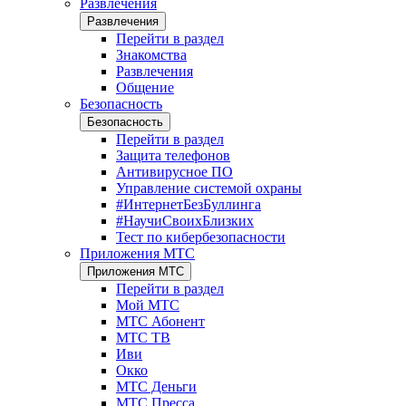
Развлечения
Развлечения
Перейти в раздел
Знакомства
Развлечения
Общение
Безопасность
Безопасность
Перейти в раздел
Защита телефонов
Антивирусное ПО
Управление системой охраны
#ИнтернетБезБуллинга
#НаучиСвоихБлизких
Тест по кибербезопасности
Приложения МТС
Приложения МТС
Перейти в раздел
Мой МТС
МТС Абонент
МТС ТВ
Иви
Окко
МТС Деньги
МТС Пресса