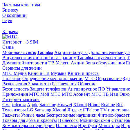
Частным клиентам
Бизнесу
О компании
be
en
Карьера
Интернет + 3 SIM
Связь
Мобильная связь
Тарифы
Акции и бонусы
Дополнительные ус
В путешествиях и звонки за границу
Тарифы в путешествиях
Т
Домашний интернет и ТВ
Услуги
Акции
Зона обслуживания Et
Сервисы для жизни
МТС Медиа
Кино и ТВ
Музыка
Книги и пресса
Полезное
Определение местоположения
МТС Образование
Здо
Развлечения
Знакомства
Развлечения
Общение
Безопасность
Защита телефонов
Антивирусное ПО
Управление
Приложения МТС
Мой МТС
МТС Абонент
МТС ТВ
Иви
Окко
Интернет-магазин
Смартфоны
Apple
Samsung
Huawei
Xiaomi
Honor
Realme
Все
Телевизоры
LG
Samsung
Xiaomi
Яндекс
iFFalcon
TV приставки
Гаджеты
Умные часы
Беспроводные наушники
Фитнес-брасле
Товары для дома и красоты
Пылесосы
Мойщики окон
Стайлер
Компьютеры и периферия
Планшеты
Ноутбуки
Мониторы
Игр