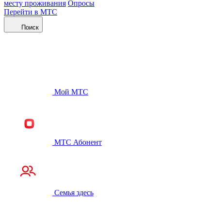
месту проживания
Опросы
Перейти в МТС
Поиск
Мой МТС
МТС Абонент
Семья здесь