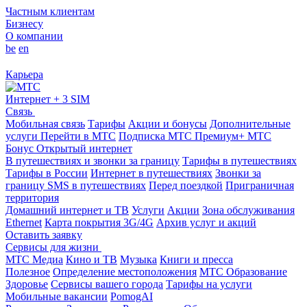
Частным клиентам
Бизнесу
О компании
be
en
Карьера
Интернет + 3 SIM
Связь
Мобильная связь
Тарифы
Акции и бонусы
Дополнительные
услуги
Перейти в МТС
Подписка МТС Премиум+
МТС
Бонус
Открытый интернет
В путешествиях и звонки за границу
Тарифы в путешествиях
Тарифы в России
Интернет в путешествиях
Звонки за
границу
SMS в путешествиях
Перед поездкой
Приграничная
территория
Домашний интернет и ТВ
Услуги
Акции
Зона обслуживания
Ethernet
Карта покрытия 3G/4G
Архив услуг и акций
Оставить заявку
Сервисы для жизни
МТС Медиа
Кино и ТВ
Музыка
Книги и пресса
Полезное
Определение местоположения
МТС Образование
Здоровье
Сервисы вашего города
Тарифы на услуги
Мобильные вакансии
PomogAI