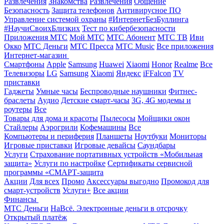
Развлечения
Знакомства
Развлечения
Общение
Безопасность
Защита телефонов
Антивирусное ПО
Управление системой охраны
#ИнтернетБезБуллинга
#НаучиСвоихБлизких
Тест по кибербезопасности
Приложения МТС
Мой МТС
МТС Абонент
МТС ТВ
Иви
Окко
МТС Деньги
МТС Пресса
МТС Music
Все приложения
Интернет-магазин
Смартфоны
Apple
Samsung
Huawei
Xiaomi
Honor
Realme
Все
Телевизоры
LG
Samsung
Xiaomi
Яндекс
iFFalcon
TV
приставки
Гаджеты
Умные часы
Беспроводные наушники
Фитнес-
браслеты
Аудио
Детские смарт-часы
3G, 4G модемы и
роутеры
Все
Товары для дома и красоты
Пылесосы
Мойщики окон
Стайлеры
Аэрогрили
Кофемашины
Все
Компьютеры и периферия
Планшеты
Ноутбуки
Мониторы
Игровые приставки
Игровые девайсы
Саундбары
Услуги
Страхование портативных устройств «Мобильная
защита»
Услуги по настройке
Сертификаты сервисной
программы «СМАРТ-защита
Акции
Для всех
Промо
Аксессуары выгодно
Промокод для
смарт-устройств
Услуги+
Все акции
Финансы
МТС Деньги
НаВсё. Электронные деньги в отсрочку
Открытый платёж