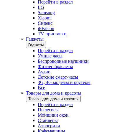
Перейти в раздел
LG
Samsung
Xiaomi
Яндекс
iFFalcon
TV приставки
Гаджеты
Гаджеты
Перейти в раздел
Умные часы
Беспроводные наушники
Фитнес-браслеты
Аудио
Детские смарт-часы
3G, 4G модемы и роутеры
Все
Товары для дома и красоты
Товары для дома и красоты
Перейти в раздел
Пылесосы
Мойщики окон
Стайлеры
Аэрогрили
Кофемашины