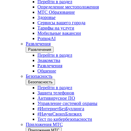
Перейти в раздел
Определение местоположения
МТС Образование
Здоровье
Сервисы вашего города
Тарифы на услуги
Мобильные вакансии
PomogAI
Развлечения
Развлечения
Перейти в раздел
Знакомства
Развлечения
Общение
Безопасность
Безопасность
Перейти в раздел
Защита телефонов
Антивирусное ПО
Управление системой охраны
#ИнтернетБезБуллинга
#НаучиСвоихБлизких
Тест по кибербезопасности
Приложения МТС
Приложения МТС