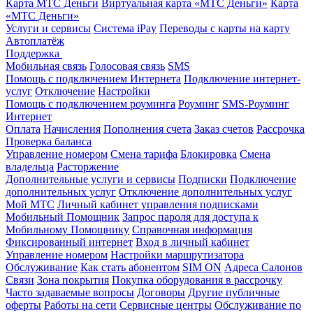
Карта МТС Деньги
Виртуальная карта «МТС Деньги»
Карта
«МТС Деньги»
Услуги и сервисы
Система iPay
Переводы с карты на карту
Автоплатёж
Поддержка
Мобильная связь
Голосовая связь
SMS
Помощь с подключением Интернета
Подключение интернет-
услуг
Отключение
Настройки
Помощь с подключением роуминга
Роуминг
SMS-Роуминг
Интернет
Оплата
Начисления
Пополнения счета
Заказ счетов
Рассрочка
Проверка баланса
Управление номером
Смена тарифа
Блокировка
Смена
владельца
Расторжение
Дополнительные услуги и сервисы
Подписки
Подключение
дополнительных услуг
Отключение дополнительных услуг
Мой МТС
Личный кабинет управления подписками
Мобильный Помощник
Запрос пароля для доступа к
Мобильному Помощнику
Справочная информация
Фиксированный интернет
Вход в личный кабинет
Управление номером
Настройки маршрутизатора
Обслуживание
Как стать абонентом
SIM ON
Адреса Салонов
Связи
Зона покрытия
Покупка оборудования в рассрочку
Часто задаваемые вопросы
Договоры
Другие публичные
оферты
Работы на сети
Сервисные центры
Обслуживание по