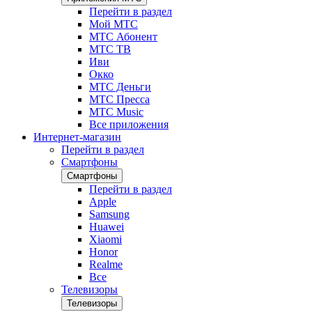
Перейти в раздел
Мой МТС
МТС Абонент
МТС ТВ
Иви
Окко
МТС Деньги
МТС Пресса
МТС Music
Все приложения
Интернет-магазин
Перейти в раздел
Смартфоны
Смартфоны
Перейти в раздел
Apple
Samsung
Huawei
Xiaomi
Honor
Realme
Все
Телевизоры
Телевизоры