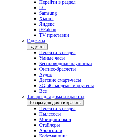
Перейти в раздел
LG
Samsung
Xiaomi
Яндекс
iFFalcon
TV приставки
Гаджеты
Гаджеты
Перейти в раздел
Умные часы
Беспроводные наушники
Фитнес-браслеты
Аудио
Детские смарт-часы
3G, 4G модемы и роутеры
Все
Товары для дома и красоты
Товары для дома и красоты
Перейти в раздел
Пылесосы
Мойщики окон
Стайлеры
Аэрогрили
Кофемашины