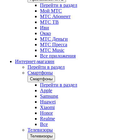
Перейти в раздел
Мой МТС
МТС Абонент
МТС ТВ
Иви
Окко
МТС Деньги
МТС Пресса
МТС Music
Все приложения
Интернет-магазин
Перейти в раздел
Смартфоны
Смартфоны
Перейти в раздел
Apple
Samsung
Huawei
Xiaomi
Honor
Realme
Все
Телевизоры
Телевизоры