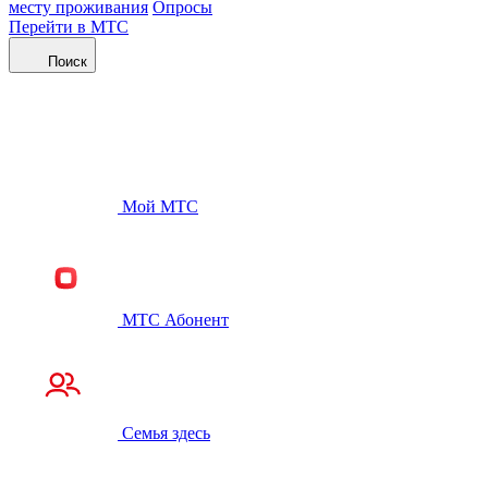
месту проживания
Опросы
Перейти в МТС
Поиск
Мой МТС
МТС Абонент
Семья здесь