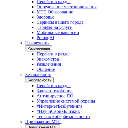
Перейти в раздел
Определение местоположения
МТС Образование
Здоровье
Сервисы вашего города
Тарифы на услуги
Мобильные вакансии
PomogAI
Развлечения
Развлечения
Перейти в раздел
Знакомства
Развлечения
Общение
Безопасность
Безопасность
Перейти в раздел
Защита телефонов
Антивирусное ПО
Управление системой охраны
#ИнтернетБезБуллинга
#НаучиСвоихБлизких
Тест по кибербезопасности
Приложения МТС
Приложения МТС