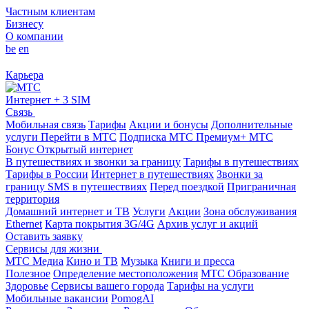
Частным клиентам
Бизнесу
О компании
be
en
Карьера
Интернет + 3 SIM
Связь
Мобильная связь
Тарифы
Акции и бонусы
Дополнительные
услуги
Перейти в МТС
Подписка МТС Премиум+
МТС
Бонус
Открытый интернет
В путешествиях и звонки за границу
Тарифы в путешествиях
Тарифы в России
Интернет в путешествиях
Звонки за
границу
SMS в путешествиях
Перед поездкой
Приграничная
территория
Домашний интернет и ТВ
Услуги
Акции
Зона обслуживания
Ethernet
Карта покрытия 3G/4G
Архив услуг и акций
Оставить заявку
Сервисы для жизни
МТС Медиа
Кино и ТВ
Музыка
Книги и пресса
Полезное
Определение местоположения
МТС Образование
Здоровье
Сервисы вашего города
Тарифы на услуги
Мобильные вакансии
PomogAI