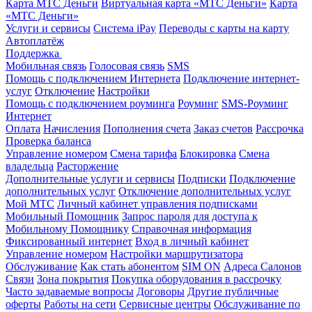
Карта МТС Деньги
Виртуальная карта «МТС Деньги»
Карта
«МТС Деньги»
Услуги и сервисы
Система iPay
Переводы с карты на карту
Автоплатёж
Поддержка
Мобильная связь
Голосовая связь
SMS
Помощь с подключением Интернета
Подключение интернет-
услуг
Отключение
Настройки
Помощь с подключением роуминга
Роуминг
SMS-Роуминг
Интернет
Оплата
Начисления
Пополнения счета
Заказ счетов
Рассрочка
Проверка баланса
Управление номером
Смена тарифа
Блокировка
Смена
владельца
Расторжение
Дополнительные услуги и сервисы
Подписки
Подключение
дополнительных услуг
Отключение дополнительных услуг
Мой МТС
Личный кабинет управления подписками
Мобильный Помощник
Запрос пароля для доступа к
Мобильному Помощнику
Справочная информация
Фиксированный интернет
Вход в личный кабинет
Управление номером
Настройки маршрутизатора
Обслуживание
Как стать абонентом
SIM ON
Адреса Салонов
Связи
Зона покрытия
Покупка оборудования в рассрочку
Часто задаваемые вопросы
Договоры
Другие публичные
оферты
Работы на сети
Сервисные центры
Обслуживание по