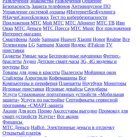
Развлечения
Знакомства
Развлечения
Общение
Безопасность
Защита телефонов
Антивирусное ПО
Управление системой охраны
#ИнтернетБезБуллинга
#НаучиСвоихБлизких
Тест по кибербезопасности
Приложения МТС
Мой МТС
МТС Абонент
МТС ТВ
Иви
Окко
МТС Деньги
МТС Пресса
МТС Music
Все приложения
Интернет-магазин
Смартфоны
Apple
Samsung
Huawei
Xiaomi
Honor
Realme
Все
Телевизоры
LG
Samsung
Xiaomi
Яндекс
iFFalcon
TV
приставки
Гаджеты
Умные часы
Беспроводные наушники
Фитнес-
браслеты
Аудио
Детские смарт-часы
3G, 4G модемы и
роутеры
Все
Товары для дома и красоты
Пылесосы
Мойщики окон
Стайлеры
Аэрогрили
Кофемашины
Все
Компьютеры и периферия
Планшеты
Ноутбуки
Мониторы
Игровые приставки
Игровые девайсы
Саундбары
Услуги
Страхование портативных устройств «Мобильная
защита»
Услуги по настройке
Сертификаты сервисной
программы «СМАРТ-защита
Акции
Для всех
Промо
Аксессуары выгодно
Промокод для
смарт-устройств
Услуги+
Все акции
Финансы
МТС Деньги
НаВсё. Электронные деньги в отсрочку
Открытый платёж