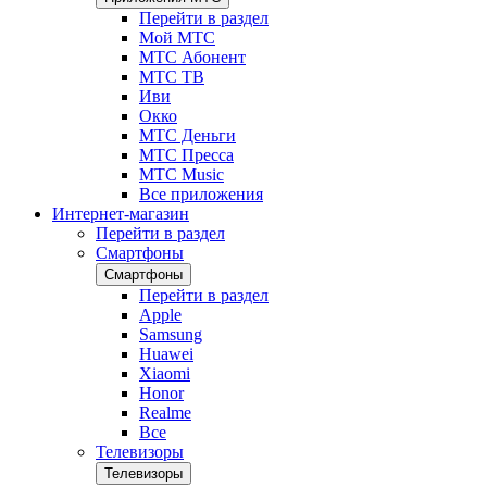
Перейти в раздел
Мой МТС
МТС Абонент
МТС ТВ
Иви
Окко
МТС Деньги
МТС Пресса
МТС Music
Все приложения
Интернет-магазин
Перейти в раздел
Смартфоны
Смартфоны
Перейти в раздел
Apple
Samsung
Huawei
Xiaomi
Honor
Realme
Все
Телевизоры
Телевизоры