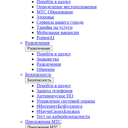
Перейти в раздел
Определение местоположения
МТС Образование
Здоровье
Сервисы вашего города
Тарифы на услуги
Мобильные вакансии
PomogAI
Развлечения
Развлечения
Перейти в раздел
Знакомства
Развлечения
Общение
Безопасность
Безопасность
Перейти в раздел
Защита телефонов
Антивирусное ПО
Управление системой охраны
#ИнтернетБезБуллинга
#НаучиСвоихБлизких
Тест по кибербезопасности
Приложения МТС
Приложения МТС