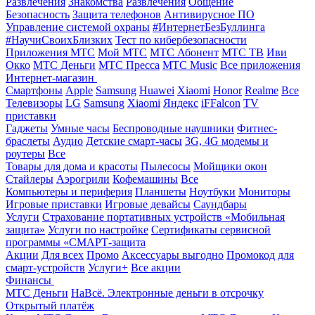
Развлечения
Знакомства
Развлечения
Общение
Безопасность
Защита телефонов
Антивирусное ПО
Управление системой охраны
#ИнтернетБезБуллинга
#НаучиСвоихБлизких
Тест по кибербезопасности
Приложения МТС
Мой МТС
МТС Абонент
МТС ТВ
Иви
Окко
МТС Деньги
МТС Пресса
МТС Music
Все приложения
Интернет-магазин
Смартфоны
Apple
Samsung
Huawei
Xiaomi
Honor
Realme
Все
Телевизоры
LG
Samsung
Xiaomi
Яндекс
iFFalcon
TV
приставки
Гаджеты
Умные часы
Беспроводные наушники
Фитнес-
браслеты
Аудио
Детские смарт-часы
3G, 4G модемы и
роутеры
Все
Товары для дома и красоты
Пылесосы
Мойщики окон
Стайлеры
Аэрогрили
Кофемашины
Все
Компьютеры и периферия
Планшеты
Ноутбуки
Мониторы
Игровые приставки
Игровые девайсы
Саундбары
Услуги
Страхование портативных устройств «Мобильная
защита»
Услуги по настройке
Сертификаты сервисной
программы «СМАРТ-защита
Акции
Для всех
Промо
Аксессуары выгодно
Промокод для
смарт-устройств
Услуги+
Все акции
Финансы
МТС Деньги
НаВсё. Электронные деньги в отсрочку
Открытый платёж