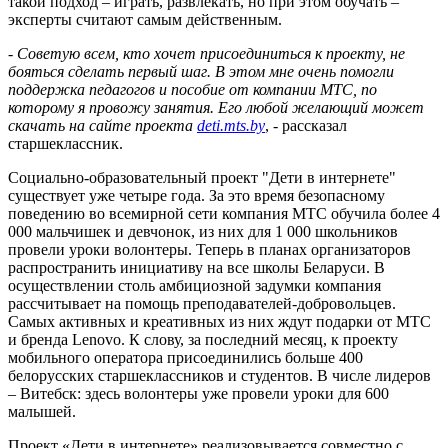
такой подход – играть, развлекать, но при этом обучать –
эксперты считают самым действенным.
-
Советую всем, кто хочет присоединиться к проекту, не
бояться сделать первый шаг. В этом мне очень помогли
поддержка педагогов и пособие от компании МТС, по
которому я провожу занятия. Его любой желающий может
скачать на сайте проекта
deti.mts.by
, - рассказал
старшеклассник.
Социально-образовательный проект "Дети в интернете"
существует уже четыре года. За это время безопасному
поведению во всемирной сети компания МТС обучила более 4
000 мальчишек и девчонок, из них для 1 000 школьников
провели уроки волонтеры. Теперь в планах организаторов
распространить инициативу на все школы Беларуси. В
осуществлении столь амбициозной задумки компания
рассчитывает на помощь преподавателей-добровольцев.
Самых активных и креативных из них ждут подарки от МТС
и бренда Lenovo. К слову, за последний месяц, к проекту
мобильного оператора присоединились больше 400
белорусских старшеклассников и студентов. В числе лидеров
– Витебск: здесь волонтеры уже провели уроки для 600
малышей.
Проект «Дети в интернете» реализовывается совместно с