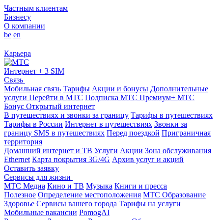
Частным клиентам
Бизнесу
О компании
be
en
Карьера
Интернет + 3 SIM
Связь
Мобильная связь
Тарифы
Акции и бонусы
Дополнительные
услуги
Перейти в МТС
Подписка МТС Премиум+
МТС
Бонус
Открытый интернет
В путешествиях и звонки за границу
Тарифы в путешествиях
Тарифы в России
Интернет в путешествиях
Звонки за
границу
SMS в путешествиях
Перед поездкой
Приграничная
территория
Домашний интернет и ТВ
Услуги
Акции
Зона обслуживания
Ethernet
Карта покрытия 3G/4G
Архив услуг и акций
Оставить заявку
Сервисы для жизни
МТС Медиа
Кино и ТВ
Музыка
Книги и пресса
Полезное
Определение местоположения
МТС Образование
Здоровье
Сервисы вашего города
Тарифы на услуги
Мобильные вакансии
PomogAI