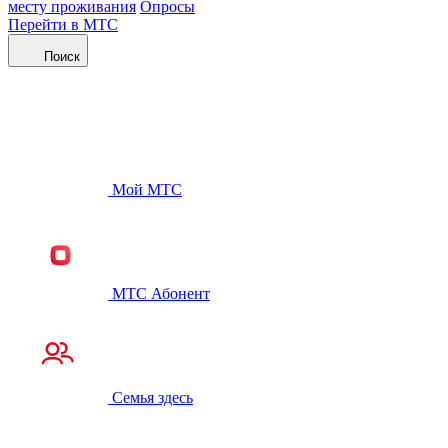
месту проживания
Опросы
Перейти в МТС
Поиск
Мой МТС
МТС Абонент
Семья здесь