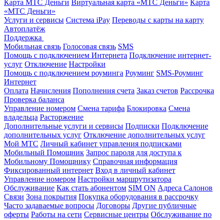
Карта МТС Деньги
Виртуальная карта «МТС Деньги»
Карта
«МТС Деньги»
Услуги и сервисы
Система iPay
Переводы с карты на карту
Автоплатёж
Поддержка
Мобильная связь
Голосовая связь
SMS
Помощь с подключением Интернета
Подключение интернет-
услуг
Отключение
Настройки
Помощь с подключением роуминга
Роуминг
SMS-Роуминг
Интернет
Оплата
Начисления
Пополнения счета
Заказ счетов
Рассрочка
Проверка баланса
Управление номером
Смена тарифа
Блокировка
Смена
владельца
Расторжение
Дополнительные услуги и сервисы
Подписки
Подключение
дополнительных услуг
Отключение дополнительных услуг
Мой МТС
Личный кабинет управления подписками
Мобильный Помощник
Запрос пароля для доступа к
Мобильному Помощнику
Справочная информация
Фиксированный интернет
Вход в личный кабинет
Управление номером
Настройки маршрутизатора
Обслуживание
Как стать абонентом
SIM ON
Адреса Салонов
Связи
Зона покрытия
Покупка оборудования в рассрочку
Часто задаваемые вопросы
Договоры
Другие публичные
оферты
Работы на сети
Сервисные центры
Обслуживание по