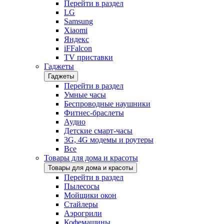
Перейти в раздел
LG
Samsung
Xiaomi
Яндекс
iFFalcon
TV приставки
Гаджеты
Гаджеты
Перейти в раздел
Умные часы
Беспроводные наушники
Фитнес-браслеты
Аудио
Детские смарт-часы
3G, 4G модемы и роутеры
Все
Товары для дома и красоты
Товары для дома и красоты
Перейти в раздел
Пылесосы
Мойщики окон
Стайлеры
Аэрогрили
Кофемашины