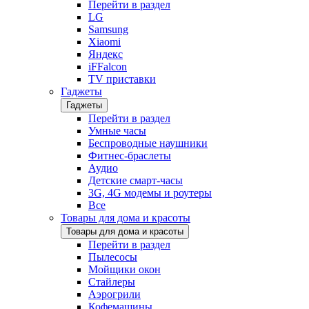
Перейти в раздел
LG
Samsung
Xiaomi
Яндекс
iFFalcon
TV приставки
Гаджеты
Гаджеты
Перейти в раздел
Умные часы
Беспроводные наушники
Фитнес-браслеты
Аудио
Детские смарт-часы
3G, 4G модемы и роутеры
Все
Товары для дома и красоты
Товары для дома и красоты
Перейти в раздел
Пылесосы
Мойщики окон
Стайлеры
Аэрогрили
Кофемашины