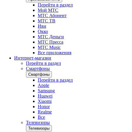
Перейти в раздел
Мой МТС
МТС Абонент
МТС ТВ
Иви
Окко
МТС Деньги
МТС Пресса
МТС Music
Все приложения
Интернет-магазин
Перейти в раздел
Смартфоны
Смартфоны
Перейти в раздел
Apple
Samsung
Huawei
Xiaomi
Honor
Realme
Все
Телевизоры
Телевизоры