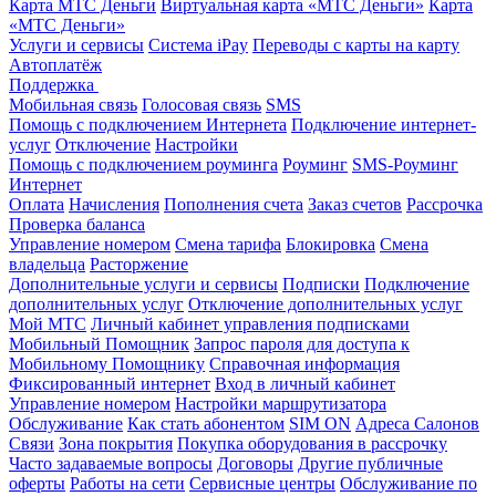
Карта МТС Деньги
Виртуальная карта «МТС Деньги»
Карта
«МТС Деньги»
Услуги и сервисы
Система iPay
Переводы с карты на карту
Автоплатёж
Поддержка
Мобильная связь
Голосовая связь
SMS
Помощь с подключением Интернета
Подключение интернет-
услуг
Отключение
Настройки
Помощь с подключением роуминга
Роуминг
SMS-Роуминг
Интернет
Оплата
Начисления
Пополнения счета
Заказ счетов
Рассрочка
Проверка баланса
Управление номером
Смена тарифа
Блокировка
Смена
владельца
Расторжение
Дополнительные услуги и сервисы
Подписки
Подключение
дополнительных услуг
Отключение дополнительных услуг
Мой МТС
Личный кабинет управления подписками
Мобильный Помощник
Запрос пароля для доступа к
Мобильному Помощнику
Справочная информация
Фиксированный интернет
Вход в личный кабинет
Управление номером
Настройки маршрутизатора
Обслуживание
Как стать абонентом
SIM ON
Адреса Салонов
Связи
Зона покрытия
Покупка оборудования в рассрочку
Часто задаваемые вопросы
Договоры
Другие публичные
оферты
Работы на сети
Сервисные центры
Обслуживание по