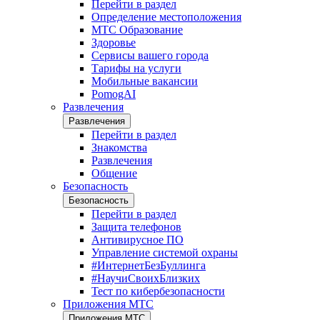
Перейти в раздел
Определение местоположения
МТС Образование
Здоровье
Сервисы вашего города
Тарифы на услуги
Мобильные вакансии
PomogAI
Развлечения
Развлечения
Перейти в раздел
Знакомства
Развлечения
Общение
Безопасность
Безопасность
Перейти в раздел
Защита телефонов
Антивирусное ПО
Управление системой охраны
#ИнтернетБезБуллинга
#НаучиСвоихБлизких
Тест по кибербезопасности
Приложения МТС
Приложения МТС