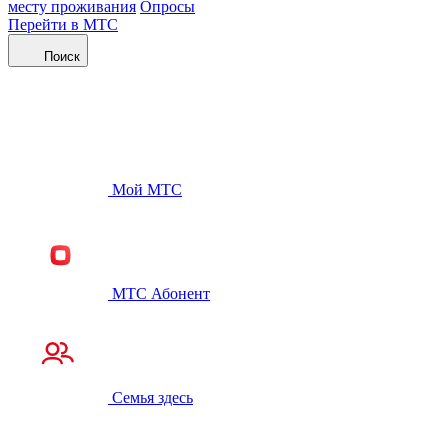
месту проживания
Опросы
Перейти в МТС
Поиск
Мой МТС
МТС Абонент
Семья здесь