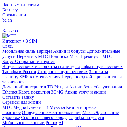
Частным клиентам
Бизнесу
О компании
be
en
Карьера
Интернет + 3 SIM
Связь
Мобильная связь
Тарифы
Акции и бонусы
Дополнительные
услуги
Перейти в МТС
Подписка МТС Премиум+
МТС
Бонус
Открытый интернет
В путешествиях и звонки за границу
Тарифы в путешествиях
Тарифы в России
Интернет в путешествиях
Звонки за
границу
SMS в путешествиях
Перед поездкой
Приграничная
территория
Домашний интернет и ТВ
Услуги
Акции
Зона обслуживания
Ethernet
Карта покрытия 3G/4G
Архив услуг и акций
Оставить заявку
Сервисы для жизни
МТС Медиа
Кино и ТВ
Музыка
Книги и пресса
Полезное
Определение местоположения
МТС Образование
Здоровье
Сервисы вашего города
Тарифы на услуги
Мобильные вакансии
PomogAI