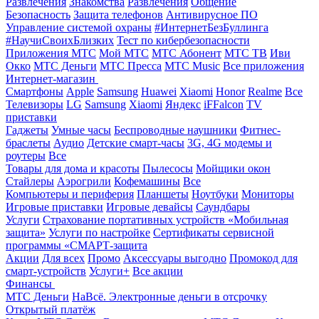
Развлечения
Знакомства
Развлечения
Общение
Безопасность
Защита телефонов
Антивирусное ПО
Управление системой охраны
#ИнтернетБезБуллинга
#НаучиСвоихБлизких
Тест по кибербезопасности
Приложения МТС
Мой МТС
МТС Абонент
МТС ТВ
Иви
Окко
МТС Деньги
МТС Пресса
МТС Music
Все приложения
Интернет-магазин
Смартфоны
Apple
Samsung
Huawei
Xiaomi
Honor
Realme
Все
Телевизоры
LG
Samsung
Xiaomi
Яндекс
iFFalcon
TV
приставки
Гаджеты
Умные часы
Беспроводные наушники
Фитнес-
браслеты
Аудио
Детские смарт-часы
3G, 4G модемы и
роутеры
Все
Товары для дома и красоты
Пылесосы
Мойщики окон
Стайлеры
Аэрогрили
Кофемашины
Все
Компьютеры и периферия
Планшеты
Ноутбуки
Мониторы
Игровые приставки
Игровые девайсы
Саундбары
Услуги
Страхование портативных устройств «Мобильная
защита»
Услуги по настройке
Сертификаты сервисной
программы «СМАРТ-защита
Акции
Для всех
Промо
Аксессуары выгодно
Промокод для
смарт-устройств
Услуги+
Все акции
Финансы
МТС Деньги
НаВсё. Электронные деньги в отсрочку
Открытый платёж