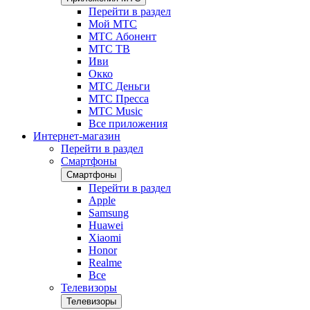
Перейти в раздел
Мой МТС
МТС Абонент
МТС ТВ
Иви
Окко
МТС Деньги
МТС Пресса
МТС Music
Все приложения
Интернет-магазин
Перейти в раздел
Смартфоны
Смартфоны
Перейти в раздел
Apple
Samsung
Huawei
Xiaomi
Honor
Realme
Все
Телевизоры
Телевизоры