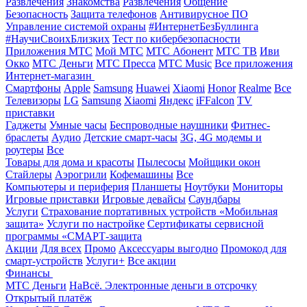
Развлечения
Знакомства
Развлечения
Общение
Безопасность
Защита телефонов
Антивирусное ПО
Управление системой охраны
#ИнтернетБезБуллинга
#НаучиСвоихБлизких
Тест по кибербезопасности
Приложения МТС
Мой МТС
МТС Абонент
МТС ТВ
Иви
Окко
МТС Деньги
МТС Пресса
МТС Music
Все приложения
Интернет-магазин
Смартфоны
Apple
Samsung
Huawei
Xiaomi
Honor
Realme
Все
Телевизоры
LG
Samsung
Xiaomi
Яндекс
iFFalcon
TV
приставки
Гаджеты
Умные часы
Беспроводные наушники
Фитнес-
браслеты
Аудио
Детские смарт-часы
3G, 4G модемы и
роутеры
Все
Товары для дома и красоты
Пылесосы
Мойщики окон
Стайлеры
Аэрогрили
Кофемашины
Все
Компьютеры и периферия
Планшеты
Ноутбуки
Мониторы
Игровые приставки
Игровые девайсы
Саундбары
Услуги
Страхование портативных устройств «Мобильная
защита»
Услуги по настройке
Сертификаты сервисной
программы «СМАРТ-защита
Акции
Для всех
Промо
Аксессуары выгодно
Промокод для
смарт-устройств
Услуги+
Все акции
Финансы
МТС Деньги
НаВсё. Электронные деньги в отсрочку
Открытый платёж