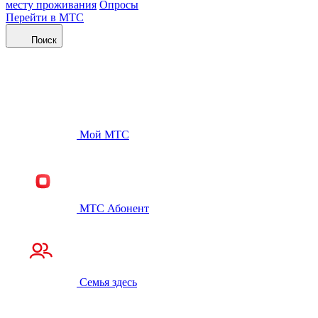
месту проживания
Опросы
Перейти в МТС
Поиск
Мой МТС
МТС Абонент
Семья здесь