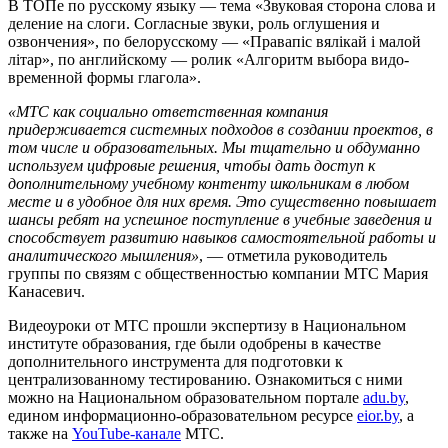
В ТОПе по русскому языку — тема «Звуковая сторона слова и
деление на слоги. Согласные звуки, роль оглушения и
озвончения», по белорусскому — «Правапіс вялікай і малой
літар», по английскому — ролик «Алгоритм выбора видо-
временной формы глагола».
«МТС как социально ответственная компания
придерживается системных подходов в создании проектов, в
том числе и образовательных. Мы тщательно и обдуманно
используем цифровые решения, чтобы дать доступ к
дополнительному учебному контенту школьникам в любом
месте и в удобное для них время. Это существенно повышает
шансы ребят на успешное поступление в учебные заведения и
способствует развитию навыков самостоятельной работы и
аналитического мышления»
, — отметила руководитель
группы по связям с общественностью компании МТС Мария
Канасевич.
Видеоуроки от МТС прошли экспертизу в Национальном
институте образования, где были одобрены в качестве
дополнительного инструмента для подготовки к
централизованному тестированию. Ознакомиться с ними
можно на Национальном образовательном портале
adu.by
,
едином информационно-образовательном ресурсе
eior.by
, а
также на
YouTube-канале
МТС.