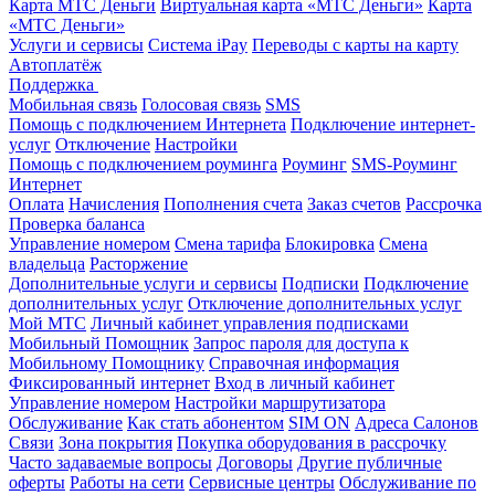
Карта МТС Деньги
Виртуальная карта «МТС Деньги»
Карта
«МТС Деньги»
Услуги и сервисы
Система iPay
Переводы с карты на карту
Автоплатёж
Поддержка
Мобильная связь
Голосовая связь
SMS
Помощь с подключением Интернета
Подключение интернет-
услуг
Отключение
Настройки
Помощь с подключением роуминга
Роуминг
SMS-Роуминг
Интернет
Оплата
Начисления
Пополнения счета
Заказ счетов
Рассрочка
Проверка баланса
Управление номером
Смена тарифа
Блокировка
Смена
владельца
Расторжение
Дополнительные услуги и сервисы
Подписки
Подключение
дополнительных услуг
Отключение дополнительных услуг
Мой МТС
Личный кабинет управления подписками
Мобильный Помощник
Запрос пароля для доступа к
Мобильному Помощнику
Справочная информация
Фиксированный интернет
Вход в личный кабинет
Управление номером
Настройки маршрутизатора
Обслуживание
Как стать абонентом
SIM ON
Адреса Салонов
Связи
Зона покрытия
Покупка оборудования в рассрочку
Часто задаваемые вопросы
Договоры
Другие публичные
оферты
Работы на сети
Сервисные центры
Обслуживание по