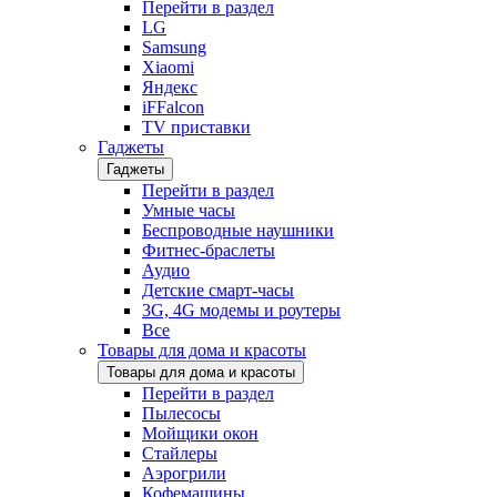
Перейти в раздел
LG
Samsung
Xiaomi
Яндекс
iFFalcon
TV приставки
Гаджеты
Гаджеты
Перейти в раздел
Умные часы
Беспроводные наушники
Фитнес-браслеты
Аудио
Детские смарт-часы
3G, 4G модемы и роутеры
Все
Товары для дома и красоты
Товары для дома и красоты
Перейти в раздел
Пылесосы
Мойщики окон
Стайлеры
Аэрогрили
Кофемашины