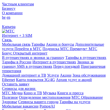
Частным клиентам
Бизнесу
О компании
be
en
Карьера
Интернет + 3 SIM
Связь
Мобильная связь
Тарифы
Акции и бонусы
Дополнительные
услуги
Перейти в МТС
Подписка МТС Премиум+
МТС
Бонус
Открытый интернет
В путешествиях и звонки за границу
Тарифы в путешествиях
Тарифы в России
Интернет в путешествиях
Звонки за
границу
SMS в путешествиях
Перед поездкой
Приграничная
территория
Домашний интернет и ТВ
Услуги
Акции
Зона обслуживания
Ethernet
Карта покрытия 3G/4G
Архив услуг и акций
Оставить заявку
Сервисы для жизни
МТС Медиа
Кино и ТВ
Музыка
Книги и пресса
Полезное
Определение местоположения
МТС Образование
Здоровье
Сервисы вашего города
Тарифы на услуги
Мобильные вакансии
PomogAI