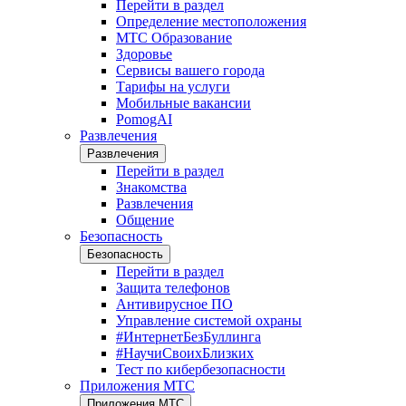
Перейти в раздел
Определение местоположения
МТС Образование
Здоровье
Сервисы вашего города
Тарифы на услуги
Мобильные вакансии
PomogAI
Развлечения
Развлечения
Перейти в раздел
Знакомства
Развлечения
Общение
Безопасность
Безопасность
Перейти в раздел
Защита телефонов
Антивирусное ПО
Управление системой охраны
#ИнтернетБезБуллинга
#НаучиСвоихБлизких
Тест по кибербезопасности
Приложения МТС
Приложения МТС