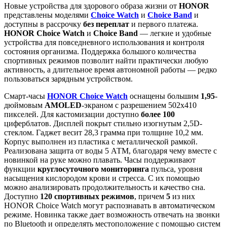
Новые устройства для здорового образа жизни от
HONOR
представлены моделями
Choice Watch
и
Choice Band
и
доступны в рассрочку
без переплат
и первого платежа.
HONOR Choice Watch
и
Choice Band
— легкие и удобные
устройства для повседневного использования и контроля
состояния организма. Поддержка большого количества
спортивных режимов позволит найти практически любую
активность, а длительное время автономной работы — редко
пользоваться зарядным устройством.
Смарт-часы
HONOR Choice Watch
оснащены большим
1,95
-
дюймовым
AMOLED
-экраном с разрешением 502х410
пикселей. Для кастомизации доступно
более 100
циферблатов. Дисплей покрыт стильно изогнутым 2,5D-
стеклом. Гаджет весит 28,3 грамма при толщине 10,2 мм.
Корпус выполнен из пластика с металлической рамкой.
Реализована защита от воды 5 АТМ, благодаря чему вместе с
новинкой на руке можно плавать. Часы поддерживают
функции
круглосуточного мониторинга
пульса, уровня
насыщения кислородом крови и стресса. С их помощью
можно анализировать продолжительность и качество сна.
Доступно
120 спортивных режимов
, причем
5
из них
HONOR Choice Watch могут распознавать в автоматическом
режиме. Новинка также дает возможность отвечать на звонки
по Bluetooth и определять местоположение с помощью систем