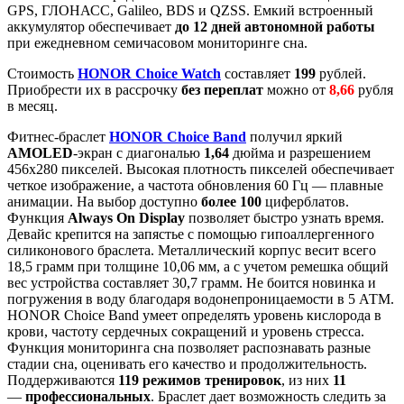
GPS, ГЛОНАСС, Galileo, BDS и QZSS. Емкий встроенный
аккумулятор обеспечивает
до 12 дней автономной работы
при ежедневном семичасовом мониторинге сна.
Стоимость
HONOR Choice Watch
составляет
199
рублей.
Приобрести их в рассрочку
без переплат
можно от
8,66
рубля
в месяц.
Фитнес-браслет
HONOR Choice Band
получил яркий
AMOLED
-экран с диагональю
1,64
дюйма и разрешением
456x280 пикселей. Высокая плотность пикселей обеспечивает
четкое изображение, а частота обновления 60 Гц — плавные
анимации. На выбор доступно
более 100
циферблатов.
Функция
Always On Display
позволяет быстро узнать время.
Девайс крепится на запястье с помощью гипоаллергенного
силиконового браслета. Металлический корпус весит всего
18,5 грамм при толщине 10,06 мм, а с учетом ремешка общий
вес устройства составляет 30,7 грамм. Не боится новинка и
погружения в воду благодаря водонепроницаемости в 5 АТМ.
HONOR Choice Band умеет определять уровень кислорода в
крови, частоту сердечных сокращений и уровень стресса.
Функция мониторинга сна позволяет распознавать разные
стадии сна, оценивать его качество и продолжительность.
Поддерживаются
119 режимов тренировок
, из них
11
—
профессиональных
. Браслет дает возможность следить за