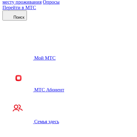
месту проживания
Опросы
Перейти в МТС
Поиск
Мой МТС
МТС Абонент
Семья здесь