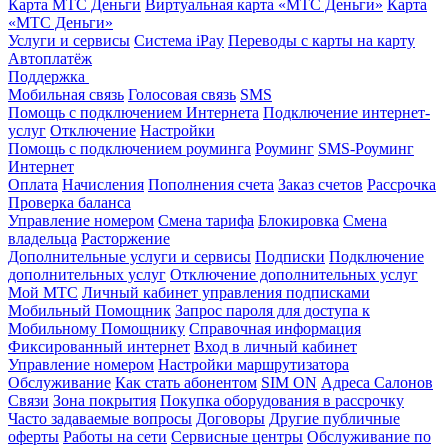
Карта МТС Деньги
Виртуальная карта «МТС Деньги»
Карта
«МТС Деньги»
Услуги и сервисы
Система iPay
Переводы с карты на карту
Автоплатёж
Поддержка
Мобильная связь
Голосовая связь
SMS
Помощь с подключением Интернета
Подключение интернет-
услуг
Отключение
Настройки
Помощь с подключением роуминга
Роуминг
SMS-Роуминг
Интернет
Оплата
Начисления
Пополнения счета
Заказ счетов
Рассрочка
Проверка баланса
Управление номером
Смена тарифа
Блокировка
Смена
владельца
Расторжение
Дополнительные услуги и сервисы
Подписки
Подключение
дополнительных услуг
Отключение дополнительных услуг
Мой МТС
Личный кабинет управления подписками
Мобильный Помощник
Запрос пароля для доступа к
Мобильному Помощнику
Справочная информация
Фиксированный интернет
Вход в личный кабинет
Управление номером
Настройки маршрутизатора
Обслуживание
Как стать абонентом
SIM ON
Адреса Салонов
Связи
Зона покрытия
Покупка оборудования в рассрочку
Часто задаваемые вопросы
Договоры
Другие публичные
оферты
Работы на сети
Сервисные центры
Обслуживание по