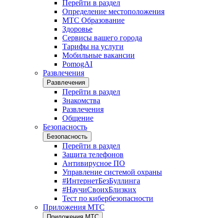
Перейти в раздел
Определение местоположения
МТС Образование
Здоровье
Сервисы вашего города
Тарифы на услуги
Мобильные вакансии
PomogAI
Развлечения
Развлечения
Перейти в раздел
Знакомства
Развлечения
Общение
Безопасность
Безопасность
Перейти в раздел
Защита телефонов
Антивирусное ПО
Управление системой охраны
#ИнтернетБезБуллинга
#НаучиСвоихБлизких
Тест по кибербезопасности
Приложения МТС
Приложения МТС