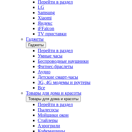
Перейти в раздел
LG
Samsung
Xiaomi
Яндекс
iFFalcon
TV приставки
Гаджеты
Гаджеты
Перейти в раздел
Умные часы
Беспроводные наушники
Фитнес-браслеты
Аудио
Детские смарт-часы
3G, 4G модемы и роутеры
Все
Товары для дома и красоты
Товары для дома и красоты
Перейти в раздел
Пылесосы
Мойщики окон
Стайлеры
Аэрогрили
Кофемашины