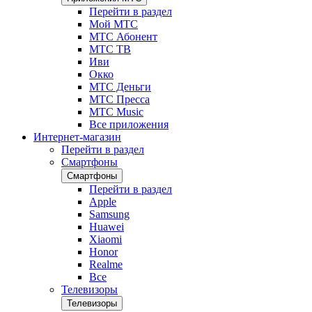
Перейти в раздел
Мой МТС
МТС Абонент
МТС ТВ
Иви
Окко
МТС Деньги
МТС Пресса
МТС Music
Все приложения
Интернет-магазин
Перейти в раздел
Смартфоны
Смартфоны
Перейти в раздел
Apple
Samsung
Huawei
Xiaomi
Honor
Realme
Все
Телевизоры
Телевизоры