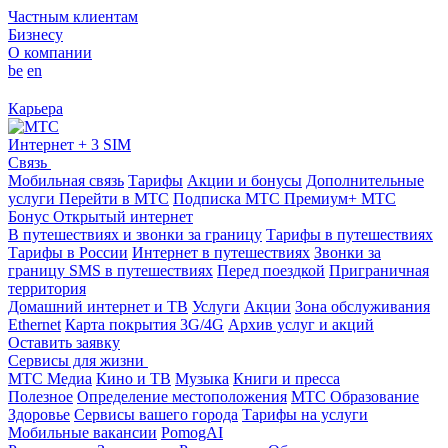
Частным клиентам
Бизнесу
О компании
be
en
Карьера
Интернет + 3 SIM
Связь
Мобильная связь
Тарифы
Акции и бонусы
Дополнительные
услуги
Перейти в МТС
Подписка МТС Премиум+
МТС
Бонус
Открытый интернет
В путешествиях и звонки за границу
Тарифы в путешествиях
Тарифы в России
Интернет в путешествиях
Звонки за
границу
SMS в путешествиях
Перед поездкой
Приграничная
территория
Домашний интернет и ТВ
Услуги
Акции
Зона обслуживания
Ethernet
Карта покрытия 3G/4G
Архив услуг и акций
Оставить заявку
Сервисы для жизни
МТС Медиа
Кино и ТВ
Музыка
Книги и пресса
Полезное
Определение местоположения
МТС Образование
Здоровье
Сервисы вашего города
Тарифы на услуги
Мобильные вакансии
PomogAI