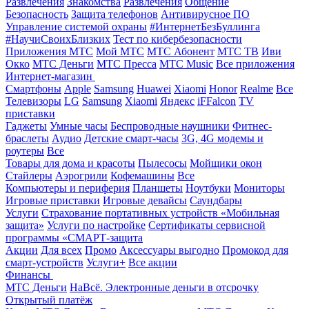
Развлечения
Знакомства
Развлечения
Общение
Безопасность
Защита телефонов
Антивирусное ПО
Управление системой охраны
#ИнтернетБезБуллинга
#НаучиСвоихБлизких
Тест по кибербезопасности
Приложения МТС
Мой МТС
МТС Абонент
МТС ТВ
Иви
Окко
МТС Деньги
МТС Пресса
МТС Music
Все приложения
Интернет-магазин
Смартфоны
Apple
Samsung
Huawei
Xiaomi
Honor
Realme
Все
Телевизоры
LG
Samsung
Xiaomi
Яндекс
iFFalcon
TV
приставки
Гаджеты
Умные часы
Беспроводные наушники
Фитнес-
браслеты
Аудио
Детские смарт-часы
3G, 4G модемы и
роутеры
Все
Товары для дома и красоты
Пылесосы
Мойщики окон
Стайлеры
Аэрогрили
Кофемашины
Все
Компьютеры и периферия
Планшеты
Ноутбуки
Мониторы
Игровые приставки
Игровые девайсы
Саундбары
Услуги
Страхование портативных устройств «Мобильная
защита»
Услуги по настройке
Сертификаты сервисной
программы «СМАРТ-защита
Акции
Для всех
Промо
Аксессуары выгодно
Промокод для
смарт-устройств
Услуги+
Все акции
Финансы
МТС Деньги
НаВсё. Электронные деньги в отсрочку
Открытый платёж