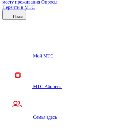
месту проживания
Опросы
Перейти в МТС
Поиск
Мой МТС
МТС Абонент
Семья здесь