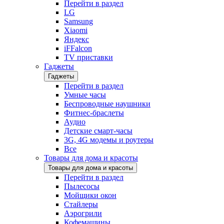
Перейти в раздел
LG
Samsung
Xiaomi
Яндекс
iFFalcon
TV приставки
Гаджеты
Гаджеты
Перейти в раздел
Умные часы
Беспроводные наушники
Фитнес-браслеты
Аудио
Детские смарт-часы
3G, 4G модемы и роутеры
Все
Товары для дома и красоты
Товары для дома и красоты
Перейти в раздел
Пылесосы
Мойщики окон
Стайлеры
Аэрогрили
Кофемашины