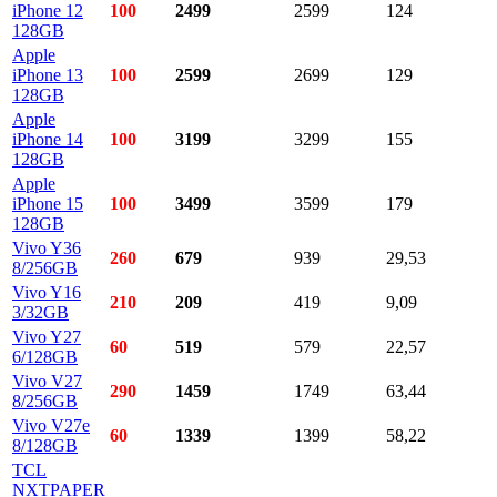
iPhone 12
100
2499
2599
124
128GB
Apple
iPhone 13
100
2599
2699
129
128GB
Apple
iPhone 14
100
3199
3299
155
128GB
Apple
iPhone 15
100
3499
3599
179
128GB
Vivo Y36
260
679
939
29,53
8/256GB
Vivo Y16
210
209
419
9,09
3/32GB
Vivo Y27
60
519
579
22,57
6/128GB
Vivo V27
290
1459
1749
63,44
8/256GB
Vivo V27e
60
1339
1399
58,22
8/128GB
TCL
NXTPAPER