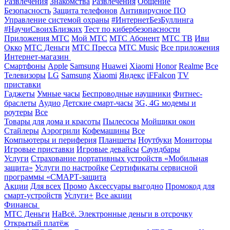
Развлечения
Знакомства
Развлечения
Общение
Безопасность
Защита телефонов
Антивирусное ПО
Управление системой охраны
#ИнтернетБезБуллинга
#НаучиСвоихБлизких
Тест по кибербезопасности
Приложения МТС
Мой МТС
МТС Абонент
МТС ТВ
Иви
Окко
МТС Деньги
МТС Пресса
МТС Music
Все приложения
Интернет-магазин
Смартфоны
Apple
Samsung
Huawei
Xiaomi
Honor
Realme
Все
Телевизоры
LG
Samsung
Xiaomi
Яндекс
iFFalcon
TV
приставки
Гаджеты
Умные часы
Беспроводные наушники
Фитнес-
браслеты
Аудио
Детские смарт-часы
3G, 4G модемы и
роутеры
Все
Товары для дома и красоты
Пылесосы
Мойщики окон
Стайлеры
Аэрогрили
Кофемашины
Все
Компьютеры и периферия
Планшеты
Ноутбуки
Мониторы
Игровые приставки
Игровые девайсы
Саундбары
Услуги
Страхование портативных устройств «Мобильная
защита»
Услуги по настройке
Сертификаты сервисной
программы «СМАРТ-защита
Акции
Для всех
Промо
Аксессуары выгодно
Промокод для
смарт-устройств
Услуги+
Все акции
Финансы
МТС Деньги
НаВсё. Электронные деньги в отсрочку
Открытый платёж