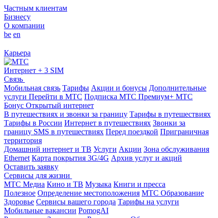
Частным клиентам
Бизнесу
О компании
be
en
Карьера
Интернет + 3 SIM
Связь
Мобильная связь
Тарифы
Акции и бонусы
Дополнительные
услуги
Перейти в МТС
Подписка МТС Премиум+
МТС
Бонус
Открытый интернет
В путешествиях и звонки за границу
Тарифы в путешествиях
Тарифы в России
Интернет в путешествиях
Звонки за
границу
SMS в путешествиях
Перед поездкой
Приграничная
территория
Домашний интернет и ТВ
Услуги
Акции
Зона обслуживания
Ethernet
Карта покрытия 3G/4G
Архив услуг и акций
Оставить заявку
Сервисы для жизни
МТС Медиа
Кино и ТВ
Музыка
Книги и пресса
Полезное
Определение местоположения
МТС Образование
Здоровье
Сервисы вашего города
Тарифы на услуги
Мобильные вакансии
PomogAI