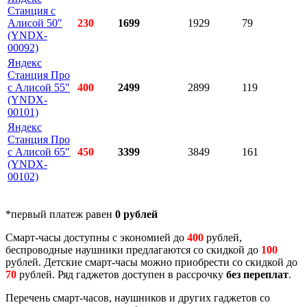
Станция с
Алисой 50"
230
1699
1929
79
(YNDX-
00092)
Яндекс
Станция Про
с Алисой 55"
400
2499
2899
119
(YNDX-
00101)
Яндекс
Станция Про
с Алисой 65"
450
3399
3849
161
(YNDX-
00102)
*первый платеж равен
0 рублей
Смарт-часы доступны с экономией до
400
рублей,
беспроводные наушники предлагаются со скидкой до
100
рублей. Детские смарт-часы можно приобрести со скидкой до
70
рублей. Ряд гаджетов доступен в рассрочку
без переплат
.
Перечень смарт-часов, наушников и других гаджетов со