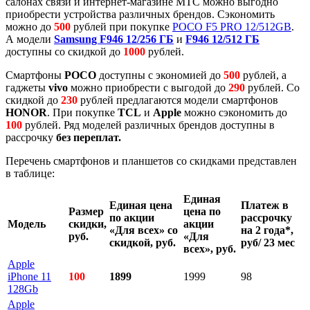
салонах связи и интернет-магазине МТС можно выгодно
приобрести устройства различных брендов. Сэкономить
можно до
500
рублей при покупке
POCO F5 PRO 12/512GB
.
А модели
Samsung F946 12/256 ГБ
и
F946 12/512 ГБ
доступны со скидкой до
1000
рублей.
Смартфоны
POCO
доступны с экономией до
500
рублей, а
гаджеты
vivo
можно приобрести с выгодой до
290
рублей. Со
скидкой до
230
рублей предлагаются модели смартфонов
HONOR
. При покупке
TCL
и
Apple
можно сэкономить до
100
рублей. Ряд моделей различных брендов доступны в
рассрочку
без переплат.
Перечень смартфонов и планшетов со скидками представлен
в таблице:
Единая
Единая цена
Платеж в
Размер
цена по
по акции
рассрочку
Модель
скидки,
акции
«Для всех» со
на 2 года*,
руб.
«Для
скидкой, руб.
руб/ 23 мес
всех», руб.
Apple
iPhone 11
100
1899
1999
98
128Gb
Apple