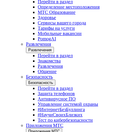
Перейти в раздел
Определение местоположения
МТС Образование
Здоровье
Сервисы вашего города
Тарифы на услуги
Мобильные вакансии
PomogAI
Развлечения
Развлечения
Перейти в раздел
Знакомства
Развлечения
Общение
Безопасность
Безопасность
Перейти в раздел
Защита телефонов
Антивирусное ПО
Управление системой охраны
#ИнтернетБезБуллинга
#НаучиСвоихБлизких
Тест по кибербезопасности
Приложения МТС
Приложения МТС