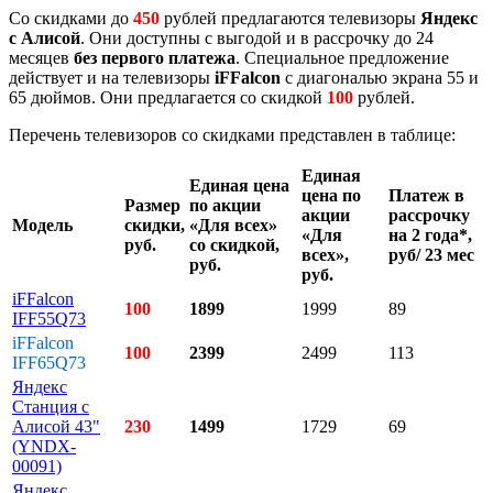
Со скидками до
450
рублей предлагаются телевизоры
Яндекс
с Алисой
. Они доступны с выгодой и в рассрочку до 24
месяцев
без первого платежа
. Специальное предложение
действует и на телевизоры
iFFalcon
с диагональю экрана 55 и
65 дюймов. Они предлагается со скидкой
100
рублей.
Перечень телевизоров со скидками представлен в таблице:
Единая
Единая цена
цена по
Платеж в
Размер
по акции
акции
рассрочку
Модель
скидки,
«Для всех»
«Для
на 2 года*,
руб.
со скидкой,
всех»,
руб/ 23 мес
руб.
руб.
iFFalcon
100
1899
1999
89
IFF55Q73
iFFalcon
100
2399
2499
113
IFF65Q73
Яндекс
Станция с
Алисой 43"
230
1499
1729
69
(YNDX-
00091)
Яндекс