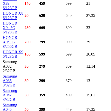
X8a
140
459
599
21
6/128GB
HONOR X8
20
629
649
27,35
6/128GB
HONOR
X9a 5G
230
669
899
33
6/128GB
HONOR
X9a 5G
200
799
999
39
8/256GB
HONOR X9
100
599
699
26,05
6/128GB
Samsung
A032
30
279
309
12,14
2/32GB
Samsung
A035
80
299
379
13
3/32GB
Samsung
A042
50
359
409
15,61
3/32GB
Samsung
A045
50
399
449
17,35