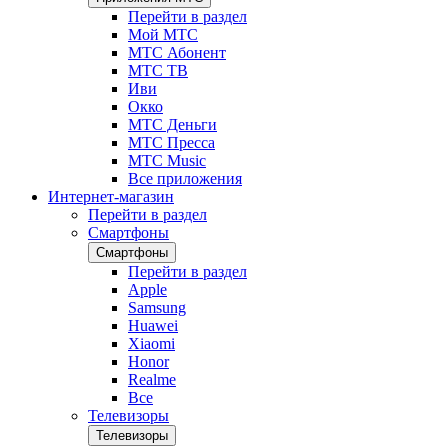
Перейти в раздел
Мой МТС
МТС Абонент
МТС ТВ
Иви
Окко
МТС Деньги
МТС Пресса
МТС Music
Все приложения
Интернет-магазин
Перейти в раздел
Смартфоны
Смартфоны
Перейти в раздел
Apple
Samsung
Huawei
Xiaomi
Honor
Realme
Все
Телевизоры
Телевизоры