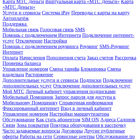
Карта МТС Деньги
Виртуальная карта «МТС Деньги»
Карта
«МТС Деньги»
Услуги и сервисы
Система iPay
Переводы с карты на карту
Автоплатёж
Поддержка
Мобильная связь
Голосовая связь
SMS
Помощь с подключением Интернета
Подключение интернет-
услуг
Отключение
Настройки
Помощь с подключением роуминга
Роуминг
SMS-Роуминг
Интернет
Оплата
Начисления
Пополнения счета
Заказ счетов
Рассрочка
Проверка баланса
Управление номером
Смена тарифа
Блокировка
Смена
владельца
Расторжение
Дополнительные услуги и сервисы
Подписки
Подключение
дополнительных услуг
Отключение дополнительных услуг
Мой МТС
Личный кабинет управления подписками
Мобильный Помощник
Запрос пароля для доступа к
Мобильному Помощнику
Справочная информация
Фиксированный интернет
Вход в личный кабинет
Управление номером
Настройки маршрутизатора
Обслуживание
Как стать абонентом
SIM ON
Адреса Салонов
Связи
Зона покрытия
Покупка оборудования в рассрочку
Часто задаваемые вопросы
Договоры
Другие публичные
оферты
Работы на сети
Сервисные центры
Обслуживание по