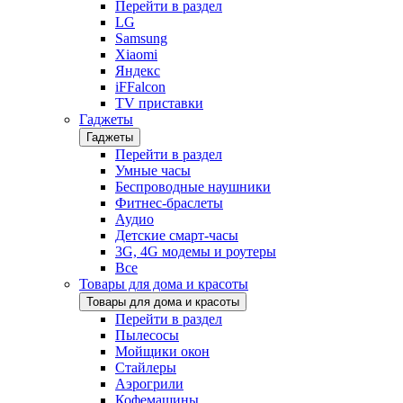
Перейти в раздел
LG
Samsung
Xiaomi
Яндекс
iFFalcon
TV приставки
Гаджеты
Гаджеты
Перейти в раздел
Умные часы
Беспроводные наушники
Фитнес-браслеты
Аудио
Детские смарт-часы
3G, 4G модемы и роутеры
Все
Товары для дома и красоты
Товары для дома и красоты
Перейти в раздел
Пылесосы
Мойщики окон
Стайлеры
Аэрогрили
Кофемашины