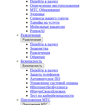
Перейти в раздел
Определение местоположения
МТС Образование
Здоровье
Сервисы вашего города
Тарифы на услуги
Мобильные вакансии
PomogAI
Развлечения
Развлечения
Перейти в раздел
Знакомства
Развлечения
Общение
Безопасность
Безопасность
Перейти в раздел
Защита телефонов
Антивирусное ПО
Управление системой охраны
#ИнтернетБезБуллинга
#НаучиСвоихБлизких
Тест по кибербезопасности
Приложения МТС
Приложения МТС