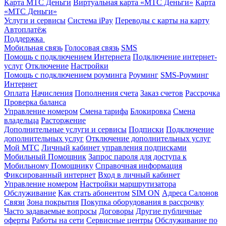
Карта МТС Деньги
Виртуальная карта «МТС Деньги»
Карта
«МТС Деньги»
Услуги и сервисы
Система iPay
Переводы с карты на карту
Автоплатёж
Поддержка
Мобильная связь
Голосовая связь
SMS
Помощь с подключением Интернета
Подключение интернет-
услуг
Отключение
Настройки
Помощь с подключением роуминга
Роуминг
SMS-Роуминг
Интернет
Оплата
Начисления
Пополнения счета
Заказ счетов
Рассрочка
Проверка баланса
Управление номером
Смена тарифа
Блокировка
Смена
владельца
Расторжение
Дополнительные услуги и сервисы
Подписки
Подключение
дополнительных услуг
Отключение дополнительных услуг
Мой МТС
Личный кабинет управления подписками
Мобильный Помощник
Запрос пароля для доступа к
Мобильному Помощнику
Справочная информация
Фиксированный интернет
Вход в личный кабинет
Управление номером
Настройки маршрутизатора
Обслуживание
Как стать абонентом
SIM ON
Адреса Салонов
Связи
Зона покрытия
Покупка оборудования в рассрочку
Часто задаваемые вопросы
Договоры
Другие публичные
оферты
Работы на сети
Сервисные центры
Обслуживание по