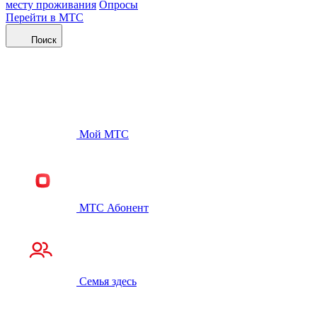
месту проживания
Опросы
Перейти в МТС
Поиск
Мой МТС
МТС Абонент
Семья здесь