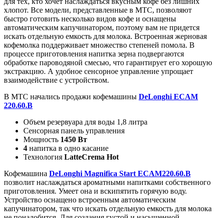
для тех, кто хочет наслаждаться вкусным кофе без лишних
хлопот. Все модели, представленные в МТС, позволяют
быстро готовить несколько видов кофе и оснащены
автоматическим капучинатором, поэтому вам не придется
искать отдельную емкость для молока. Встроенная жерновая
кофемолка поддерживает множество степеней помола. В
процессе приготовления напитка зерна подвергаются
обработке пароводяной смесью, что гарантирует его хорошую
экстракцию. А удобное сенсорное управление упрощает
взаимодействие с устройством.
В МТС начались продажи кофемашины
DeLonghi ECAM
220.60.B
Объем резервуара для воды 1,8 литра
Сенсорная панель управления
Мощность
1450 Вт
4
напитка в одно касание
Технология
LatteCrema Hot
Кофемашина
DeLonghi Magnifica Start ECAM220.60.B
позволит наслаждаться ароматными напитками собственного
приготовления.
Умеет она и вскипятить горячую воду.
Устройство оснащено встроенным автоматическим
капучинатором, так что искать отдельную емкость для молока
не понадобится. Для создания густой и насыщенной