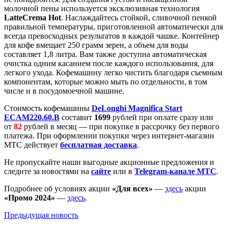
молочной пены используется эксклюзивная технология
LatteCrema Hot
. Наслаждайтесь стойкой, сливочной пенкой
правильной температуры, приготовленной автоматически для
всегда превосходных результатов в каждой чашке. Контейнер
для кофе вмещает 250 грамм зерен, а объем для воды
составляет 1,8 литра. Вам также доступна автоматическая
очистка одним касанием после каждого использования, для
легкого ухода. Кофемашину легко чистить благодаря съемным
компонентам, которые можно мыть по отдельности, в том
числе и в посудомоечной машине.
Стоимость кофемашины
DeLonghi Magnifica Start
ECAM220.60.B
составит
1699
рублей при оплате сразу или
от
82
рублей в месяц — при покупке в рассрочку без первого
платежа. При оформлении покупки через интернет-магазин
МТС действует
бесплатная доставка
.
Не пропускайте наши выгодные акционные предложения и
следите за новостями на
сайте
или в
Telegram-канале МТС
.
Подробнее об условиях акции
«Для всех»
—
здесь
акции
«Промо 2024»
—
здесь
.
Предыдущая
новость