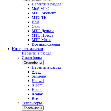
Перейти в раздел
Мой МТС
МТС Абонент
МТС ТВ
Иви
Окко
МТС Деньги
МТС Пресса
МТС Music
Все приложения
Интернет-магазин
Перейти в раздел
Смартфоны
Смартфоны
Перейти в раздел
Apple
Samsung
Huawei
Xiaomi
Honor
Realme
Все
Телевизоры
Телевизоры