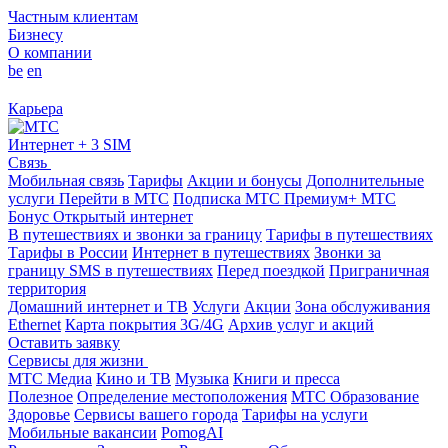
Частным клиентам
Бизнесу
О компании
be
en
Карьера
Интернет + 3 SIM
Связь
Мобильная связь
Тарифы
Акции и бонусы
Дополнительные
услуги
Перейти в МТС
Подписка МТС Премиум+
МТС
Бонус
Открытый интернет
В путешествиях и звонки за границу
Тарифы в путешествиях
Тарифы в России
Интернет в путешествиях
Звонки за
границу
SMS в путешествиях
Перед поездкой
Приграничная
территория
Домашний интернет и ТВ
Услуги
Акции
Зона обслуживания
Ethernet
Карта покрытия 3G/4G
Архив услуг и акций
Оставить заявку
Сервисы для жизни
МТС Медиа
Кино и ТВ
Музыка
Книги и пресса
Полезное
Определение местоположения
МТС Образование
Здоровье
Сервисы вашего города
Тарифы на услуги
Мобильные вакансии
PomogAI