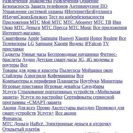
Развлечения
Знакомства
Развлечения
Общение
Безопасность
Защита телефонов
Антивирусное ПО
Управление системой охраны
#ИнтернетБезБуллинга
#НаучиСвоихБлизких
Тест по кибербезопасности
Приложения МТС
Мой МТС
МТС Абонент
МТС ТВ
Иви
Окко
МТС Деньги
МТС Пресса
МТС Music
Все приложения
Интернет-магазин
Смартфоны
Apple
Samsung
Huawei
Xiaomi
Honor
Realme
Все
Телевизоры
LG
Samsung
Xiaomi
Яндекс
iFFalcon
TV
приставки
Гаджеты
Умные часы
Беспроводные наушники
Фитнес-
браслеты
Аудио
Детские смарт-часы
3G, 4G модемы и
роутеры
Все
Товары для дома и красоты
Пылесосы
Мойщики окон
Стайлеры
Аэрогрили
Кофемашины
Все
Компьютеры и периферия
Планшеты
Ноутбуки
Мониторы
Игровые приставки
Игровые девайсы
Саундбары
Услуги
Страхование портативных устройств «Мобильная
защита»
Услуги по настройке
Сертификаты сервисной
программы «СМАРТ-защита
Акции
Для всех
Промо
Аксессуары выгодно
Промокод для
смарт-устройств
Услуги+
Все акции
Финансы
МТС Деньги
НаВсё. Электронные деньги в отсрочку
Открытый платёж