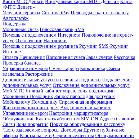
Карта МТС Деньги
Виртуальная карта «МТС Деньги»
Карта
«МТС Деньги»
Услуги и сервисы
Система iPay
Переводы с карты на карту
Автоплатёж
Поддержка
Мобильная связь
Голосовая связь
SMS
Помощь с подключением Интернета
Подключение интернет-
услуг
Отключение
Настройки
Помощь с подключением роуминга
Роуминг
SMS-Роуминг
Интернет
Оплата
Начисления
Пополнения счета
Заказ счетов
Рассрочка
Проверка баланса
Управление номером
Смена тарифа
Блокировка
Смена
владельца
Расторжение
Дополнительные услуги и сервисы
Подписки
Подключение
дополнительных услуг
Отключение дополнительных услуг
Мой МТС
Личный кабинет управления подписками
Мобильный Помощник
Запрос пароля для доступа к
Мобильному Помощнику
Справочная информация
Фиксированный интернет
Вход в личный кабинет
Управление номером
Настройки маршрутизатора
Обслуживание
Как стать абонентом
SIM ON
Адреса Салонов
Связи
Зона покрытия
Покупка оборудования в рассрочку
Часто задаваемые вопросы
Договоры
Другие публичные
оферты
Работы на сети
Сервисные центры
Обслуживание по