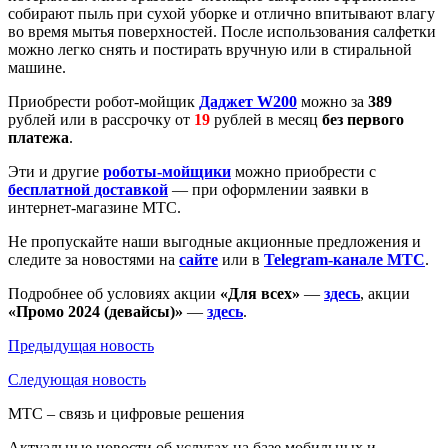
собирают пыль при сухой уборке и отлично впитывают влагу
во время мытья поверхностей. После использования салфетки
можно легко снять и постирать вручную или в стиральной
машине.
Приобрести робот-мойщик
Даджет W200
можно за
389
рублей или в рассрочку от
19
рублей в месяц
без первого
платежа
.
Эти и другие
роботы-мойщики
можно приобрести с
бесплатной доставкой
— при оформлении заявки в
интернет-магазине МТС.
Не пропускайте наши выгодные акционные предложения и
следите за новостями на
сайте
или в
Telegram-канале МТС
.
Подробнее об условиях акции
«Для всех»
—
здесь
, акции
«Промо 2024
(девайсы)»
—
здесь
.
Предыдущая
новость
Следующая
новость
МТС – связь и цифровые решения
Актуальные новости об услугах на базе мобильных и