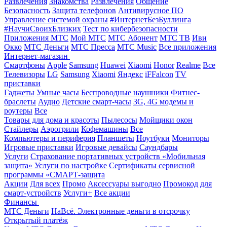
Развлечения
Знакомства
Развлечения
Общение
Безопасность
Защита телефонов
Антивирусное ПО
Управление системой охраны
#ИнтернетБезБуллинга
#НаучиСвоихБлизких
Тест по кибербезопасности
Приложения МТС
Мой МТС
МТС Абонент
МТС ТВ
Иви
Окко
МТС Деньги
МТС Пресса
МТС Music
Все приложения
Интернет-магазин
Смартфоны
Apple
Samsung
Huawei
Xiaomi
Honor
Realme
Все
Телевизоры
LG
Samsung
Xiaomi
Яндекс
iFFalcon
TV
приставки
Гаджеты
Умные часы
Беспроводные наушники
Фитнес-
браслеты
Аудио
Детские смарт-часы
3G, 4G модемы и
роутеры
Все
Товары для дома и красоты
Пылесосы
Мойщики окон
Стайлеры
Аэрогрили
Кофемашины
Все
Компьютеры и периферия
Планшеты
Ноутбуки
Мониторы
Игровые приставки
Игровые девайсы
Саундбары
Услуги
Страхование портативных устройств «Мобильная
защита»
Услуги по настройке
Сертификаты сервисной
программы «СМАРТ-защита
Акции
Для всех
Промо
Аксессуары выгодно
Промокод для
смарт-устройств
Услуги+
Все акции
Финансы
МТС Деньги
НаВсё. Электронные деньги в отсрочку
Открытый платёж