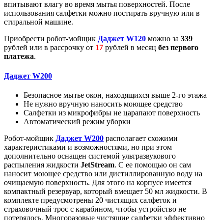
впитывают влагу во время мытья поверхностей. После
использования салфетки можно постирать вручную или в
стиральной машине.
Приобрести робот-мойщик
Даджет W120
можно за
339
рублей или в рассрочку от
17
рублей в месяц
без первого
платежа
.
Даджет W200
Безопасное мытье окон, находящихся выше 2-го этажа
Не нужно вручную наносить моющее средство
Салфетки из микрофибры не царапают поверхность
Автоматический режим уборки
Робот-мойщик
Даджет W200
располагает схожими
характеристиками и возможностями, но при этом
дополнительно оснащен системой ультразвукового
распыления жидкости
JetStream
. С ее помощью он сам
наносит моющее средство или дистиллированную воду на
очищаемую поверхность. Для этого на корпусе имеется
компактный резервуар, который вмещает 50 мл жидкости. В
комплекте предусмотрены 20 чистящих салфеток и
страховочный трос с карабином, чтобы устройство не
потерялось. Многоразовые чистящие салфетки эффективно