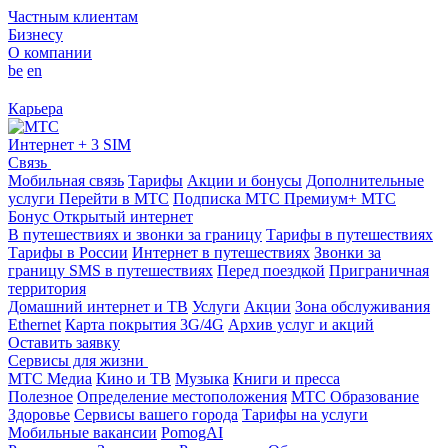
Частным клиентам
Бизнесу
О компании
be
en
Карьера
Интернет + 3 SIM
Связь
Мобильная связь
Тарифы
Акции и бонусы
Дополнительные
услуги
Перейти в МТС
Подписка МТС Премиум+
МТС
Бонус
Открытый интернет
В путешествиях и звонки за границу
Тарифы в путешествиях
Тарифы в России
Интернет в путешествиях
Звонки за
границу
SMS в путешествиях
Перед поездкой
Приграничная
территория
Домашний интернет и ТВ
Услуги
Акции
Зона обслуживания
Ethernet
Карта покрытия 3G/4G
Архив услуг и акций
Оставить заявку
Сервисы для жизни
МТС Медиа
Кино и ТВ
Музыка
Книги и пресса
Полезное
Определение местоположения
МТС Образование
Здоровье
Сервисы вашего города
Тарифы на услуги
Мобильные вакансии
PomogAI