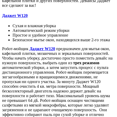
кафельной плитки и других поверхностей. Девайсы Даджет
все сделают за вас!
Даджет W120
Сухая и влажная уборка
Автоматический режим уборки
Простое и удобное управление
Безопасное мытье окон, находящихся выше 2-го этажа
Робот-мойщик
Даджет W120
предназначен для
мытья окон,
кафельной плитки, мозаичных и зеркальных поверхностей.
Чтобы начать уборку, достаточно просто поместить девайс на
нужную поверхность, выбрать один из
трех режимов
автоматической уборки, а затем запустить процесс с пульта
дистанционного управления. Робот-мойщик перемещается
зигзагообразными и вращающимися движениями, не
пропуская ни одного участка. За минуту Даджет W120
способен очистить 4 кв. метра поверхности. Мощный
бесколлекторный двигатель надежно держит девайс на
поверхности и работает тихо. Максимальный уровень шума
не превышает 64 дБ. Робот-мойщик оснащен чистящими
салфетками из мягкой микрофибры, которые легко удаляют
загрязнения и не царапают очищаемую поверхность. Они
эффективно собирают пыль при сухой уборке и отлично