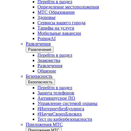
Перейти в раздел
Определение местоположения
МТС Образование
Здоровье
Сервисы вашего города
Тарифы на услуги
Мобильные вакансии
PomogAI
Развлечения
Развлечения
Перейти в раздел
Знакомства
Развлечения
Общение
Безопасность
Безопасность
Перейти в раздел
Защита телефонов
Антивирусное ПО
Управление системой охраны
#ИнтернетБезБуллинга
#НаучиСвоихБлизких
Тест по кибербезопасности
Приложения МТС
Приложения МТС