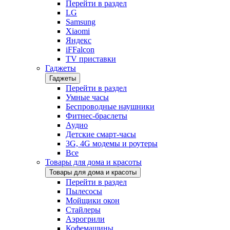
Перейти в раздел
LG
Samsung
Xiaomi
Яндекс
iFFalcon
TV приставки
Гаджеты
Гаджеты
Перейти в раздел
Умные часы
Беспроводные наушники
Фитнес-браслеты
Аудио
Детские смарт-часы
3G, 4G модемы и роутеры
Все
Товары для дома и красоты
Товары для дома и красоты
Перейти в раздел
Пылесосы
Мойщики окон
Стайлеры
Аэрогрили
Кофемашины