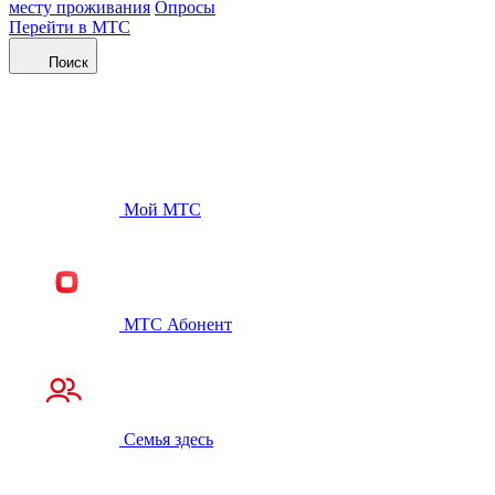
месту проживания
Опросы
Перейти в МТС
Поиск
Мой МТС
МТС Абонент
Семья здесь