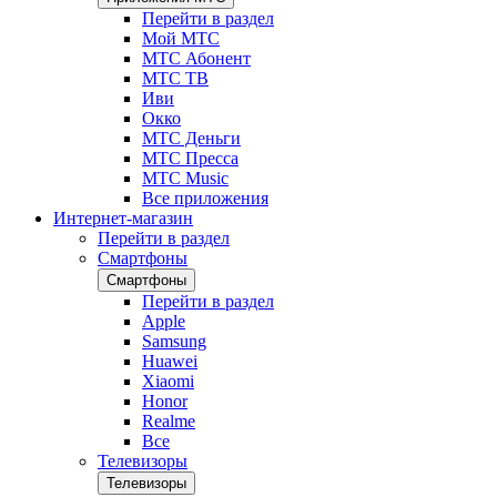
Перейти в раздел
Мой МТС
МТС Абонент
МТС ТВ
Иви
Окко
МТС Деньги
МТС Пресса
МТС Music
Все приложения
Интернет-магазин
Перейти в раздел
Смартфоны
Смартфоны
Перейти в раздел
Apple
Samsung
Huawei
Xiaomi
Honor
Realme
Все
Телевизоры
Телевизоры