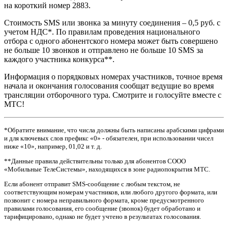
на короткий номер 2883.
Стоимость SMS или звонка за минуту соединения – 0,5 руб. с
учетом НДС*. По правилам проведения национального
отбора с одного абонентского номера может быть совершено
не больше 10 звонков и отправлено не больше 10 SMS за
каждого участника конкурса**.
Информация о порядковых номерах участников, точное время
начала и окончания голосования сообщат ведущие во время
трансляции отборочного тура. Смотрите и голосуйте вместе с
МТС!
*Обратите внимание, что числа должны быть написаны арабскими цифрами
и для ключевых слов префикс «0» - обязателен, при использовании чисел
ниже «10», например, 01,02 и т. д.
**Данные правила действительны только для абонентов СООО
«Мобильные ТелеСистемы», находящихся в зоне радиопокрытия МТС.
Если абонент отправит SMS-сообщение с любым текстом, не
соответствующим номерам участников, или любого другого формата, или
позвонит с номера неправильного формата, кроме предусмотренного
правилами голосования, его сообщение (звонок) будет обработано и
тарифицировано, однако не будет учтено в результатах голосования.