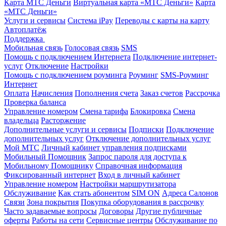
Карта МТС Деньги
Виртуальная карта «МТС Деньги»
Карта
«МТС Деньги»
Услуги и сервисы
Система iPay
Переводы с карты на карту
Автоплатёж
Поддержка
Мобильная связь
Голосовая связь
SMS
Помощь с подключением Интернета
Подключение интернет-
услуг
Отключение
Настройки
Помощь с подключением роуминга
Роуминг
SMS-Роуминг
Интернет
Оплата
Начисления
Пополнения счета
Заказ счетов
Рассрочка
Проверка баланса
Управление номером
Смена тарифа
Блокировка
Смена
владельца
Расторжение
Дополнительные услуги и сервисы
Подписки
Подключение
дополнительных услуг
Отключение дополнительных услуг
Мой МТС
Личный кабинет управления подписками
Мобильный Помощник
Запрос пароля для доступа к
Мобильному Помощнику
Справочная информация
Фиксированный интернет
Вход в личный кабинет
Управление номером
Настройки маршрутизатора
Обслуживание
Как стать абонентом
SIM ON
Адреса Салонов
Связи
Зона покрытия
Покупка оборудования в рассрочку
Часто задаваемые вопросы
Договоры
Другие публичные
оферты
Работы на сети
Сервисные центры
Обслуживание по