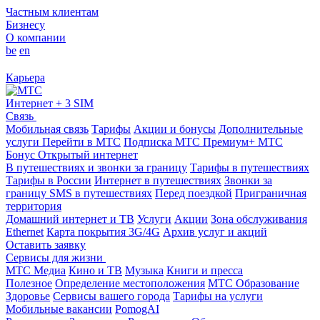
Частным клиентам
Бизнесу
О компании
be
en
Карьера
Интернет + 3 SIM
Связь
Мобильная связь
Тарифы
Акции и бонусы
Дополнительные
услуги
Перейти в МТС
Подписка МТС Премиум+
МТС
Бонус
Открытый интернет
В путешествиях и звонки за границу
Тарифы в путешествиях
Тарифы в России
Интернет в путешествиях
Звонки за
границу
SMS в путешествиях
Перед поездкой
Приграничная
территория
Домашний интернет и ТВ
Услуги
Акции
Зона обслуживания
Ethernet
Карта покрытия 3G/4G
Архив услуг и акций
Оставить заявку
Сервисы для жизни
МТС Медиа
Кино и ТВ
Музыка
Книги и пресса
Полезное
Определение местоположения
МТС Образование
Здоровье
Сервисы вашего города
Тарифы на услуги
Мобильные вакансии
PomogAI