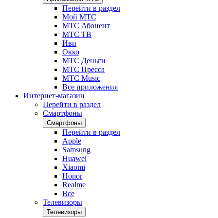
Перейти в раздел
Мой МТС
МТС Абонент
МТС ТВ
Иви
Окко
МТС Деньги
МТС Пресса
МТС Music
Все приложения
Интернет-магазин
Перейти в раздел
Смартфоны
Смартфоны
Перейти в раздел
Apple
Samsung
Huawei
Xiaomi
Honor
Realme
Все
Телевизоры
Телевизоры