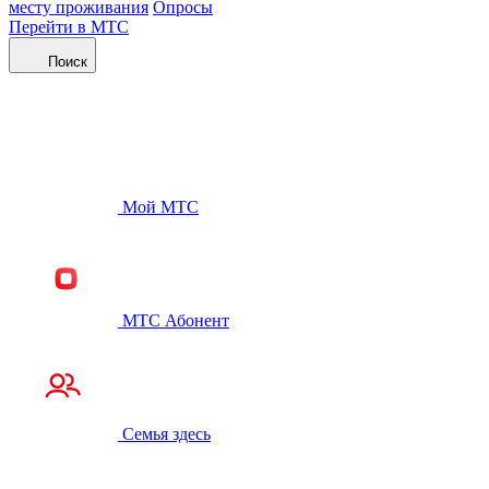
месту проживания
Опросы
Перейти в МТС
Поиск
Мой МТС
МТС Абонент
Семья здесь