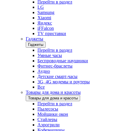
Перейти в раздел
LG
Samsung
Xiaomi
Яндекс
iFFalcon
TV приставки
Гаджеты
Гаджеты
Перейти в раздел
Умные часы
Беспроводные наушники
Фитнес-браслеты
Аудио
Детские смарт-часы
3G, 4G модемы и роутеры
Все
Товары для дома и красоты
Товары для дома и красоты
Перейти в раздел
Пылесосы
Мойщики окон
Стайлеры
Аэрогрили
Кофемашины