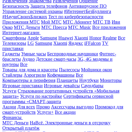
Развлечения
Знакомства
Развлечения
Общение
Безопасность
Защита телефонов
Антивирусное ПО
Управление системой охраны
#ИнтернетБезБуллинга
#НаучиСвоихБлизких
Тест по кибербезопасности
Приложения МТС
Мой МТС
МТС Абонент
МТС ТВ
Иви
Окко
МТС Деньги
МТС Пресса
МТС Music
Все приложения
Интернет-магазин
Смартфоны
Apple
Samsung
Huawei
Xiaomi
Honor
Realme
Все
Телевизоры
LG
Samsung
Xiaomi
Яндекс
iFFalcon
TV
приставки
Гаджеты
Умные часы
Беспроводные наушники
Фитнес-
браслеты
Аудио
Детские смарт-часы
3G, 4G модемы и
роутеры
Все
Товары для дома и красоты
Пылесосы
Мойщики окон
Стайлеры
Аэрогрили
Кофемашины
Все
Компьютеры и периферия
Планшеты
Ноутбуки
Мониторы
Игровые приставки
Игровые девайсы
Саундбары
Услуги
Страхование портативных устройств «Мобильная
защита»
Услуги по настройке
Сертификаты сервисной
программы «СМАРТ-защита
Акции
Для всех
Промо
Аксессуары выгодно
Промокод для
смарт-устройств
Услуги+
Все акции
Финансы
МТС Деньги
НаВсё. Электронные деньги в отсрочку
Открытый платёж