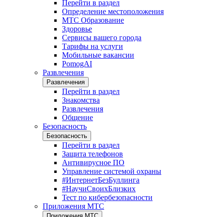
Перейти в раздел
Определение местоположения
МТС Образование
Здоровье
Сервисы вашего города
Тарифы на услуги
Мобильные вакансии
PomogAI
Развлечения
Развлечения
Перейти в раздел
Знакомства
Развлечения
Общение
Безопасность
Безопасность
Перейти в раздел
Защита телефонов
Антивирусное ПО
Управление системой охраны
#ИнтернетБезБуллинга
#НаучиСвоихБлизких
Тест по кибербезопасности
Приложения МТС
Приложения МТС