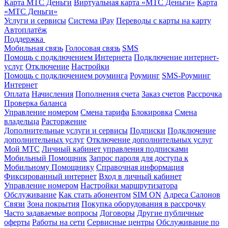
Карта МТС Деньги
Виртуальная карта «МТС Деньги»
Карта
«МТС Деньги»
Услуги и сервисы
Система iPay
Переводы с карты на карту
Автоплатёж
Поддержка
Мобильная связь
Голосовая связь
SMS
Помощь с подключением Интернета
Подключение интернет-
услуг
Отключение
Настройки
Помощь с подключением роуминга
Роуминг
SMS-Роуминг
Интернет
Оплата
Начисления
Пополнения счета
Заказ счетов
Рассрочка
Проверка баланса
Управление номером
Смена тарифа
Блокировка
Смена
владельца
Расторжение
Дополнительные услуги и сервисы
Подписки
Подключение
дополнительных услуг
Отключение дополнительных услуг
Мой МТС
Личный кабинет управления подписками
Мобильный Помощник
Запрос пароля для доступа к
Мобильному Помощнику
Справочная информация
Фиксированный интернет
Вход в личный кабинет
Управление номером
Настройки маршрутизатора
Обслуживание
Как стать абонентом
SIM ON
Адреса Салонов
Связи
Зона покрытия
Покупка оборудования в рассрочку
Часто задаваемые вопросы
Договоры
Другие публичные
оферты
Работы на сети
Сервисные центры
Обслуживание по