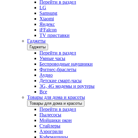
Перейти в раздел
LG
Samsung
Xiaomi
Яндекс
iFFalcon
TV приставки
Гаджеты
Гаджеты
Перейти в раздел
Умные часы
Беспроводные наушники
Фитнес-браслеты
Аудио
Детские смарт-часы
3G, 4G модемы и роутеры
Все
Товары для дома и красоты
Товары для дома и красоты
Перейти в раздел
Пылесосы
Мойщики окон
Стайлеры
Аэрогрили
Кофемашины