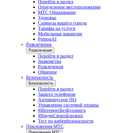
Перейти в раздел
Определение местоположения
МТС Образование
Здоровье
Сервисы вашего города
Тарифы на услуги
Мобильные вакансии
PomogAI
Развлечения
Развлечения
Перейти в раздел
Знакомства
Развлечения
Общение
Безопасность
Безопасность
Перейти в раздел
Защита телефонов
Антивирусное ПО
Управление системой охраны
#ИнтернетБезБуллинга
#НаучиСвоихБлизких
Тест по кибербезопасности
Приложения МТС
Приложения МТС