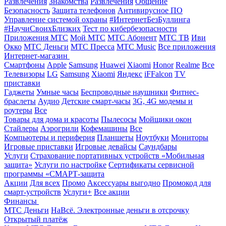
Развлечения
Знакомства
Развлечения
Общение
Безопасность
Защита телефонов
Антивирусное ПО
Управление системой охраны
#ИнтернетБезБуллинга
#НаучиСвоихБлизких
Тест по кибербезопасности
Приложения МТС
Мой МТС
МТС Абонент
МТС ТВ
Иви
Окко
МТС Деньги
МТС Пресса
МТС Music
Все приложения
Интернет-магазин
Смартфоны
Apple
Samsung
Huawei
Xiaomi
Honor
Realme
Все
Телевизоры
LG
Samsung
Xiaomi
Яндекс
iFFalcon
TV
приставки
Гаджеты
Умные часы
Беспроводные наушники
Фитнес-
браслеты
Аудио
Детские смарт-часы
3G, 4G модемы и
роутеры
Все
Товары для дома и красоты
Пылесосы
Мойщики окон
Стайлеры
Аэрогрили
Кофемашины
Все
Компьютеры и периферия
Планшеты
Ноутбуки
Мониторы
Игровые приставки
Игровые девайсы
Саундбары
Услуги
Страхование портативных устройств «Мобильная
защита»
Услуги по настройке
Сертификаты сервисной
программы «СМАРТ-защита
Акции
Для всех
Промо
Аксессуары выгодно
Промокод для
смарт-устройств
Услуги+
Все акции
Финансы
МТС Деньги
НаВсё. Электронные деньги в отсрочку
Открытый платёж