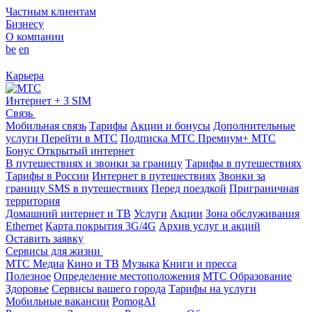
Частным клиентам
Бизнесу
О компании
be
en
Карьера
Интернет + 3 SIM
Связь
Мобильная связь
Тарифы
Акции и бонусы
Дополнительные
услуги
Перейти в МТС
Подписка МТС Премиум+
МТС
Бонус
Открытый интернет
В путешествиях и звонки за границу
Тарифы в путешествиях
Тарифы в России
Интернет в путешествиях
Звонки за
границу
SMS в путешествиях
Перед поездкой
Приграничная
территория
Домашний интернет и ТВ
Услуги
Акции
Зона обслуживания
Ethernet
Карта покрытия 3G/4G
Архив услуг и акций
Оставить заявку
Сервисы для жизни
МТС Медиа
Кино и ТВ
Музыка
Книги и пресса
Полезное
Определение местоположения
МТС Образование
Здоровье
Сервисы вашего города
Тарифы на услуги
Мобильные вакансии
PomogAI