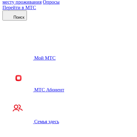
месту проживания
Опросы
Перейти в МТС
Поиск
Мой МТС
МТС Абонент
Семья здесь