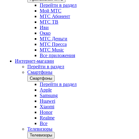
Перейти в раздел
Мой МТС
МТС Абонент
МТС ТВ
Иви
Окко
МТС Деньги
МТС Пресса
МТС Music
Все приложения
Интернет-магазин
Перейти в раздел
Смартфоны
Смартфоны
Перейти в раздел
Apple
Samsung
Huawei
Xiaomi
Honor
Realme
Все
Телевизоры
Телевизоры