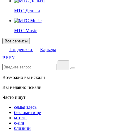
МТС Деньги
МТС Music
Все сервисы
Поддержка
Карьера
BE
EN
Возможно вы искали
Вы недавно искали
Часто ищут
семья здесь
безлимитище
мтс тв
e-sim
близкий