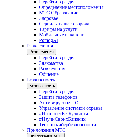
Перейти в раздел
Определение местоположения
МТС Образование
Здоровье
Сервисы вашего города
Тарифы на услуги
Мобильные вакансии
PomogAI
Развлечения
Развлечения
Перейти в раздел
Знакомства
Развлечения
Общение
Безопасность
Безопасность
Перейти в раздел
Защита телефонов
Антивирусное ПО
Управление системой охраны
#ИнтернетБезБуллинга
#НаучиСвоихБлизких
Тест по кибербезопасности
Приложения МТС
Приложения МТС