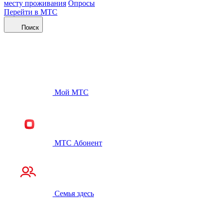
месту проживания
Опросы
Перейти в МТС
Поиск
Мой МТС
МТС Абонент
Семья здесь