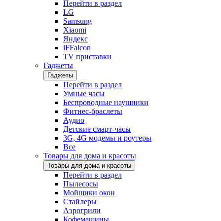
Перейти в раздел
LG
Samsung
Xiaomi
Яндекс
iFFalcon
TV приставки
Гаджеты
Гаджеты
Перейти в раздел
Умные часы
Беспроводные наушники
Фитнес-браслеты
Аудио
Детские смарт-часы
3G, 4G модемы и роутеры
Все
Товары для дома и красоты
Товары для дома и красоты
Перейти в раздел
Пылесосы
Мойщики окон
Стайлеры
Аэрогрили
Кофемашины