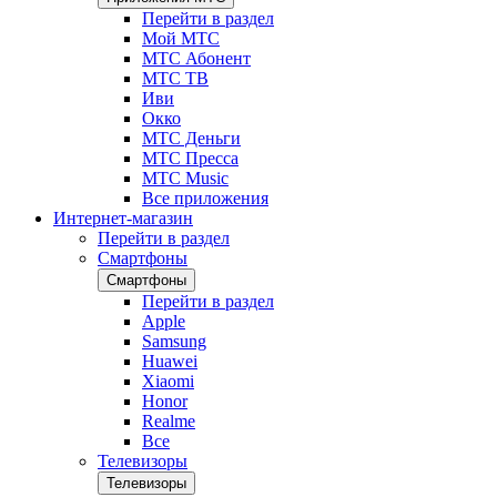
Перейти в раздел
Мой МТС
МТС Абонент
МТС ТВ
Иви
Окко
МТС Деньги
МТС Пресса
МТС Music
Все приложения
Интернет-магазин
Перейти в раздел
Смартфоны
Смартфоны
Перейти в раздел
Apple
Samsung
Huawei
Xiaomi
Honor
Realme
Все
Телевизоры
Телевизоры