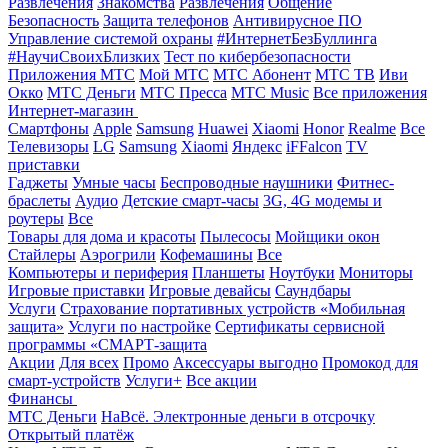
Развлечения
Знакомства
Развлечения
Общение
Безопасность
Защита телефонов
Антивирусное ПО
Управление системой охраны
#ИнтернетБезБуллинга
#НаучиСвоихБлизких
Тест по кибербезопасности
Приложения МТС
Мой МТС
МТС Абонент
МТС ТВ
Иви
Окко
МТС Деньги
МТС Пресса
МТС Music
Все приложения
Интернет-магазин
Смартфоны
Apple
Samsung
Huawei
Xiaomi
Honor
Realme
Все
Телевизоры
LG
Samsung
Xiaomi
Яндекс
iFFalcon
TV
приставки
Гаджеты
Умные часы
Беспроводные наушники
Фитнес-
браслеты
Аудио
Детские смарт-часы
3G, 4G модемы и
роутеры
Все
Товары для дома и красоты
Пылесосы
Мойщики окон
Стайлеры
Аэрогрили
Кофемашины
Все
Компьютеры и периферия
Планшеты
Ноутбуки
Мониторы
Игровые приставки
Игровые девайсы
Саундбары
Услуги
Страхование портативных устройств «Мобильная
защита»
Услуги по настройке
Сертификаты сервисной
программы «СМАРТ-защита
Акции
Для всех
Промо
Аксессуары выгодно
Промокод для
смарт-устройств
Услуги+
Все акции
Финансы
МТС Деньги
НаВсё. Электронные деньги в отсрочку
Открытый платёж