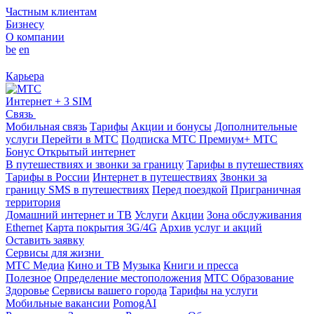
Частным клиентам
Бизнесу
О компании
be
en
Карьера
Интернет + 3 SIM
Связь
Мобильная связь
Тарифы
Акции и бонусы
Дополнительные
услуги
Перейти в МТС
Подписка МТС Премиум+
МТС
Бонус
Открытый интернет
В путешествиях и звонки за границу
Тарифы в путешествиях
Тарифы в России
Интернет в путешествиях
Звонки за
границу
SMS в путешествиях
Перед поездкой
Приграничная
территория
Домашний интернет и ТВ
Услуги
Акции
Зона обслуживания
Ethernet
Карта покрытия 3G/4G
Архив услуг и акций
Оставить заявку
Сервисы для жизни
МТС Медиа
Кино и ТВ
Музыка
Книги и пресса
Полезное
Определение местоположения
МТС Образование
Здоровье
Сервисы вашего города
Тарифы на услуги
Мобильные вакансии
PomogAI