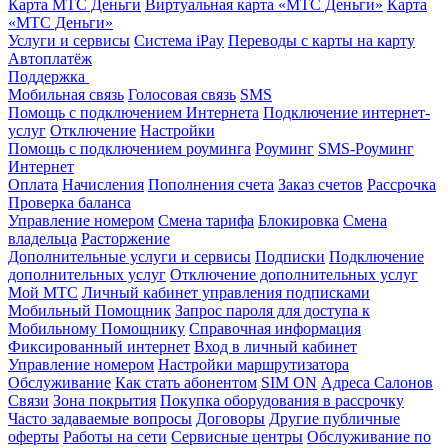
Карта МТС Деньги
Виртуальная карта «МТС Деньги»
Карта
«МТС Деньги»
Услуги и сервисы
Система iPay
Переводы с карты на карту
Автоплатёж
Поддержка
Мобильная связь
Голосовая связь
SMS
Помощь с подключением Интернета
Подключение интернет-
услуг
Отключение
Настройки
Помощь с подключением роуминга
Роуминг
SMS-Роуминг
Интернет
Оплата
Начисления
Пополнения счета
Заказ счетов
Рассрочка
Проверка баланса
Управление номером
Смена тарифа
Блокировка
Смена
владельца
Расторжение
Дополнительные услуги и сервисы
Подписки
Подключение
дополнительных услуг
Отключение дополнительных услуг
Мой МТС
Личный кабинет управления подписками
Мобильный Помощник
Запрос пароля для доступа к
Мобильному Помощнику
Справочная информация
Фиксированный интернет
Вход в личный кабинет
Управление номером
Настройки маршрутизатора
Обслуживание
Как стать абонентом
SIM ON
Адреса Салонов
Связи
Зона покрытия
Покупка оборудования в рассрочку
Часто задаваемые вопросы
Договоры
Другие публичные
оферты
Работы на сети
Сервисные центры
Обслуживание по