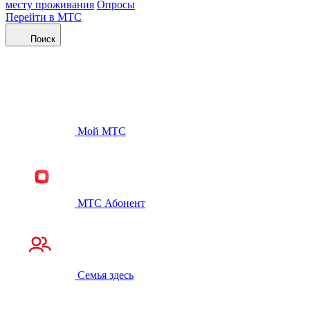
месту проживания
Опросы
Перейти в МТС
Поиск
Мой МТС
МТС Абонент
Семья здесь