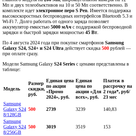
Мп и двух телеобъективов на 10 и 50 Мп соответственно. В
комплекте идет
электронное перо S Pen
. Имеется поддержка
высокоскоростных беспроводных интерфейсов Bluetooth 5.3 и
Wi-Fi 7. Долго работать от одного заряда позволяет
аккумулятор емкостью
5000 мАч
с поддержкой беспроводной
зарядки и быстрой зарядки мощностью
45 Вт
.
По 4 августа 2024 года при покупке смартфонов
Samsung
Galaxy S24, S24+ и S24 Ultra
действует скидка
500
рублей —
при оплате сразу.
Модели Samsung Galaxy
S24 Series
с ценами представлены в
таблице:
Единая цена
Единая
Платеж в
Размер
по акции
цена по
рассрочку на
Модель
скидки,
«Промо
акции «Для
2 года*, руб/
руб.
2024», руб.
всех», руб.
23 мес
Samsung
Galaxy S24
500
2739
3239
140,83
8/128GB
Samsung
Galaxy S24
500
3019
3519
153
8/256GB