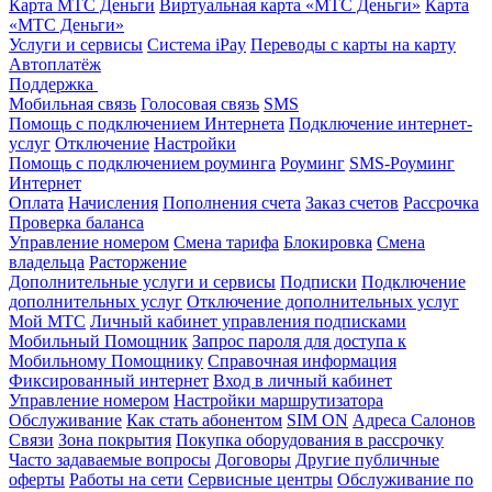
Карта МТС Деньги
Виртуальная карта «МТС Деньги»
Карта
«МТС Деньги»
Услуги и сервисы
Система iPay
Переводы с карты на карту
Автоплатёж
Поддержка
Мобильная связь
Голосовая связь
SMS
Помощь с подключением Интернета
Подключение интернет-
услуг
Отключение
Настройки
Помощь с подключением роуминга
Роуминг
SMS-Роуминг
Интернет
Оплата
Начисления
Пополнения счета
Заказ счетов
Рассрочка
Проверка баланса
Управление номером
Смена тарифа
Блокировка
Смена
владельца
Расторжение
Дополнительные услуги и сервисы
Подписки
Подключение
дополнительных услуг
Отключение дополнительных услуг
Мой МТС
Личный кабинет управления подписками
Мобильный Помощник
Запрос пароля для доступа к
Мобильному Помощнику
Справочная информация
Фиксированный интернет
Вход в личный кабинет
Управление номером
Настройки маршрутизатора
Обслуживание
Как стать абонентом
SIM ON
Адреса Салонов
Связи
Зона покрытия
Покупка оборудования в рассрочку
Часто задаваемые вопросы
Договоры
Другие публичные
оферты
Работы на сети
Сервисные центры
Обслуживание по