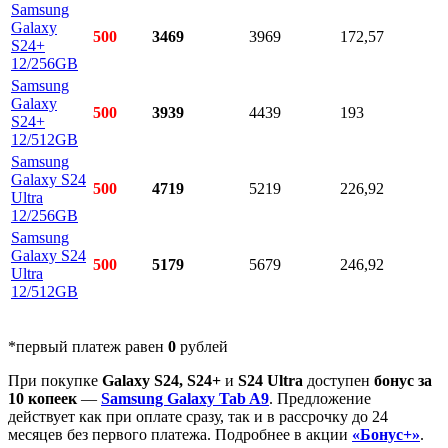
Samsung
Galaxy
500
3469
3969
172,57
S24+
12/256GB
Samsung
Galaxy
500
3939
4439
193
S24+
12/512GB
Samsung
Galaxy S24
500
4719
5219
226,92
Ultra
12/256GB
Samsung
Galaxy S24
500
5179
5679
246,92
Ultra
12/512GB
*первый платеж равен
0
рублей
При покупке
Galaxy S24, S24+
и
S24 Ultra
доступен
бонус за
10 копеек
—
Samsung Galaxy Tab A9
. Предложение
действует как при оплате сразу, так и в рассрочку до 24
месяцев без первого платежа. Подробнее в акции
«Бонус+»
.