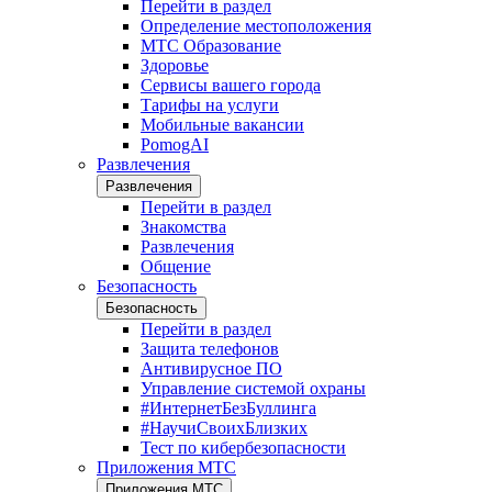
Перейти в раздел
Определение местоположения
МТС Образование
Здоровье
Сервисы вашего города
Тарифы на услуги
Мобильные вакансии
PomogAI
Развлечения
Развлечения
Перейти в раздел
Знакомства
Развлечения
Общение
Безопасность
Безопасность
Перейти в раздел
Защита телефонов
Антивирусное ПО
Управление системой охраны
#ИнтернетБезБуллинга
#НаучиСвоихБлизких
Тест по кибербезопасности
Приложения МТС
Приложения МТС