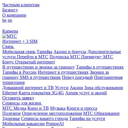
Частным клиентам
Бизнесу
О компании
be
en
Карьера
Интернет + 3 SIM
Связь
Мобильная связь
Тарифы
Акции и бонусы
Дополнительные
услуги
Перейти в МТС
Подписка МТС Премиум+
МТС
Бонус
Открытый интернет
В путешествиях и звонки за границу
Тарифы в путешествиях
Тарифы в России
Интернет в путешествиях
Звонки за
границу
SMS в путешествиях
Перед поездкой
Приграничная
территория
Домашний интернет и ТВ
Услуги
Акции
Зона обслуживания
Ethernet
Карта покрытия 3G/4G
Архив услуг и акций
Оставить заявку
Сервисы для жизни
МТС Медиа
Кино и ТВ
Музыка
Книги и пресса
Полезное
Определение местоположения
МТС Образование
Здоровье
Сервисы вашего города
Тарифы на услуги
Мобильные вакансии
PomogAI