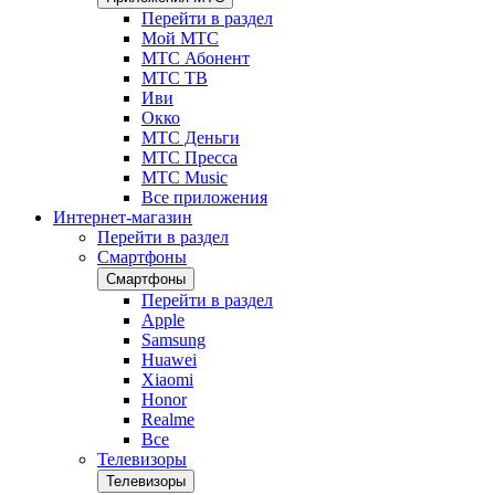
Перейти в раздел
Мой МТС
МТС Абонент
МТС ТВ
Иви
Окко
МТС Деньги
МТС Пресса
МТС Music
Все приложения
Интернет-магазин
Перейти в раздел
Смартфоны
Смартфоны
Перейти в раздел
Apple
Samsung
Huawei
Xiaomi
Honor
Realme
Все
Телевизоры
Телевизоры