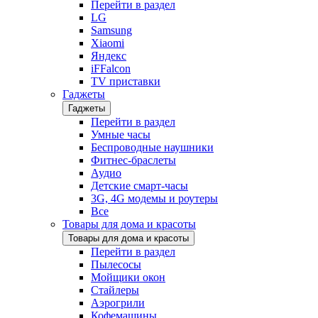
Перейти в раздел
LG
Samsung
Xiaomi
Яндекс
iFFalcon
TV приставки
Гаджеты
Гаджеты
Перейти в раздел
Умные часы
Беспроводные наушники
Фитнес-браслеты
Аудио
Детские смарт-часы
3G, 4G модемы и роутеры
Все
Товары для дома и красоты
Товары для дома и красоты
Перейти в раздел
Пылесосы
Мойщики окон
Стайлеры
Аэрогрили
Кофемашины