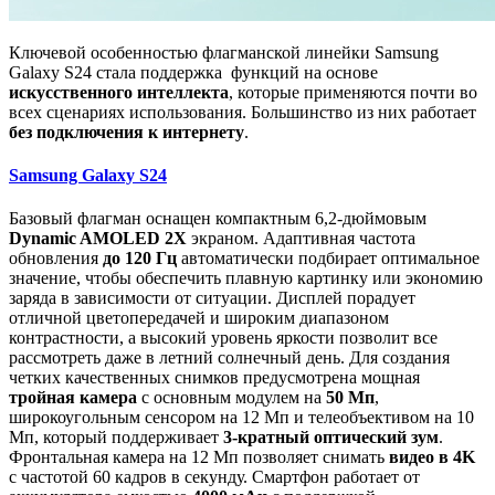
Ключевой особенностью флагманской линейки Samsung
Galaxy S24 стала поддержка функций на основе
искусственного интеллекта
, которые применяются почти во
всех сценариях использования. Большинство из них работает
без подключения к интернету
.
Samsung Galaxy S24
Базовый флагман оснащен компактным 6,2-дюймовым
Dynamic AMOLED 2X
экраном. Адаптивная частота
обновления
до 120 Гц
автоматически подбирает оптимальное
значение, чтобы обеспечить плавную картинку или экономию
заряда в зависимости от ситуации. Дисплей порадует
отличной цветопередачей и широким диапазоном
контрастности, а высокий уровень яркости позволит все
рассмотреть даже в летний солнечный день. Для создания
четких качественных снимков предусмотрена мощная
тройная камера
с основным модулем на
50 Мп
,
широкоугольным сенсором на 12 Мп и телеобъективом на 10
Мп, который поддерживает
3-кратный оптический зум
.
Фронтальная камера на 12 Мп позволяет снимать
видео в 4K
с частотой 60 кадров в секунду. Смартфон работает от