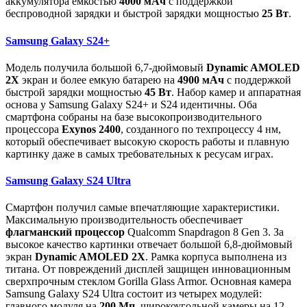
аккумулятора емкостью
4000 мАч
с поддержкой
беспроводной зарядки и быстрой зарядки мощностью
25 Вт
.
Samsung Galaxy S24+
Модель получила большой 6,7-дюймовый
Dynamic AMOLED
2X
экран и более емкую батарею на
4900 мАч
с поддержкой
быстрой зарядки мощностью
45 Вт
. Набор камер и аппаратная
основа у Samsung Galaxy S24+ и S24 идентичны. Оба
смартфона собраны на базе высокопроизводительного
процессора
Exynos 2400
, созданного по техпроцессу 4 нм,
который обеспечивает высокую скорость работы и плавную
картинку даже в самых требовательных к ресусам играх.
Samsung Galaxy S24 Ultra
Смартфон получил самые впечатляющие характеристики.
Максимальную производительность обеспечивает
флагманский процессор
Qualcomm Snapdragon 8 Gen 3. За
высокое качество картинки отвечает большой 6,8-дюймовый
экран
Dynamic AMOLED 2X
. Рамка корпуса выполнена из
титана. От повреждений дисплей защищен инновационным
сверхпрочным стеклом Gorilla Glass Armor. Основная камера
Samsung Galaxy S24 Ultra состоит из четырех модулей:
главного модуля на
200 Мп
, широкоугольной камеры на 12