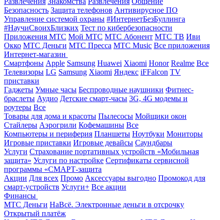
Развлечения
Знакомства
Развлечения
Общение
Безопасность
Защита телефонов
Антивирусное ПО
Управление системой охраны
#ИнтернетБезБуллинга
#НаучиСвоихБлизких
Тест по кибербезопасности
Приложения МТС
Мой МТС
МТС Абонент
МТС ТВ
Иви
Окко
МТС Деньги
МТС Пресса
МТС Music
Все приложения
Интернет-магазин
Смартфоны
Apple
Samsung
Huawei
Xiaomi
Honor
Realme
Все
Телевизоры
LG
Samsung
Xiaomi
Яндекс
iFFalcon
TV
приставки
Гаджеты
Умные часы
Беспроводные наушники
Фитнес-
браслеты
Аудио
Детские смарт-часы
3G, 4G модемы и
роутеры
Все
Товары для дома и красоты
Пылесосы
Мойщики окон
Стайлеры
Аэрогрили
Кофемашины
Все
Компьютеры и периферия
Планшеты
Ноутбуки
Мониторы
Игровые приставки
Игровые девайсы
Саундбары
Услуги
Страхование портативных устройств «Мобильная
защита»
Услуги по настройке
Сертификаты сервисной
программы «СМАРТ-защита
Акции
Для всех
Промо
Аксессуары выгодно
Промокод для
смарт-устройств
Услуги+
Все акции
Финансы
МТС Деньги
НаВсё. Электронные деньги в отсрочку
Открытый платёж