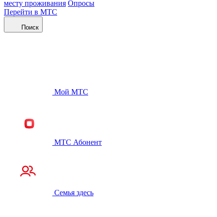
месту проживания
Опросы
Перейти в МТС
Поиск
Мой МТС
МТС Абонент
Семья здесь