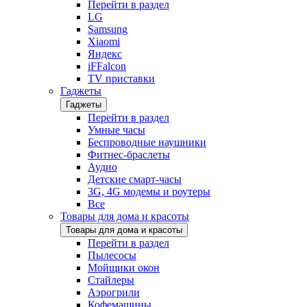
Перейти в раздел
LG
Samsung
Xiaomi
Яндекс
iFFalcon
TV приставки
Гаджеты
Гаджеты
Перейти в раздел
Умные часы
Беспроводные наушники
Фитнес-браслеты
Аудио
Детские смарт-часы
3G, 4G модемы и роутеры
Все
Товары для дома и красоты
Товары для дома и красоты
Перейти в раздел
Пылесосы
Мойщики окон
Стайлеры
Аэрогрили
Кофемашины