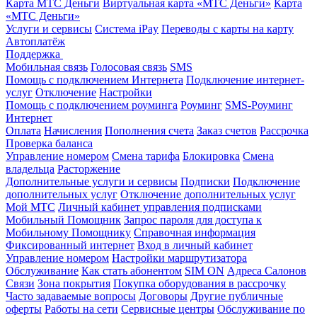
Карта МТС Деньги
Виртуальная карта «МТС Деньги»
Карта
«МТС Деньги»
Услуги и сервисы
Система iPay
Переводы с карты на карту
Автоплатёж
Поддержка
Мобильная связь
Голосовая связь
SMS
Помощь с подключением Интернета
Подключение интернет-
услуг
Отключение
Настройки
Помощь с подключением роуминга
Роуминг
SMS-Роуминг
Интернет
Оплата
Начисления
Пополнения счета
Заказ счетов
Рассрочка
Проверка баланса
Управление номером
Смена тарифа
Блокировка
Смена
владельца
Расторжение
Дополнительные услуги и сервисы
Подписки
Подключение
дополнительных услуг
Отключение дополнительных услуг
Мой МТС
Личный кабинет управления подписками
Мобильный Помощник
Запрос пароля для доступа к
Мобильному Помощнику
Справочная информация
Фиксированный интернет
Вход в личный кабинет
Управление номером
Настройки маршрутизатора
Обслуживание
Как стать абонентом
SIM ON
Адреса Салонов
Связи
Зона покрытия
Покупка оборудования в рассрочку
Часто задаваемые вопросы
Договоры
Другие публичные
оферты
Работы на сети
Сервисные центры
Обслуживание по