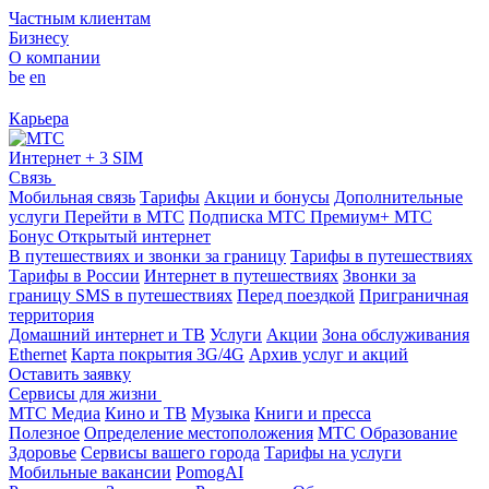
Частным клиентам
Бизнесу
О компании
be
en
Карьера
Интернет + 3 SIM
Связь
Мобильная связь
Тарифы
Акции и бонусы
Дополнительные
услуги
Перейти в МТС
Подписка МТС Премиум+
МТС
Бонус
Открытый интернет
В путешествиях и звонки за границу
Тарифы в путешествиях
Тарифы в России
Интернет в путешествиях
Звонки за
границу
SMS в путешествиях
Перед поездкой
Приграничная
территория
Домашний интернет и ТВ
Услуги
Акции
Зона обслуживания
Ethernet
Карта покрытия 3G/4G
Архив услуг и акций
Оставить заявку
Сервисы для жизни
МТС Медиа
Кино и ТВ
Музыка
Книги и пресса
Полезное
Определение местоположения
МТС Образование
Здоровье
Сервисы вашего города
Тарифы на услуги
Мобильные вакансии
PomogAI