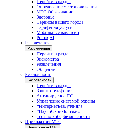
Перейти в раздел
Определение местоположения
МТС Образование
Здоровье
Сервисы вашего города
Тарифы на услуги
Мобильные вакансии
PomogAI
Развлечения
Развлечения
Перейти в раздел
Знакомства
Развлечения
Общение
Безопасность
Безопасность
Перейти в раздел
Защита телефонов
Антивирусное ПО
Управление системой охраны
#ИнтернетБезБуллинга
#НаучиСвоихБлизких
Тест по кибербезопасности
Приложения МТС
Приложения МТС