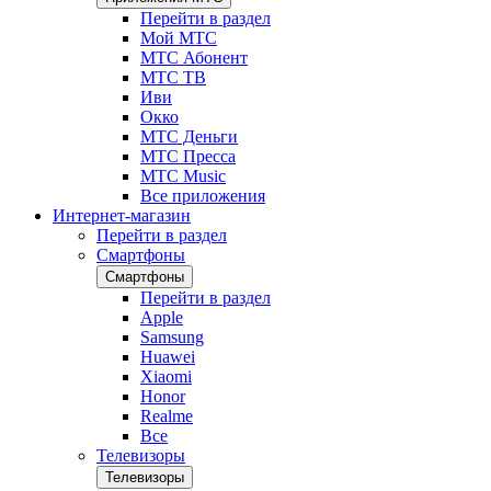
Перейти в раздел
Мой МТС
МТС Абонент
МТС ТВ
Иви
Окко
МТС Деньги
МТС Пресса
МТС Music
Все приложения
Интернет-магазин
Перейти в раздел
Смартфоны
Смартфоны
Перейти в раздел
Apple
Samsung
Huawei
Xiaomi
Honor
Realme
Все
Телевизоры
Телевизоры