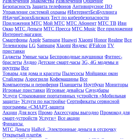
Развлечения
Знакомства
Развлечения
Общение
Безопасность
Защита телефонов
Антивирусное ПО
Управление системой охраны
#ИнтернетБезБуллинга
#НаучиСвоихБлизких
Тест по кибербезопасности
Приложения МТС
Мой МТС
МТС Абонент
МТС ТВ
Иви
Окко
МТС Деньги
МТС Пресса
МТС Music
Все приложения
Интернет-магазин
Смартфоны
Apple
Samsung
Huawei
Xiaomi
Honor
Realme
Все
Телевизоры
LG
Samsung
Xiaomi
Яндекс
iFFalcon
TV
приставки
Гаджеты
Умные часы
Беспроводные наушники
Фитнес-
браслеты
Аудио
Детские смарт-часы
3G, 4G модемы и
роутеры
Все
Товары для дома и красоты
Пылесосы
Мойщики окон
Стайлеры
Аэрогрили
Кофемашины
Все
Компьютеры и периферия
Планшеты
Ноутбуки
Мониторы
Игровые приставки
Игровые девайсы
Саундбары
Услуги
Страхование портативных устройств «Мобильная
защита»
Услуги по настройке
Сертификаты сервисной
программы «СМАРТ-защита
Акции
Для всех
Промо
Аксессуары выгодно
Промокод для
смарт-устройств
Услуги+
Все акции
Финансы
МТС Деньги
НаВсё. Электронные деньги в отсрочку
Открытый платёж