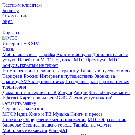
Частным клиентам
Бизнесу
О компании
be
en
Карьера
Интернет + 3 SIM
Связь
Мобильная связь
Тарифы
Акции и бонусы
Дополнительные
услуги
Перейти в МТС
Подписка МТС Премиум+
МТС
Бонус
Открытый интернет
В путешествиях и звонки за границу
Тарифы в путешествиях
Тарифы в России
Интернет в путешествиях
Звонки за
границу
SMS в путешествиях
Перед поездкой
Приграничная
территория
Домашний интернет и ТВ
Услуги
Акции
Зона обслуживания
Ethernet
Карта покрытия 3G/4G
Архив услуг и акций
Оставить заявку
Сервисы для жизни
МТС Медиа
Кино и ТВ
Музыка
Книги и пресса
Полезное
Определение местоположения
МТС Образование
Здоровье
Сервисы вашего города
Тарифы на услуги
Мобильные вакансии
PomogAI