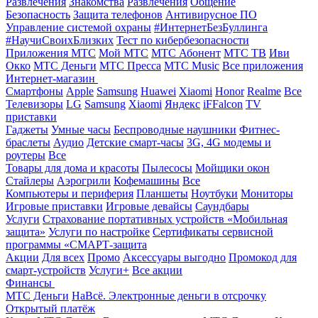
Развлечения
Знакомства
Развлечения
Общение
Безопасность
Защита телефонов
Антивирусное ПО
Управление системой охраны
#ИнтернетБезБуллинга
#НаучиСвоихБлизких
Тест по кибербезопасности
Приложения МТС
Мой МТС
МТС Абонент
МТС ТВ
Иви
Окко
МТС Деньги
МТС Пресса
МТС Music
Все приложения
Интернет-магазин
Смартфоны
Apple
Samsung
Huawei
Xiaomi
Honor
Realme
Все
Телевизоры
LG
Samsung
Xiaomi
Яндекс
iFFalcon
TV
приставки
Гаджеты
Умные часы
Беспроводные наушники
Фитнес-
браслеты
Аудио
Детские смарт-часы
3G, 4G модемы и
роутеры
Все
Товары для дома и красоты
Пылесосы
Мойщики окон
Стайлеры
Аэрогрили
Кофемашины
Все
Компьютеры и периферия
Планшеты
Ноутбуки
Мониторы
Игровые приставки
Игровые девайсы
Саундбары
Услуги
Страхование портативных устройств «Мобильная
защита»
Услуги по настройке
Сертификаты сервисной
программы «СМАРТ-защита
Акции
Для всех
Промо
Аксессуары выгодно
Промокод для
смарт-устройств
Услуги+
Все акции
Финансы
МТС Деньги
НаВсё. Электронные деньги в отсрочку
Открытый платёж