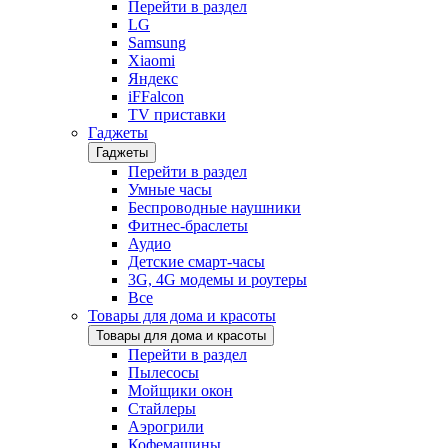
Перейти в раздел
LG
Samsung
Xiaomi
Яндекс
iFFalcon
TV приставки
Гаджеты
Гаджеты
Перейти в раздел
Умные часы
Беспроводные наушники
Фитнес-браслеты
Аудио
Детские смарт-часы
3G, 4G модемы и роутеры
Все
Товары для дома и красоты
Товары для дома и красоты
Перейти в раздел
Пылесосы
Мойщики окон
Стайлеры
Аэрогрили
Кофемашины