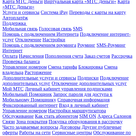
Карта МТС Деньги
Виртуальная карта «МТС Деньги»
Карта
«МТС Деньги»
Услуги и сервисы
Система iPay
Переводы с карты на карту
Автоплатёж
Поддержка
Мобильная связь
Голосовая связь
SMS
Помощь с подключением Интернета
Подключение интернет-
услуг
Отключение
Настройки
Помощь с подключением роуминга
Роуминг
SMS-Роуминг
Интернет
Оплата
Начисления
Пополнения счета
Заказ счетов
Рассрочка
Проверка баланса
Управление номером
Смена тарифа
Блокировка
Смена
владельца
Расторжение
Дополнительные услуги и сервисы
Подписки
Подключение
дополнительных услуг
Отключение дополнительных услуг
Мой МТС
Личный кабинет управления подписками
Мобильный Помощник
Запрос пароля для доступа к
Мобильному Помощнику
Справочная информация
Фиксированный интернет
Вход в личный кабинет
Управление номером
Настройки маршрутизатора
Обслуживание
Как стать абонентом
SIM ON
Адреса Салонов
Связи
Зона покрытия
Покупка оборудования в рассрочку
Часто задаваемые вопросы
Договоры
Другие публичные
оферты
Работы на сети
Сервисные центры
Обслуживание по