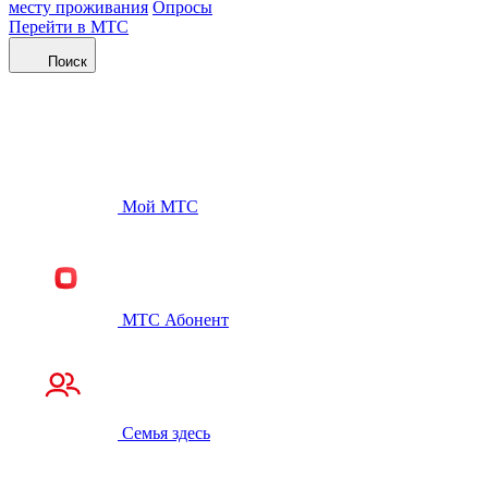
месту проживания
Опросы
Перейти в МТС
Поиск
Мой МТС
МТС Абонент
Семья здесь