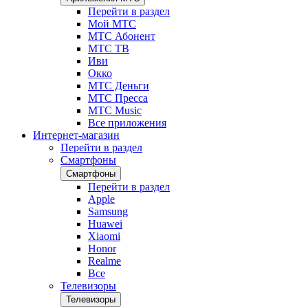
Перейти в раздел
Мой МТС
МТС Абонент
МТС ТВ
Иви
Окко
МТС Деньги
МТС Пресса
МТС Music
Все приложения
Интернет-магазин
Перейти в раздел
Смартфоны
Смартфоны
Перейти в раздел
Apple
Samsung
Huawei
Xiaomi
Honor
Realme
Все
Телевизоры
Телевизоры