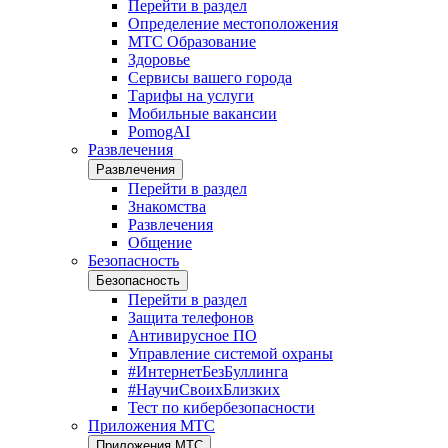
Перейти в раздел
Определение местоположения
МТС Образование
Здоровье
Сервисы вашего города
Тарифы на услуги
Мобильные вакансии
PomogAI
Развлечения
Развлечения
Перейти в раздел
Знакомства
Развлечения
Общение
Безопасность
Безопасность
Перейти в раздел
Защита телефонов
Антивирусное ПО
Управление системой охраны
#ИнтернетБезБуллинга
#НаучиСвоихБлизких
Тест по кибербезопасности
Приложения МТС
Приложения МТС