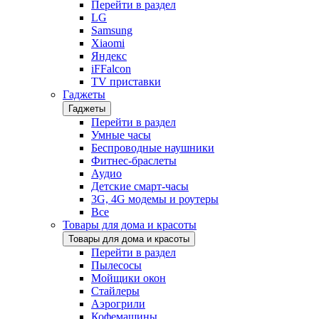
Перейти в раздел
LG
Samsung
Xiaomi
Яндекс
iFFalcon
TV приставки
Гаджеты
Гаджеты
Перейти в раздел
Умные часы
Беспроводные наушники
Фитнес-браслеты
Аудио
Детские смарт-часы
3G, 4G модемы и роутеры
Все
Товары для дома и красоты
Товары для дома и красоты
Перейти в раздел
Пылесосы
Мойщики окон
Стайлеры
Аэрогрили
Кофемашины