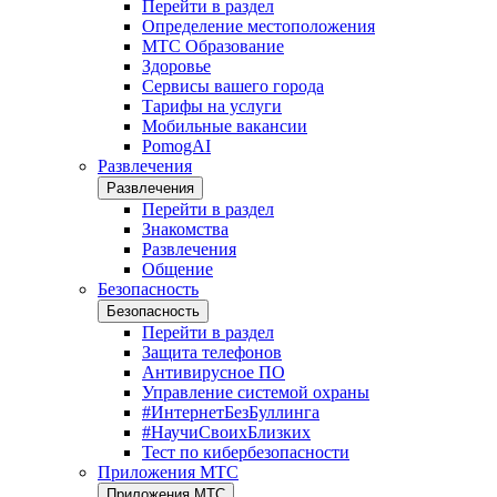
Перейти в раздел
Определение местоположения
МТС Образование
Здоровье
Сервисы вашего города
Тарифы на услуги
Мобильные вакансии
PomogAI
Развлечения
Развлечения
Перейти в раздел
Знакомства
Развлечения
Общение
Безопасность
Безопасность
Перейти в раздел
Защита телефонов
Антивирусное ПО
Управление системой охраны
#ИнтернетБезБуллинга
#НаучиСвоихБлизких
Тест по кибербезопасности
Приложения МТС
Приложения МТС