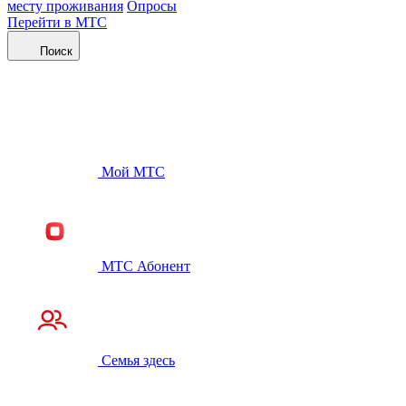
месту проживания
Опросы
Перейти в МТС
Поиск
Мой МТС
МТС Абонент
Семья здесь