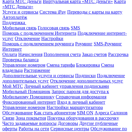
Карта МТС Деньги
Виртуальная карта «МТС Деньги»
Карта
«МТС Деньги»
Услуги и сервисы
Система iPay
Переводы с карты на карту
Автоплатёж
Поддержка
Мобильная связь
Голосовая связь
SMS
Помощь с подключением Интернета
Подключение интернет-
услуг
Отключение
Настройки
Помощь с подключением роуминга
Роуминг
SMS-Роуминг
Интернет
Оплата
Начисления
Пополнения счета
Заказ счетов
Рассрочка
Проверка баланса
Управление номером
Смена тарифа
Блокировка
Смена
владельца
Расторжение
Дополнительные услуги и сервисы
Подписки
Подключение
дополнительных услуг
Отключение дополнительных услуг
Мой МТС
Личный кабинет управления подписками
Мобильный Помощник
Запрос пароля для доступа к
Мобильному Помощнику
Справочная информация
Фиксированный интернет
Вход в личный кабинет
Управление номером
Настройки маршрутизатора
Обслуживание
Как стать абонентом
SIM ON
Адреса Салонов
Связи
Зона покрытия
Покупка оборудования в рассрочку
Часто задаваемые вопросы
Договоры
Другие публичные
оферты
Работы на сети
Сервисные центры
Обслуживание по