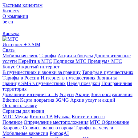
Частным клиентам
Бизнесу
О компании
be
en
Карьера
Интернет + 3 SIM
Связь
Мобильная связь
Тарифы
Акции и бонусы
Дополнительные
услуги
Перейти в МТС
Подписка МТС Премиум+
МТС
Бонус
Открытый интернет
В путешествиях и звонки за границу
Тарифы в путешествиях
Тарифы в России
Интернет в путешествиях
Звонки за
границу
SMS в путешествиях
Перед поездкой
Приграничная
территория
Домашний интернет и ТВ
Услуги
Акции
Зона обслуживания
Ethernet
Карта покрытия 3G/4G
Архив услуг и акций
Оставить заявку
Сервисы для жизни
МТС Медиа
Кино и ТВ
Музыка
Книги и пресса
Полезное
Определение местоположения
МТС Образование
Здоровье
Сервисы вашего города
Тарифы на услуги
Мобильные вакансии
PomogAI