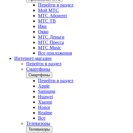
Перейти в раздел
Мой МТС
МТС Абонент
МТС ТВ
Иви
Окко
МТС Деньги
МТС Пресса
МТС Music
Все приложения
Интернет-магазин
Перейти в раздел
Смартфоны
Смартфоны
Перейти в раздел
Apple
Samsung
Huawei
Xiaomi
Honor
Realme
Все
Телевизоры
Телевизоры