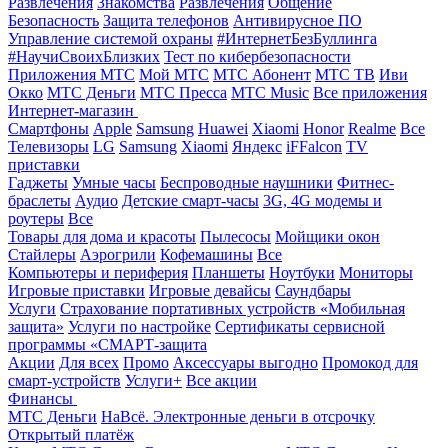
Развлечения
Знакомства
Развлечения
Общение
Безопасность
Защита телефонов
Антивирусное ПО
Управление системой охраны
#ИнтернетБезБуллинга
#НаучиСвоихБлизких
Тест по кибербезопасности
Приложения МТС
Мой МТС
МТС Абонент
МТС ТВ
Иви
Окко
МТС Деньги
МТС Пресса
МТС Music
Все приложения
Интернет-магазин
Смартфоны
Apple
Samsung
Huawei
Xiaomi
Honor
Realme
Все
Телевизоры
LG
Samsung
Xiaomi
Яндекс
iFFalcon
TV
приставки
Гаджеты
Умные часы
Беспроводные наушники
Фитнес-
браслеты
Аудио
Детские смарт-часы
3G, 4G модемы и
роутеры
Все
Товары для дома и красоты
Пылесосы
Мойщики окон
Стайлеры
Аэрогрили
Кофемашины
Все
Компьютеры и периферия
Планшеты
Ноутбуки
Мониторы
Игровые приставки
Игровые девайсы
Саундбары
Услуги
Страхование портативных устройств «Мобильная
защита»
Услуги по настройке
Сертификаты сервисной
программы «СМАРТ-защита
Акции
Для всех
Промо
Аксессуары выгодно
Промокод для
смарт-устройств
Услуги+
Все акции
Финансы
МТС Деньги
НаВсё. Электронные деньги в отсрочку
Открытый платёж