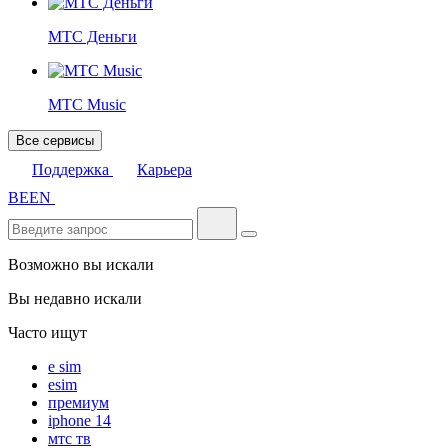
МТС Деньги
МТС Music
Все сервисы
Поддержка
Карьера
BE
EN
Возможно вы искали
Вы недавно искали
Часто ищут
e sim
esim
премиум
iphone 14
мтс тв