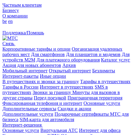
Частным клиентам
Бизнесу
О компании
be
en
Поддержка/Помощь
Связь
Корпоративные тарифы и опции
Организация удаленных
рабочих мест
Для смартфонов
Для планшетов и модемов
Для
устройств M2M
Для платежного оборудования
Каталог услуг
Акция для новых абонентов
Архив
Мобильный интернет
Открытый интернет
Безлимиты
Интернет-пакеты
Иные опции
В путешествиях и звонки за границу
Тарифы в путешествиях
Тарифы в России
Интернет в путешествиях
SMS в
путешествиях
Звонки за границу
Минуты для вызовов в
другие страны
Перед поездкой
Приграничная территория
Фиксированная телефония и интернет
Основные услуги
Дополнительные сервисы
Скидки и акции
Дополнительные услуги
Подарочные сертификаты МТС для
бизнеса
SIM-карта для автомобиля
Интернет-решения
Основные услуги
Виртуальная АТС
Интернет для офиса