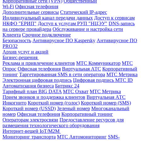
Корпоративные сети (VPN)
Общественный
Wi-Fi
Офисная телефония
Дополнительные сервисы
Статический IP-адрес
Индивидуальный канал передачи данных
Доступ к сервисам
НКФО "ЕРИП"
Доступ к услугам РУП "НЦЭУ"
DNS-запись
на сервере провайдера
Обслуживание и настройка сети
Клиента
Срочное подключение
Безопасность
Антивирусное ПО Kaspersky
Антивирусное ПО
PRO32
Архив услуг и акций
Бизнес-решения
Реклама и привлечение клиентов
МТС Коммуникатор
МТС
Опрос
Офисная телефония
Виртуальная АТС
Корпоративный
тонинг
Таргетированная SMS в сети оператора
МТС Метрика
Электронная цифровая подпись
Цифровая подпись МТС ID
Автоматизация бизнеса
Битрикс 24
Тарифный план BIG DATA
МТС Охват
МТС Метрика
Прием звонков и поддержка клиентов
Виртуальная АТС
Инкогнито
Короткий номер (голос)
Короткий номер (SMS)
Короткий номер (USSD)
Зеленый номер
Многоканальный
номер
Офисная телефония
Корпоративный тонинг
Операторам электросвязи
Предоставление ресурсов для
размещения технологического оборудования
Интернет-вещей IoT/M2M
Мониторинг транспорта
МТС Автомониторинг
SMS-