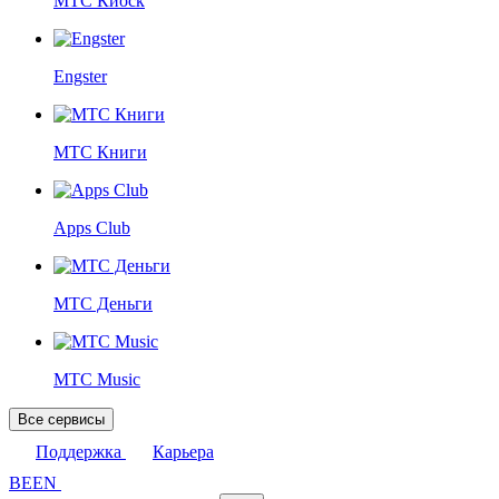
МТС Киоск
Engster
МТС Книги
Apps Club
МТС Деньги
МТС Music
Все сервисы
Поддержка
Карьера
BE
EN