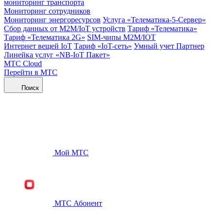
мониторинг транспорта
Мониторинг сотрудников
Мониторинг энергоресурсов
Услуга «Телематика-5-Сервер»
Сбор данных от М2М/IoT устройств
Тариф «Телематика»
Тариф «Телематика 2G»
SIM-чипы М2М/IOT
Интернет вещей IoT
Тариф «IoT-сеть»
Умный учет Партнер
Линейка услуг «NB-IoT Пакет»
МТС Cloud
Перейти в МТС
Поиск
Мой МТС
МТС Абонент