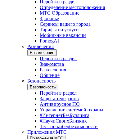
Перейти в раздел
Определение местоположения
МТС Образование
Здоровье
Сервисы вашего города
Тарифы на услуги
Мобильные вакансии
PomogAI
Развлечения
Развлечения
Перейти в раздел
Знакомства
Развлечения
Общение
Безопасность
Безопасность
Перейти в раздел
Защита телефонов
Антивирусное ПО
Управление системой охраны
#ИнтернетБезБуллинга
#НаучиСвоихБлизких
Тест по кибербезопасности
Приложения МТС
Приложения МТС