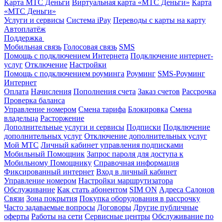
Карта МТС Деньги
Виртуальная карта «МТС Деньги»
Карта
«МТС Деньги»
Услуги и сервисы
Система iPay
Переводы с карты на карту
Автоплатёж
Поддержка
Мобильная связь
Голосовая связь
SMS
Помощь с подключением Интернета
Подключение интернет-
услуг
Отключение
Настройки
Помощь с подключением роуминга
Роуминг
SMS-Роуминг
Интернет
Оплата
Начисления
Пополнения счета
Заказ счетов
Рассрочка
Проверка баланса
Управление номером
Смена тарифа
Блокировка
Смена
владельца
Расторжение
Дополнительные услуги и сервисы
Подписки
Подключение
дополнительных услуг
Отключение дополнительных услуг
Мой МТС
Личный кабинет управления подписками
Мобильный Помощник
Запрос пароля для доступа к
Мобильному Помощнику
Справочная информация
Фиксированный интернет
Вход в личный кабинет
Управление номером
Настройки маршрутизатора
Обслуживание
Как стать абонентом
SIM ON
Адреса Салонов
Связи
Зона покрытия
Покупка оборудования в рассрочку
Часто задаваемые вопросы
Договоры
Другие публичные
оферты
Работы на сети
Сервисные центры
Обслуживание по