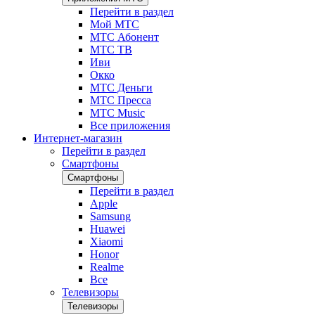
Перейти в раздел
Мой МТС
МТС Абонент
МТС ТВ
Иви
Окко
МТС Деньги
МТС Пресса
МТС Music
Все приложения
Интернет-магазин
Перейти в раздел
Смартфоны
Смартфоны
Перейти в раздел
Apple
Samsung
Huawei
Xiaomi
Honor
Realme
Все
Телевизоры
Телевизоры