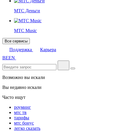
МТС Деньги
МТС Music
Все сервисы
Поддержка
Карьера
BE
EN
Возможно вы искали
Вы недавно искали
Часто ищут
роуминг
мтс тв
тарифы
мтс бонус
легко сказать