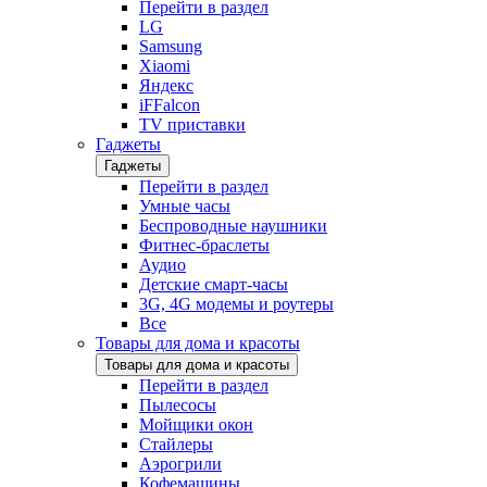
Перейти в раздел
LG
Samsung
Xiaomi
Яндекс
iFFalcon
TV приставки
Гаджеты
Гаджеты
Перейти в раздел
Умные часы
Беспроводные наушники
Фитнес-браслеты
Аудио
Детские смарт-часы
3G, 4G модемы и роутеры
Все
Товары для дома и красоты
Товары для дома и красоты
Перейти в раздел
Пылесосы
Мойщики окон
Стайлеры
Аэрогрили
Кофемашины