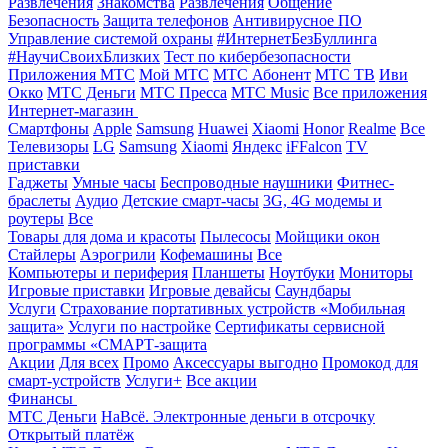
Развлечения
Знакомства
Развлечения
Общение
Безопасность
Защита телефонов
Антивирусное ПО
Управление системой охраны
#ИнтернетБезБуллинга
#НаучиСвоихБлизких
Тест по кибербезопасности
Приложения МТС
Мой МТС
МТС Абонент
МТС ТВ
Иви
Окко
МТС Деньги
МТС Пресса
МТС Music
Все приложения
Интернет-магазин
Смартфоны
Apple
Samsung
Huawei
Xiaomi
Honor
Realme
Все
Телевизоры
LG
Samsung
Xiaomi
Яндекс
iFFalcon
TV
приставки
Гаджеты
Умные часы
Беспроводные наушники
Фитнес-
браслеты
Аудио
Детские смарт-часы
3G, 4G модемы и
роутеры
Все
Товары для дома и красоты
Пылесосы
Мойщики окон
Стайлеры
Аэрогрили
Кофемашины
Все
Компьютеры и периферия
Планшеты
Ноутбуки
Мониторы
Игровые приставки
Игровые девайсы
Саундбары
Услуги
Страхование портативных устройств «Мобильная
защита»
Услуги по настройке
Сертификаты сервисной
программы «СМАРТ-защита
Акции
Для всех
Промо
Аксессуары выгодно
Промокод для
смарт-устройств
Услуги+
Все акции
Финансы
МТС Деньги
НаВсё. Электронные деньги в отсрочку
Открытый платёж