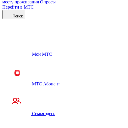
месту проживания
Опросы
Перейти в МТС
Поиск
Мой МТС
МТС Абонент
Семья здесь