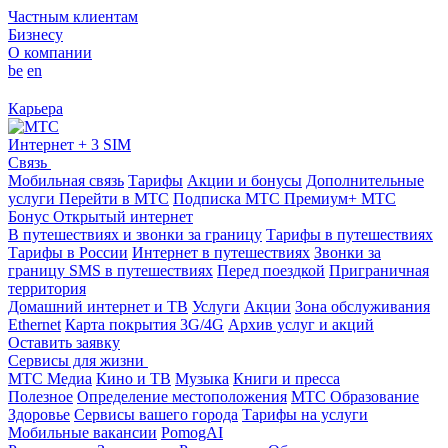
Частным клиентам
Бизнесу
О компании
be
en
Карьера
Интернет + 3 SIM
Связь
Мобильная связь
Тарифы
Акции и бонусы
Дополнительные
услуги
Перейти в МТС
Подписка МТС Премиум+
МТС
Бонус
Открытый интернет
В путешествиях и звонки за границу
Тарифы в путешествиях
Тарифы в России
Интернет в путешествиях
Звонки за
границу
SMS в путешествиях
Перед поездкой
Приграничная
территория
Домашний интернет и ТВ
Услуги
Акции
Зона обслуживания
Ethernet
Карта покрытия 3G/4G
Архив услуг и акций
Оставить заявку
Сервисы для жизни
МТС Медиа
Кино и ТВ
Музыка
Книги и пресса
Полезное
Определение местоположения
МТС Образование
Здоровье
Сервисы вашего города
Тарифы на услуги
Мобильные вакансии
PomogAI