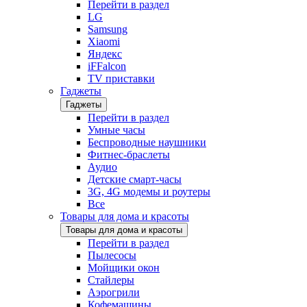
Перейти в раздел
LG
Samsung
Xiaomi
Яндекс
iFFalcon
TV приставки
Гаджеты
Гаджеты
Перейти в раздел
Умные часы
Беспроводные наушники
Фитнес-браслеты
Аудио
Детские смарт-часы
3G, 4G модемы и роутеры
Все
Товары для дома и красоты
Товары для дома и красоты
Перейти в раздел
Пылесосы
Мойщики окон
Стайлеры
Аэрогрили
Кофемашины