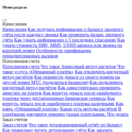
Меню раздела
Начисления
Начисления
Как получать информацию о балансе лицевого
счёта после каждого звонка
Как проверить баланс лицевого
счёта
Как узнать информацию о 5 последних списаниях
Как
узнать стоимость SMS, MMS, USSD-запроса или звонка на
короткий номер
Особенности тарификации
переадресованных вызовов
Пополнения счета
Пополнения счета
Что такое Авансовый метод расчетов
Что
такое услуга «Обещанный платёж»
Как отключить кредитный
метод расчётов
Как перевести деньги со своего номера на
другой номер МТС (поделиться балансом)
Как подключить
кредитный метод расчётов
Как самостоятельно проверить,
зачислен ли платеж
Как вернуть деньги после ошибочного
платежа через дистанционные банковские сервисы
Как
вернуть деньги после ошибочного платежа наличными
Как
взять «Обещанный платеж»
Какие есть методы расчётов
В
платёжном документе неверно указан плательщик. Что делать
Заказ счетов
Заказ счетов
Что такое детализированный отчёт по балансу
Как правильно читать детализацию счёта
Как заказать