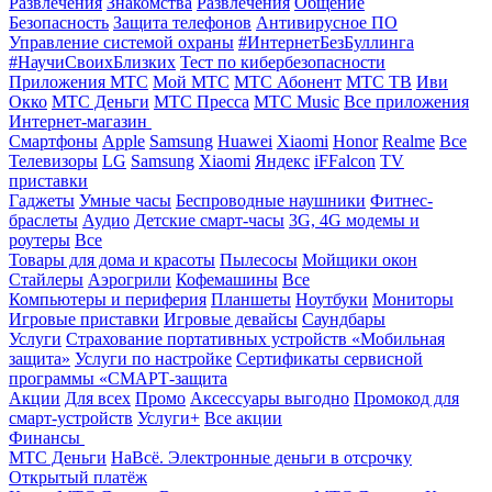
Развлечения
Знакомства
Развлечения
Общение
Безопасность
Защита телефонов
Антивирусное ПО
Управление системой охраны
#ИнтернетБезБуллинга
#НаучиСвоихБлизких
Тест по кибербезопасности
Приложения МТС
Мой МТС
МТС Абонент
МТС ТВ
Иви
Окко
МТС Деньги
МТС Пресса
МТС Music
Все приложения
Интернет-магазин
Смартфоны
Apple
Samsung
Huawei
Xiaomi
Honor
Realme
Все
Телевизоры
LG
Samsung
Xiaomi
Яндекс
iFFalcon
TV
приставки
Гаджеты
Умные часы
Беспроводные наушники
Фитнес-
браслеты
Аудио
Детские смарт-часы
3G, 4G модемы и
роутеры
Все
Товары для дома и красоты
Пылесосы
Мойщики окон
Стайлеры
Аэрогрили
Кофемашины
Все
Компьютеры и периферия
Планшеты
Ноутбуки
Мониторы
Игровые приставки
Игровые девайсы
Саундбары
Услуги
Страхование портативных устройств «Мобильная
защита»
Услуги по настройке
Сертификаты сервисной
программы «СМАРТ-защита
Акции
Для всех
Промо
Аксессуары выгодно
Промокод для
смарт-устройств
Услуги+
Все акции
Финансы
МТС Деньги
НаВсё. Электронные деньги в отсрочку
Открытый платёж