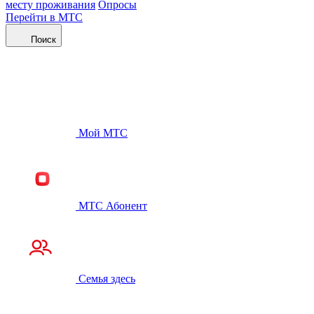
месту проживания
Опросы
Перейти в МТС
Поиск
Мой МТС
МТС Абонент
Семья здесь