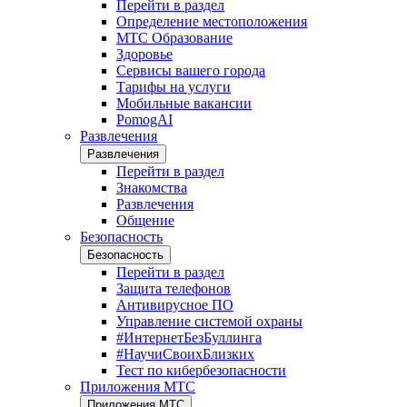
Перейти в раздел
Определение местоположения
МТС Образование
Здоровье
Сервисы вашего города
Тарифы на услуги
Мобильные вакансии
PomogAI
Развлечения
Развлечения
Перейти в раздел
Знакомства
Развлечения
Общение
Безопасность
Безопасность
Перейти в раздел
Защита телефонов
Антивирусное ПО
Управление системой охраны
#ИнтернетБезБуллинга
#НаучиСвоихБлизких
Тест по кибербезопасности
Приложения МТС
Приложения МТС