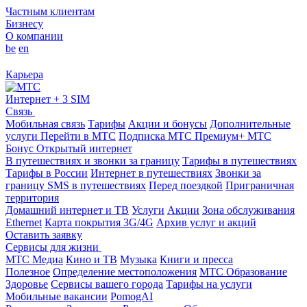
Частным клиентам
Бизнесу
О компании
be
en
Карьера
Интернет + 3 SIM
Связь
Мобильная связь
Тарифы
Акции и бонусы
Дополнительные
услуги
Перейти в МТС
Подписка МТС Премиум+
МТС
Бонус
Открытый интернет
В путешествиях и звонки за границу
Тарифы в путешествиях
Тарифы в России
Интернет в путешествиях
Звонки за
границу
SMS в путешествиях
Перед поездкой
Приграничная
территория
Домашний интернет и ТВ
Услуги
Акции
Зона обслуживания
Ethernet
Карта покрытия 3G/4G
Архив услуг и акций
Оставить заявку
Сервисы для жизни
МТС Медиа
Кино и ТВ
Музыка
Книги и пресса
Полезное
Определение местоположения
МТС Образование
Здоровье
Сервисы вашего города
Тарифы на услуги
Мобильные вакансии
PomogAI