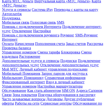
Карта МТС Деньги
Виртуальная карта «МТС Деньги»
Карта
«МТС Деньги»
Услуги и сервисы
Система iPay
Переводы с карты на карту
Автоплатёж
Поддержка
Мобильная связь
Голосовая связь
SMS
Помощь с подключением Интернета
Подключение интернет-
услуг
Отключение
Настройки
Помощь с подключением роуминга
Роуминг
SMS-Роуминг
Интернет
Оплата
Начисления
Пополнения счета
Заказ счетов
Рассрочка
Проверка баланса
Управление номером
Смена тарифа
Блокировка
Смена
владельца
Расторжение
Дополнительные услуги и сервисы
Подписки
Подключение
дополнительных услуг
Отключение дополнительных услуг
Мой МТС
Личный кабинет управления подписками
Мобильный Помощник
Запрос пароля для доступа к
Мобильному Помощнику
Справочная информация
Фиксированный интернет
Вход в личный кабинет
Управление номером
Настройки маршрутизатора
Обслуживание
Как стать абонентом
SIM ON
Адреса Салонов
Связи
Зона покрытия
Покупка оборудования в рассрочку
Часто задаваемые вопросы
Договоры
Другие публичные
оферты
Работы на сети
Сервисные центры
Обслуживание по