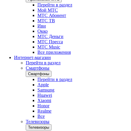
Перейти в раздел
Мой МТС
МТС Абонент
МТС ТВ
Иви
Окко
МТС Деньги
МТС Пресса
МТС Music
Все приложения
Интернет-магазин
Перейти в раздел
Смартфоны
Смартфоны
Перейти в раздел
Apple
Samsung
Huawei
Xiaomi
Honor
Realme
Все
Телевизоры
Телевизоры