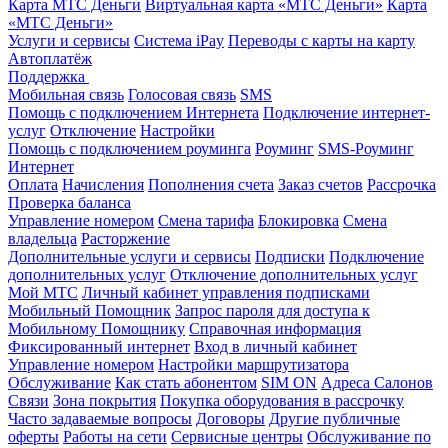
Карта МТС Деньги
Виртуальная карта «МТС Деньги»
Карта
«МТС Деньги»
Услуги и сервисы
Система iPay
Переводы с карты на карту
Автоплатёж
Поддержка
Мобильная связь
Голосовая связь
SMS
Помощь с подключением Интернета
Подключение интернет-
услуг
Отключение
Настройки
Помощь с подключением роуминга
Роуминг
SMS-Роуминг
Интернет
Оплата
Начисления
Пополнения счета
Заказ счетов
Рассрочка
Проверка баланса
Управление номером
Смена тарифа
Блокировка
Смена
владельца
Расторжение
Дополнительные услуги и сервисы
Подписки
Подключение
дополнительных услуг
Отключение дополнительных услуг
Мой МТС
Личный кабинет управления подписками
Мобильный Помощник
Запрос пароля для доступа к
Мобильному Помощнику
Справочная информация
Фиксированный интернет
Вход в личный кабинет
Управление номером
Настройки маршрутизатора
Обслуживание
Как стать абонентом
SIM ON
Адреса Салонов
Связи
Зона покрытия
Покупка оборудования в рассрочку
Часто задаваемые вопросы
Договоры
Другие публичные
оферты
Работы на сети
Сервисные центры
Обслуживание по