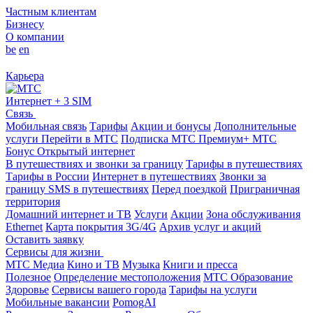
Частным клиентам
Бизнесу
О компании
be
en
Карьера
Интернет + 3 SIM
Связь
Мобильная связь
Тарифы
Акции и бонусы
Дополнительные
услуги
Перейти в МТС
Подписка МТС Премиум+
МТС
Бонус
Открытый интернет
В путешествиях и звонки за границу
Тарифы в путешествиях
Тарифы в России
Интернет в путешествиях
Звонки за
границу
SMS в путешествиях
Перед поездкой
Приграничная
территория
Домашний интернет и ТВ
Услуги
Акции
Зона обслуживания
Ethernet
Карта покрытия 3G/4G
Архив услуг и акций
Оставить заявку
Сервисы для жизни
МТС Медиа
Кино и ТВ
Музыка
Книги и пресса
Полезное
Определение местоположения
МТС Образование
Здоровье
Сервисы вашего города
Тарифы на услуги
Мобильные вакансии
PomogAI