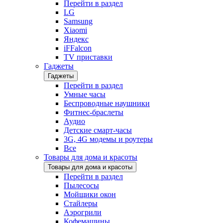
Перейти в раздел
LG
Samsung
Xiaomi
Яндекс
iFFalcon
TV приставки
Гаджеты
Гаджеты
Перейти в раздел
Умные часы
Беспроводные наушники
Фитнес-браслеты
Аудио
Детские смарт-часы
3G, 4G модемы и роутеры
Все
Товары для дома и красоты
Товары для дома и красоты
Перейти в раздел
Пылесосы
Мойщики окон
Стайлеры
Аэрогрили
Кофемашины