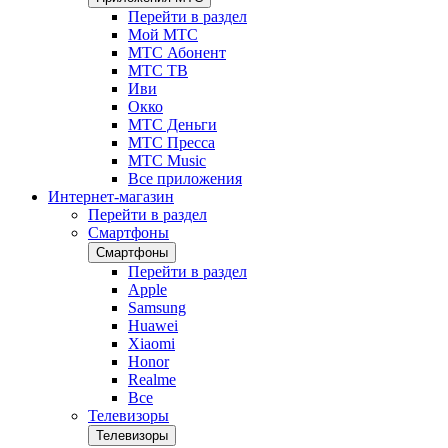
Перейти в раздел
Мой МТС
МТС Абонент
МТС ТВ
Иви
Окко
МТС Деньги
МТС Пресса
МТС Music
Все приложения
Интернет-магазин
Перейти в раздел
Смартфоны
Смартфоны
Перейти в раздел
Apple
Samsung
Huawei
Xiaomi
Honor
Realme
Все
Телевизоры
Телевизоры