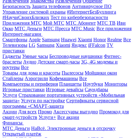
Развлечения
Знакомства
Развлечения
Общение
Безопасность
Защита телефонов
Антивирусное ПО
Управление системой охраны
#ИнтернетБезБуллинга
#НаучиСвоихБлизких
Тест по кибербезопасности
Приложения МТС
Мой МТС
МТС Абонент
МТС ТВ
Иви
Окко
МТС Деньги
МТС Пресса
МТС Music
Все приложения
Интернет-магазин
Смартфоны
Apple
Samsung
Huawei
Xiaomi
Honor
Realme
Все
Телевизоры
LG
Samsung
Xiaomi
Яндекс
iFFalcon
TV
приставки
Гаджеты
Умные часы
Беспроводные наушники
Фитнес-
браслеты
Аудио
Детские смарт-часы
3G, 4G модемы и
роутеры
Все
Товары для дома и красоты
Пылесосы
Мойщики окон
Стайлеры
Аэрогрили
Кофемашины
Все
Компьютеры и периферия
Планшеты
Ноутбуки
Мониторы
Игровые приставки
Игровые девайсы
Саундбары
Услуги
Страхование портативных устройств «Мобильная
защита»
Услуги по настройке
Сертификаты сервисной
программы «СМАРТ-защита
Акции
Для всех
Промо
Аксессуары выгодно
Промокод для
смарт-устройств
Услуги+
Все акции
Финансы
МТС Деньги
НаВсё. Электронные деньги в отсрочку
Открытый платёж