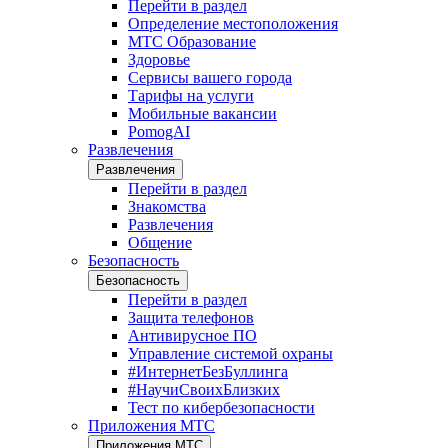
Перейти в раздел
Определение местоположения
МТС Образование
Здоровье
Сервисы вашего города
Тарифы на услуги
Мобильные вакансии
PomogAI
Развлечения
Развлечения
Перейти в раздел
Знакомства
Развлечения
Общение
Безопасность
Безопасность
Перейти в раздел
Защита телефонов
Антивирусное ПО
Управление системой охраны
#ИнтернетБезБуллинга
#НаучиСвоихБлизких
Тест по кибербезопасности
Приложения МТС
Приложения МТС