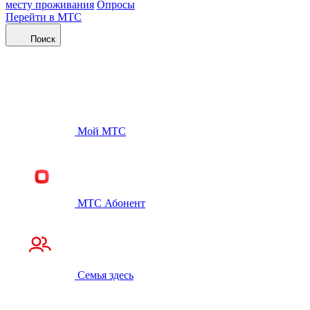
месту проживания
Опросы
Перейти в МТС
Поиск
Мой МТС
МТС Абонент
Семья здесь