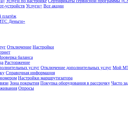
та»
Услуги по настройке
Сертификаты сервисной программы «
рт-устройств
Услуги+
Все акции
 платёж
МТС Деньги»
луг
Отключение
Настройки
ернет
роверка баланса
ца
Расторжение
полнительных услуг
Отключение дополнительных услуг
Мой М
ику
Справочная информация
 номером
Настройки маршрутизатора
вязи
Зона покрытия
Покупка оборудования в рассрочку
Часто з
оживания
Опросы