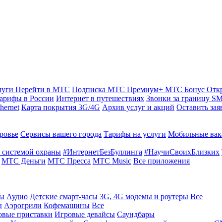
луги
Перейти в МТС
Подписка МТС Премиум+
МТС Бонус
Отк
арифы в России
Интернет в путешествиях
Звонки за границу
SM
hernet
Карта покрытия 3G/4G
Архив услуг и акций
Оставить зая
ровье
Сервисы вашего города
Тарифы на услуги
Мобильные вак
 системой охраны
#ИнтернетБезБуллинга
#НаучиСвоихБлизких
МТС Деньги
МТС Пресса
МТС Music
Все приложения
ты
Аудио
Детские смарт-часы
3G, 4G модемы и роутеры
Все
ы
Аэрогрили
Кофемашины
Все
овые приставки
Игровые девайсы
Саундбары