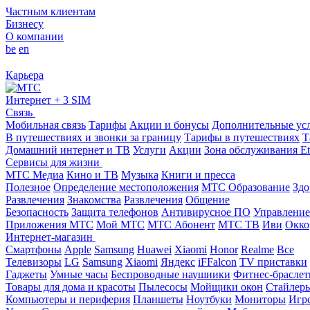
Частным клиентам
Бизнесу
О компании
be
en
Карьера
Интернет + 3 SIM
Связь
Мобильная связь
Тарифы
Акции и бонусы
Дополнительные ус
В путешествиях и звонки за границу
Тарифы в путешествиях
Т
Домашний интернет и ТВ
Услуги
Акции
Зона обслуживания Et
Сервисы для жизни
МТС Медиа
Кино и ТВ
Музыка
Книги и пресса
Полезное
Определение местоположения
МТС Образование
Здо
Развлечения
Знакомства
Развлечения
Общение
Безопасность
Защита телефонов
Антивирусное ПО
Управление
Приложения МТС
Мой МТС
МТС Абонент
МТС ТВ
Иви
Окко
Интернет-магазин
Смартфоны
Apple
Samsung
Huawei
Xiaomi
Honor
Realme
Все
Телевизоры
LG
Samsung
Xiaomi
Яндекс
iFFalcon
TV приставки
Гаджеты
Умные часы
Беспроводные наушники
Фитнес-брасле
Товары для дома и красоты
Пылесосы
Мойщики окон
Стайлер
Компьютеры и периферия
Планшеты
Ноутбуки
Мониторы
Игр