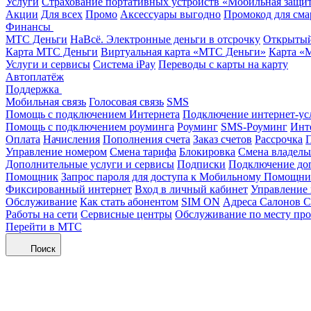
Услуги
Страхование портативных устройств «Мобильная защи
Акции
Для всех
Промо
Аксессуары выгодно
Промокод для сма
Финансы
МТС Деньги
НаВсё. Электронные деньги в отсрочку
Открытый
Карта МТС Деньги
Виртуальная карта «МТС Деньги»
Карта «
Услуги и сервисы
Система iPay
Переводы с карты на карту
Автоплатёж
Поддержка
Мобильная связь
Голосовая связь
SMS
Помощь с подключением Интернета
Подключение интернет-ус
Помощь с подключением роуминга
Роуминг
SMS-Роуминг
Инт
Оплата
Начисления
Пополнения счета
Заказ счетов
Рассрочка
П
Управление номером
Смена тарифа
Блокировка
Смена владель
Дополнительные услуги и сервисы
Подписки
Подключение до
Помощник
Запрос пароля для доступа к Мобильному Помощн
Фиксированный интернет
Вход в личный кабинет
Управление
Обслуживание
Как стать абонентом
SIM ON
Адреса Салонов С
Работы на сети
Сервисные центры
Обслуживание по месту пр
Перейти в МТС
Поиск