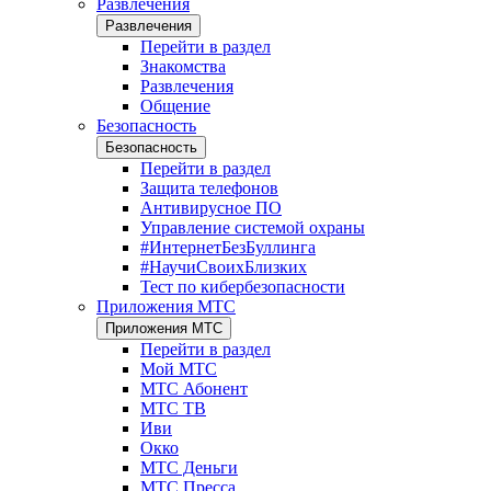
Развлечения
Развлечения
Перейти в раздел
Знакомства
Развлечения
Общение
Безопасность
Безопасность
Перейти в раздел
Защита телефонов
Антивирусное ПО
Управление системой охраны
#ИнтернетБезБуллинга
#НаучиСвоихБлизких
Тест по кибербезопасности
Приложения МТС
Приложения МТС
Перейти в раздел
Мой МТС
МТС Абонент
МТС ТВ
Иви
Окко
МТС Деньги
МТС Пресса