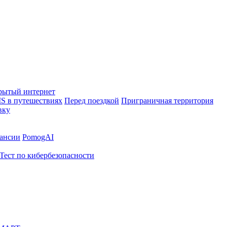
рытый интернет
S в путешествиях
Перед поездкой
Приграничная территория
вку
ансии
PomogAI
Тест по кибербезопасности