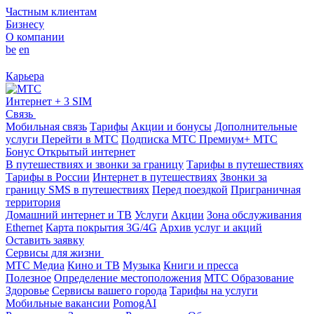
Частным клиентам
Бизнесу
О компании
be
en
Карьера
Интернет + 3 SIM
Связь
Мобильная связь
Тарифы
Акции и бонусы
Дополнительные
услуги
Перейти в МТС
Подписка МТС Премиум+
МТС
Бонус
Открытый интернет
В путешествиях и звонки за границу
Тарифы в путешествиях
Тарифы в России
Интернет в путешествиях
Звонки за
границу
SMS в путешествиях
Перед поездкой
Приграничная
территория
Домашний интернет и ТВ
Услуги
Акции
Зона обслуживания
Ethernet
Карта покрытия 3G/4G
Архив услуг и акций
Оставить заявку
Сервисы для жизни
МТС Медиа
Кино и ТВ
Музыка
Книги и пресса
Полезное
Определение местоположения
МТС Образование
Здоровье
Сервисы вашего города
Тарифы на услуги
Мобильные вакансии
PomogAI