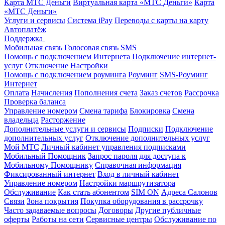
Карта МТС Деньги
Виртуальная карта «МТС Деньги»
Карта
«МТС Деньги»
Услуги и сервисы
Система iPay
Переводы с карты на карту
Автоплатёж
Поддержка
Мобильная связь
Голосовая связь
SMS
Помощь с подключением Интернета
Подключение интернет-
услуг
Отключение
Настройки
Помощь с подключением роуминга
Роуминг
SMS-Роуминг
Интернет
Оплата
Начисления
Пополнения счета
Заказ счетов
Рассрочка
Проверка баланса
Управление номером
Смена тарифа
Блокировка
Смена
владельца
Расторжение
Дополнительные услуги и сервисы
Подписки
Подключение
дополнительных услуг
Отключение дополнительных услуг
Мой МТС
Личный кабинет управления подписками
Мобильный Помощник
Запрос пароля для доступа к
Мобильному Помощнику
Справочная информация
Фиксированный интернет
Вход в личный кабинет
Управление номером
Настройки маршрутизатора
Обслуживание
Как стать абонентом
SIM ON
Адреса Салонов
Связи
Зона покрытия
Покупка оборудования в рассрочку
Часто задаваемые вопросы
Договоры
Другие публичные
оферты
Работы на сети
Сервисные центры
Обслуживание по