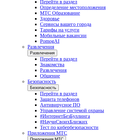
Перейти в раздел
Определение местоположения
МТС Образование
Здоровье
Сервисы вашего города
Тарифы на услуги
Мобильные вакансии
PomogAI
Развлечения
Развлечения
Перейти в раздел
Знакомства
Развлечения
Общение
Безопасность
Безопасность
Перейти в раздел
Защита телефонов
Антивирусное ПО
Управление системой охраны
#ИнтернетБезБуллинга
#НаучиСвоихБлизких
Тест по кибербезопасности
Приложения МТС
Приложения МТС