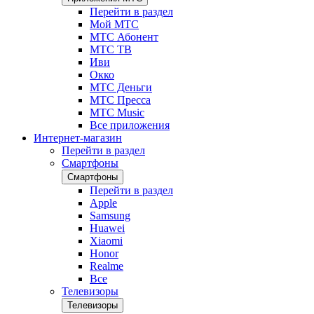
Перейти в раздел
Мой МТС
МТС Абонент
МТС ТВ
Иви
Окко
МТС Деньги
МТС Пресса
МТС Music
Все приложения
Интернет-магазин
Перейти в раздел
Смартфоны
Смартфоны
Перейти в раздел
Apple
Samsung
Huawei
Xiaomi
Honor
Realme
Все
Телевизоры
Телевизоры