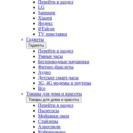
Перейти в раздел
LG
Samsung
Xiaomi
Яндекс
iFFalcon
TV приставки
Гаджеты
Гаджеты
Перейти в раздел
Умные часы
Беспроводные наушники
Фитнес-браслеты
Аудио
Детские смарт-часы
3G, 4G модемы и роутеры
Все
Товары для дома и красоты
Товары для дома и красоты
Перейти в раздел
Пылесосы
Мойщики окон
Стайлеры
Аэрогрили
Кофемашины