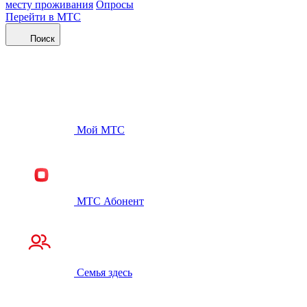
месту проживания
Опросы
Перейти в МТС
Поиск
Мой МТС
МТС Абонент
Семья здесь