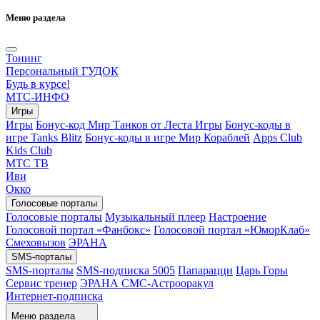
Меню раздела
Тонинг
Персональный ГУДОК
Будь в курсе!
МТС-ИНФО
Игры
Игры
Бонус-код Мир Танков от Леста Игры
Бонус-коды в
игре Tanks Blitz
Бонус-коды в игре Мир Кораблей
Apps Club
Kids Club
МТС ТВ
Иви
Окко
Голосовые порталы
Голосовые порталы
Музыкальный плеер
Настроение
Голосовой портал «Фанбокс»
Голосовой портал «ЮморКлаб»
Смеховызов
ЭРАНА
SMS-порталы
SMS-порталы
SMS-подписка 5005
Папарацци
Царь Горы
Сервис тренер
ЭРАНА СМС-Астрооракул
Интернет-подписка
Меню раздела