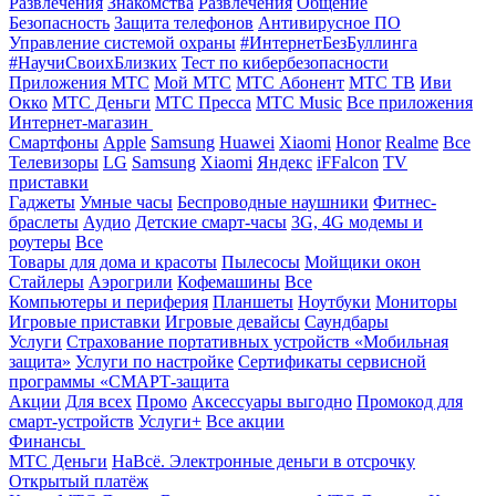
Развлечения
Знакомства
Развлечения
Общение
Безопасность
Защита телефонов
Антивирусное ПО
Управление системой охраны
#ИнтернетБезБуллинга
#НаучиСвоихБлизких
Тест по кибербезопасности
Приложения МТС
Мой МТС
МТС Абонент
МТС ТВ
Иви
Окко
МТС Деньги
МТС Пресса
МТС Music
Все приложения
Интернет-магазин
Смартфоны
Apple
Samsung
Huawei
Xiaomi
Honor
Realme
Все
Телевизоры
LG
Samsung
Xiaomi
Яндекс
iFFalcon
TV
приставки
Гаджеты
Умные часы
Беспроводные наушники
Фитнес-
браслеты
Аудио
Детские смарт-часы
3G, 4G модемы и
роутеры
Все
Товары для дома и красоты
Пылесосы
Мойщики окон
Стайлеры
Аэрогрили
Кофемашины
Все
Компьютеры и периферия
Планшеты
Ноутбуки
Мониторы
Игровые приставки
Игровые девайсы
Саундбары
Услуги
Страхование портативных устройств «Мобильная
защита»
Услуги по настройке
Сертификаты сервисной
программы «СМАРТ-защита
Акции
Для всех
Промо
Аксессуары выгодно
Промокод для
смарт-устройств
Услуги+
Все акции
Финансы
МТС Деньги
НаВсё. Электронные деньги в отсрочку
Открытый платёж