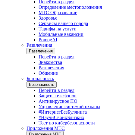
Перейти в раздел
Определение местоположения
МТС Образование
Здоровье
Сервисы вашего города
Тарифы на услуги
Мобильные вакансии
PomogAI
Развлечения
Развлечения
Перейти в раздел
Знакомства
Развлечения
Общение
Безопасность
Безопасность
Перейти в раздел
Защита телефонов
Антивирусное ПО
Управление системой охраны
#ИнтернетБезБуллинга
#НаучиСвоихБлизких
Тест по кибербезопасности
Приложения МТС
Приложения МТС