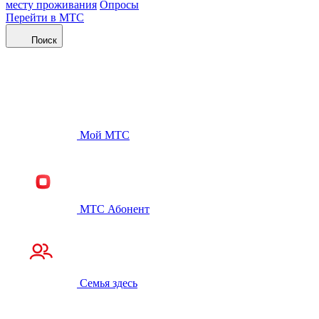
месту проживания
Опросы
Перейти в МТС
Поиск
Мой МТС
МТС Абонент
Семья здесь