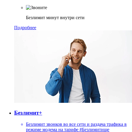
Безлимит минут внутри сети
Подробнее
Безлимит+
Безлимит звонков во все сети и раздача трафика в
режиме модема на тарифе #Безлимитище