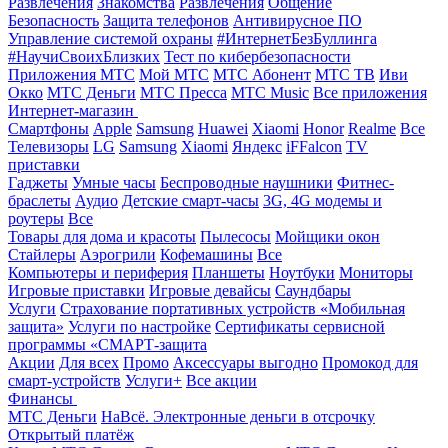
Развлечения
Знакомства
Развлечения
Общение
Безопасность
Защита телефонов
Антивирусное ПО
Управление системой охраны
#ИнтернетБезБуллинга
#НаучиСвоихБлизких
Тест по кибербезопасности
Приложения МТС
Мой МТС
МТС Абонент
МТС ТВ
Иви
Окко
МТС Деньги
МТС Пресса
МТС Music
Все приложения
Интернет-магазин
Смартфоны
Apple
Samsung
Huawei
Xiaomi
Honor
Realme
Все
Телевизоры
LG
Samsung
Xiaomi
Яндекс
iFFalcon
TV
приставки
Гаджеты
Умные часы
Беспроводные наушники
Фитнес-
браслеты
Аудио
Детские смарт-часы
3G, 4G модемы и
роутеры
Все
Товары для дома и красоты
Пылесосы
Мойщики окон
Стайлеры
Аэрогрили
Кофемашины
Все
Компьютеры и периферия
Планшеты
Ноутбуки
Мониторы
Игровые приставки
Игровые девайсы
Саундбары
Услуги
Страхование портативных устройств «Мобильная
защита»
Услуги по настройке
Сертификаты сервисной
программы «СМАРТ-защита
Акции
Для всех
Промо
Аксессуары выгодно
Промокод для
смарт-устройств
Услуги+
Все акции
Финансы
МТС Деньги
НаВсё. Электронные деньги в отсрочку
Открытый платёж