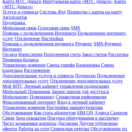
Карта МТС Деньги
Виртуальная карта «МТС Деньги»
Карта
«МТС Деньги»
Услуги и сервисы
Система iPay
Переводы с карты на карту
Автоплатёж
Поддержка
Мобильная связь
Голосовая связь
SMS
Помощь с подключением Интернета
Подключение интернет-
услуг
Отключение
Настройки
Помощь с подключением роуминга
Роуминг
SMS-Роуминг
Интернет
Оплата
Начисления
Пополнения счета
Заказ счетов
Рассрочка
Проверка баланса
Управление номером
Смена тарифа
Блокировка
Смена
владельца
Расторжение
Дополнительные услуги и сервисы
Подписки
Подключение
дополнительных услуг
Отключение дополнительных услуг
Мой МТС
Личный кабинет управления подписками
Мобильный Помощник
Запрос пароля для доступа к
Мобильному Помощнику
Справочная информация
Фиксированный интернет
Вход в личный кабинет
Управление номером
Настройки маршрутизатора
Обслуживание
Как стать абонентом
SIM ON
Адреса Салонов
Связи
Зона покрытия
Покупка оборудования в рассрочку
Часто задаваемые вопросы
Договоры
Другие публичные
оферты
Работы на сети
Сервисные центры
Обслуживание по