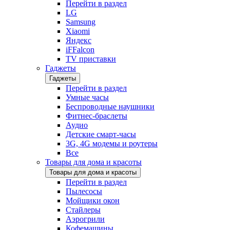
Перейти в раздел
LG
Samsung
Xiaomi
Яндекс
iFFalcon
TV приставки
Гаджеты
Гаджеты
Перейти в раздел
Умные часы
Беспроводные наушники
Фитнес-браслеты
Аудио
Детские смарт-часы
3G, 4G модемы и роутеры
Все
Товары для дома и красоты
Товары для дома и красоты
Перейти в раздел
Пылесосы
Мойщики окон
Стайлеры
Аэрогрили
Кофемашины