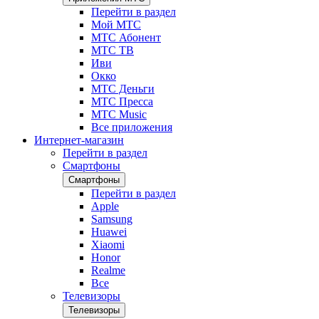
Перейти в раздел
Мой МТС
МТС Абонент
МТС ТВ
Иви
Окко
МТС Деньги
МТС Пресса
МТС Music
Все приложения
Интернет-магазин
Перейти в раздел
Смартфоны
Смартфоны
Перейти в раздел
Apple
Samsung
Huawei
Xiaomi
Honor
Realme
Все
Телевизоры
Телевизоры