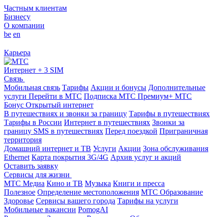
Частным клиентам
Бизнесу
О компании
be
en
Карьера
Интернет + 3 SIM
Связь
Мобильная связь
Тарифы
Акции и бонусы
Дополнительные
услуги
Перейти в МТС
Подписка МТС Премиум+
МТС
Бонус
Открытый интернет
В путешествиях и звонки за границу
Тарифы в путешествиях
Тарифы в России
Интернет в путешествиях
Звонки за
границу
SMS в путешествиях
Перед поездкой
Приграничная
территория
Домашний интернет и ТВ
Услуги
Акции
Зона обслуживания
Ethernet
Карта покрытия 3G/4G
Архив услуг и акций
Оставить заявку
Сервисы для жизни
МТС Медиа
Кино и ТВ
Музыка
Книги и пресса
Полезное
Определение местоположения
МТС Образование
Здоровье
Сервисы вашего города
Тарифы на услуги
Мобильные вакансии
PomogAI